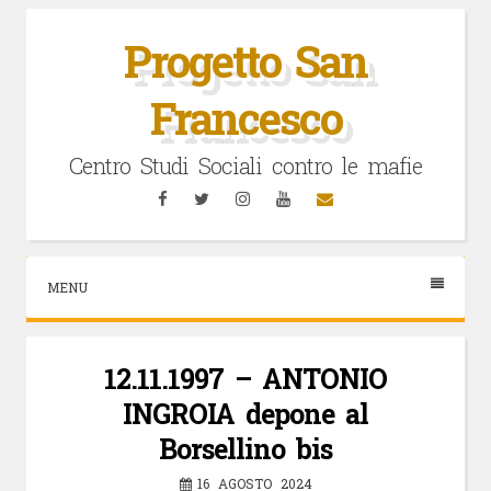
Vai
al
Progetto San
contenuto
Francesco
Centro Studi Sociali contro le mafie
Facebook
Twitter
Instagram
YouTube
Email
MENU
12.11.1997 – ANTONIO
INGROIA depone al
Borsellino bis
16 AGOSTO 2024