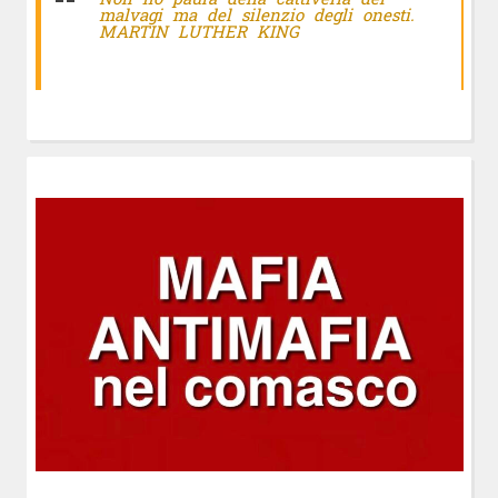
malvagi ma del silenzio degli onesti.
MARTIN LUTHER KING