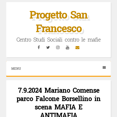
Vai
al
Progetto San
contenuto
Francesco
Centro Studi Sociali contro le mafie
Facebook
Twitter
Instagram
YouTube
Email
MENU
7.9.2024 Mariano Comense
parco Falcone Borsellino in
scena MAFIA E
ANTIMAFIA