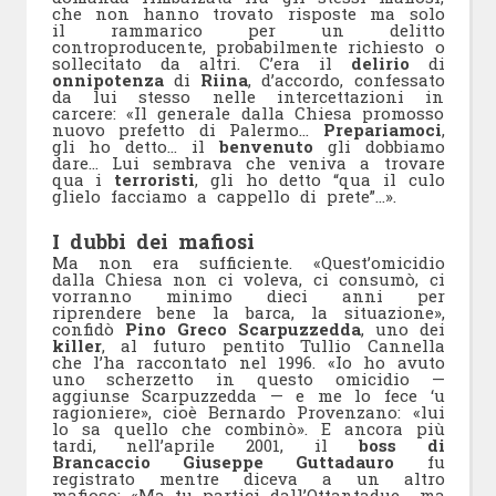
che non hanno trovato risposte ma solo
il rammarico per un delitto
controproducente, probabilmente richiesto o
sollecitato da altri. C’era il
delirio
di
onnipotenza
di
Riina
, d’accordo, confessato
da lui stesso nelle intercettazioni in
carcere: «Il generale dalla Chiesa promosso
nuovo prefetto di Palermo…
Prepariamoci
,
gli ho detto… il
benvenuto
gli dobbiamo
dare… Lui sembrava che veniva a trovare
qua i
terroristi
, gli ho detto “qua il culo
glielo facciamo a cappello di prete”…».
I dubbi dei mafiosi
Ma non era sufficiente. «Quest’omicidio
dalla Chiesa non ci voleva, ci consumò, ci
vorranno minimo dieci anni per
riprendere bene la barca, la situazione»,
confidò
Pino Greco Scarpuzzedda
, uno dei
killer
, al futuro pentito Tullio Cannella
che l’ha raccontato nel 1996. «Io ho avuto
uno scherzetto in questo omicidio —
aggiunse Scarpuzzedda — e me lo fece ‘u
ragioniere», cioè Bernardo Provenzano: «lui
lo sa quello che combinò». E ancora più
tardi, nell’aprile 2001, il
boss di
Brancaccio Giuseppe Guttadauro
fu
registrato mentre diceva a un altro
mafioso: «Ma tu partici dall’Ottantadue… ma