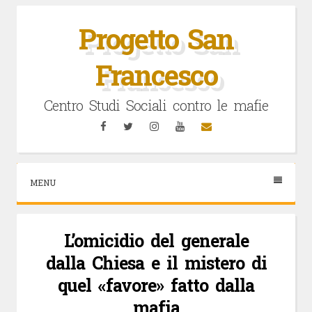
Vai
al
Progetto San
contenuto
Francesco
Centro Studi Sociali contro le mafie
Facebook
Twitter
Instagram
YouTube
Email
MENU
L’omicidio del generale
dalla Chiesa e il mistero di
quel «favore» fatto dalla
mafia