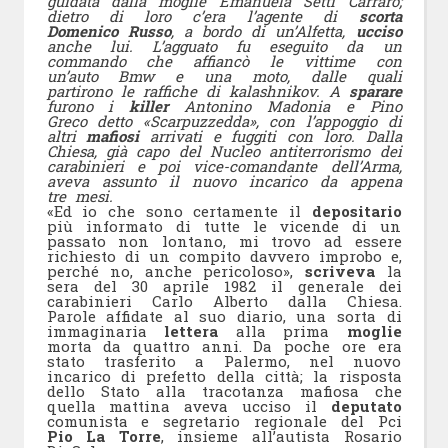
guidata dalla moglie Emanuela Setti Carraro;
dietro di loro c’era l’agente di
scorta
Domenico Russo
, a bordo di un’Alfetta,
ucciso
anche lui. L’agguato fu eseguito da un
commando che affiancò le vittime con
un’auto Bmw e una moto, dalle quali
partirono le raffiche di kalashnikov. A
sparare
furono i
killer
Antonino Madonia e Pino
Greco detto «Scarpuzzedda», con l’appoggio di
altri
mafiosi
arrivati e fuggiti con loro. Dalla
Chiesa, già capo del Nucleo antiterrorismo dei
carabinieri e poi vice-comandante dell’Arma,
aveva assunto il nuovo incarico da appena
tre mesi.
«Ed io che sono certamente il
depositario
più informato di tutte le vicende di un
passato non lontano, mi trovo ad essere
richiesto di un compito davvero improbo e,
perché no, anche pericoloso»,
scriveva
la
sera del 30 aprile 1982 il generale dei
carabinieri Carlo Alberto dalla Chiesa.
Parole affidate al suo diario, una sorta di
immaginaria
lettera
alla prima
moglie
morta da quattro anni. Da poche ore era
stato trasferito a Palermo, nel nuovo
incarico di prefetto della città; la risposta
dello Stato alla tracotanza mafiosa che
quella mattina aveva ucciso il
deputato
comunista e segretario regionale del Pci
Pio La Torre
, insieme all’autista Rosario