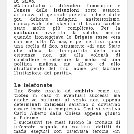
Di Salvo.
«Catapultato» a
difendere
l’immagine e
l’
onore
delle
istituzioni
sotto attacco,
annotava il generale-prefetto reduce dalle
più delicate indagini antiterrorismo,
consapevole che stavolta il lavoro sarebbe
stato molto più complicato. Per la
solitudine
avvertita da subito, mentre
quando fronteggiava le
Brigate rosse
«era
con me tutta l’Arma»; e per sentirsi quasi
una foglia di fico, strumento «di uno Stato
che affida la tranquillità della sua
esistenza non già alla volontà di
combattere e debellare la mafia ed una
politica mafiosa, ma all’uso ed allo
sfruttamento del mio nome per tacitare
l’irritazione dei partiti».
Le telefonate
Uno
Stato
pronto ad
esibirlo
come un
trofeo
in caso di eventuali successi, ma
anche «a buttarmi al vento non appena
determinati
interessi
saranno o dovranno
essere toccati o compressi». Così si sentiva
Carlo Alberto dalla Chiesa appena giunto
a Palermo.
I successivi tre mesi furono la cronaca di
un’
estate
segnata da continui
delitti
di
mafia eseguiti con ostentata ferocia «in