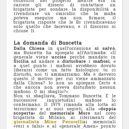
coinvolto nel progetto: mentre era in
carcere gli dissero di contattare un
brigatista per sondare la disponibilità a
rivendicare un omicidio che la mafia
poteva eseguire ma non firmare; il
brigatista risposte che le Br rivendicavano
solo quello che facevano, e il discorso si
chiuse lì.
La domanda di Buscetta
Dalla Chiesa
in quell’occasione
si salvò
,
ma Buscetta ha spiegato all’Antimafia: «Il
generale viene
ucciso
perché mandato in
Sicilia
ad andare a
disturbare
i
mafiosi
, e
a quel punto i mafiosi avrebbero dovuto
liberarsi come un fatto fisiologico: tu ci
disturbi, noi ti ammazziamo. Ma è davvero
questo il motivo per cui viene ammazzato
dalla Chiesa? Io non so spiegare. Certo è
che ancora non aveva disturbato nessun
mafioso. O mi sbaglio?».
Non si sbagliava, Tommaso Buscetta. E le
successive inquietudini mafiose lo
confermano. Il 1979 rimanda alla lotta al
terrorismo e ai suoi segreti, alla «
doppia
scoperta»
del
memoriale Moro
nel covo
brigatista di Milano, ai riferimenti del
giornalista Mino Pecorelli
ai memoriali
«veri e falsi» e al «generale Amen» pronto