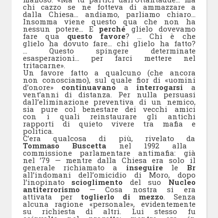
chi cazzo se ne fotteva di ammazzare a
dalla Chiesa… andiamo, parliamo chiaro…
Insomma viene questo qua che non ha
nessun potere… E
perché
glielo dovevamo
fare qua
questo favore
? … Chi è che
glielo ha dovuto fare… chi glielo ha fatto?
… Questo spingere determinate
esasperazioni… per farci mettere nel
tritacarne».
Un favore fatto a qualcuno (che ancora
non conosciamo), sul quale fior di «uomini
d’onore»
continuavano
a
interrogarsi
a
vent’anni di distanza. Per nulla persuasi
dall’eliminazione preventiva di un nemico,
sia pure col benestare dei vecchi amici
con i quali reinstaurare gli antichi
rapporti di quieto vivere tra mafia e
politica.
C’era qualcosa di più, rivelato da
Tommaso Buscetta
nel 1992 alla
commissione parlamentare antimafia: già
nel ’79 — mentre dalla Chiesa era solo il
generale richiamato a
inseguire
le
Br
all’indomani dell’omicidio di Moro, dopo
l’inopinato
scioglimento
del suo
Nucleo
antiterrorismo
— Cosa nostra si era
attivata per
toglierlo di mezzo
. Senza
alcuna ragione «personale», evidentemente
su richiesta di altri. Lui stesso fu