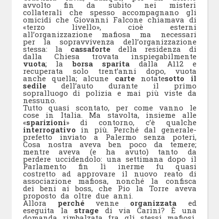
avvolto fin da subito nei misteri
collaterali che spesso accompagnano gli
omicidi che Giovanni Falcone chiamava di
«terzo livello», cioè esterni
all’organizzazione mafiosa ma necessari
per la sopravvivenza dell’organizzazione
stessa: la
cassaforte
della residenza di
dalla Chiesa trovata inspiegabilmente
vuota
; la
borsa sparita
dalla A112 e
recuperata solo trent’anni dopo, vuota
anche quella; alcune
carte
notate
sotto il
sedile
dell’auto durante il primo
sopralluogo di polizia e mai più viste da
nessuno.
Tutto quasi scontato, per come vanno le
cose in Italia. Ma stavolta, insieme alle
«
sparizioni
» di contorno, c’è qualche
interrogativo
in più. Perché dal generale-
prefetto inviato a Palermo senza poteri,
Cosa nostra aveva ben poco da temere;
mentre aveva (e ha avuto) tanto da
perdere uccidendolo: una settimana dopo il
Parlamento fin lì inerme fu quasi
costretto ad approvare il nuovo reato di
associazione mafiosa, nonché la confisca
dei beni ai boss, che Pio la Torre aveva
proposto da oltre due anni.
Allora
perché
venne
organizzata
ed
eseguita la
strage
di via Carini? È una
domanda rimbalzata fra gli stessi mafiosi,