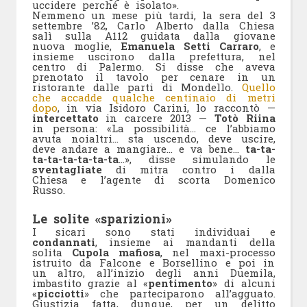
uccidere perché è isolato».
Nemmeno un mese più tardi, la sera del 3
settembre ’82, Carlo Alberto dalla Chiesa
salì sulla A112 guidata dalla giovane
nuova moglie,
Emanuela Setti
Carraro
, e
insieme uscirono dalla prefettura, nel
centro di Palermo. Si disse che aveva
prenotato il tavolo per cenare in un
ristorante dalle parti di Mondello.
Quello
che accadde qualche centinaio di metri
dopo
, in via Isidoro Carini, lo raccontò —
intercettato
in carcere 2013 —
Totò Riina
in persona: «La possibilità… ce l’abbiamo
avuta noialtri… sta uscendo, deve uscire,
deve andare a mangiare… e va bene…
ta-ta-
ta-ta-ta-ta-ta-ta
…», disse simulando le
sventagliate
di mitra contro i dalla
Chiesa e l’agente di scorta Domenico
Russo.
Le solite «sparizioni»
I sicari sono stati individuai e
condannati
, insieme ai mandanti della
solita
Cupola mafiosa
, nel maxi-processo
istruito da Falcone e Borsellino e poi in
un altro, all’inizio degli anni Duemila,
imbastito grazie al «
pentimento
» di alcuni
«
picciotti
» che parteciparono all’agguato.
Giustizia fatta, dunque, per un delitto