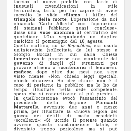
faccia» al nuovo prefetto, con tanto di
inusuali rivendicazioni in stile
terroristico, tanto per far capire di avere
raccolto la sfida: «
Siamo
i killer del
triangolo della morte
. L’operazione da noi
chiamata “Carlo Alberto” con l’operazione
di stamani l’abbiamo quasi conclusa»,
disse una
voce anonima
al centralino del
quotidiano L’Ora segnalando un duplice
omicidio il pomeriggio del
10 agosto
.
Quella mattina, su
la Repubblica
, era uscita
un’intervista (sollecitata da lui stesso a
Giorgio Bocca) in cui dalla Chiesa
lamentava
le promesse non mantenute dal
governo
di dargli gli strumenti per
provare almeno a «
contenere
» il fenomeno
mafioso
; dopo oltre due mesi non s’era
visto niente: «Non chiedo leggi speciali,
chiedo chiarezza. Ho idee chiare, non è il
caso di parlarne in pubblico ma le ho da
tempo illustrate nella sede competente,
spero che si concretizzino al più presto».
In quell’occasione evocò l’assassinio del
presidente della Regione
Piersanti
Mattarella
, avvenuto due anni e mezzo
prima, per illustrare la «nuova regola del
gioco» nei delitti di mafia cosiddetti
«eccellenti»: «Si uccide il potente quando
avviene questa combinazione fatale, è
diventato troppo pericoloso ma si può