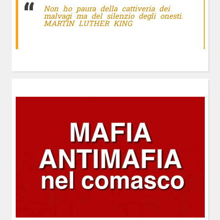
Non ho paura della cattiveria dei
malvagi ma del silenzio degli onesti.
MARTIN LUTHER KING