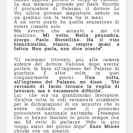
La mia memoria procede per flash. Ricordo
il procuratore di Palermo, il dottore Lo
Voi, allora giovane magistrato, seduto su
un gradino con la testa tra le mani.
A un certo punto ho quella sensazione di
essere rimasto solo.
Ma avverto che accanto a me c’è
qualcuno.
Mi volto. Nella penombra,
scorgo Paolo Borsellino. Ha il viso
bianchissimo, stanco, respira quasi a
fatica. Non parla, non dice niente”.
“Ci saremmo ritrovati, poi, alla camera
ardente del dottore Falcone, dopo averne
portato la bara all’ingresso del Palazzo di
giustizia. E altre volte, in quei
cinquantasette giorni.
Una volta,
all’ingresso del Palazzo, mi disse : ‘Sto
cercando di farmi tornare la voglia di
lavorare, ma è veramente difficile’.
Lui che era un grandissimo lavoratore.
Un’altra volta lo vidi veramente arrabbiato
per le dichiarazioni di un ministro che lo
aveva indicato come il prossimo
procuratore nazionale antimafia. L’esempio
che ci hanno lasciato lo porto sempre con
me. Ed evito di parlarne. Vedo in giro
troppi amici del giorno dopo”.
Enzo Mineo
chiude con un sospiro.