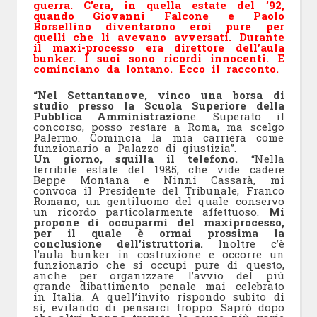
guerra. C’era, in quella estate del ’92,
quando Giovanni Falcone e Paolo
Borsellino diventarono eroi pure per
quelli che li avevano avversati. Durante
il maxi-processo era direttore dell’aula
bunker. I suoi sono ricordi innocenti. E
cominciano da lontano. Ecco il racconto.
“Nel Settantanove, vinco una borsa di
studio presso la Scuola Superiore della
Pubblica Amministrazion
e. Superato il
concorso, posso restare a Roma, ma scelgo
Palermo. Comincia la mia carriera come
funzionario a Palazzo di giustizia”.
Un giorno, squilla il telefono.
“Nella
terribile estate del 1985, che vide cadere
Beppe Montana e Ninni Cassarà, mi
convoca il Presidente del Tribunale, Franco
Romano, un gentiluomo del quale conservo
un ricordo particolarmente affettuoso.
Mi
propone di occuparmi del maxiprocesso,
per il quale è ormai prossima la
conclusione dell’istruttoria.
Inoltre c’è
l’aula bunker in costruzione e occorre un
funzionario che si occupi pure di questo,
anche per organizzare l’avvio del più
grande dibattimento penale mai celebrato
in Italia. A quell’invito rispondo subito di
sì, evitando di pensarci troppo. Saprò dopo