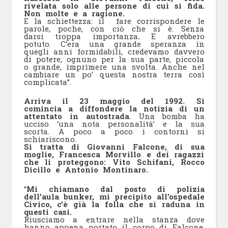
rivelata solo alle persone di cui si fida.
Non molte e a ragione.
E la schiettezza: il fare corrispondere le
parole, poche, con ciò che si è. Senza
darsi troppa importanza
.
E avrebbero
potuto. C’era una grande speranza in
quegli anni formidabili, credevamo davvero
di potere, ognuno per la sua parte, piccola
o grande, imprimere una svolta. Anche nel
cambiare un po’ questa nostra terra così
complicata”.
Arriva il 23 maggio del 1992. Si
comincia a diffondere la notizia di un
attentato in autostrada
. Una bomba ha
ucciso ‘una nota personalità’ e la sua
scorta. A poco a poco i contorni si
schiariscono.
Si tratta di Giovanni Falcone, di sua
moglie, Francesca Morvillo e dei ragazzi
che li proteggono: Vito Schifani, Rocco
Dicillo e Antonio Montinaro.
“
Mi chiamano dal posto di polizia
dell’aula bunker, mi precipito all’ospedale
Civico, c’è già la folla che si raduna in
questi casi.
Riusciamo a entrare nella stanza dove
hanno appena portato il corpo di Falcone.