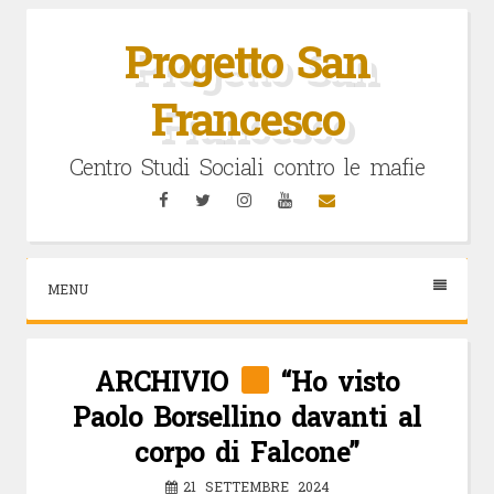
Vai
al
Progetto San
contenuto
Francesco
Centro Studi Sociali contro le mafie
Facebook
Twitter
Instagram
YouTube
Email
MENU
ARCHIVIO
“Ho visto
Paolo Borsellino davanti al
corpo di Falcone”
21 SETTEMBRE 2024