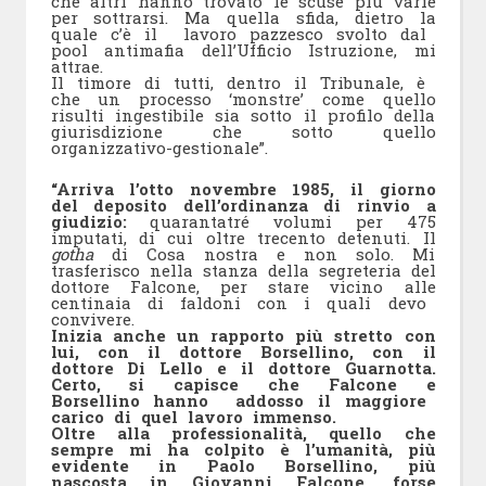
che altri hanno trovato le scuse più varie
per sottrarsi. Ma quella sfida, dietro la
quale c’è il lavoro pazzesco svolto dal
pool antimafia dell’Ufficio Istruzione, mi
attrae.
Il timore di tutti, dentro il Tribunale, è
che un processo ‘monstre’ come quello
risulti ingestibile sia sotto il profilo della
giurisdizione che sotto quello
organizzativo-gestionale”.
“Arriva l’otto novembre 1985, il giorno
del deposito dell’ordinanza di rinvio a
giudizio:
quarantatré volumi per 475
imputati, di cui oltre trecento detenuti. Il
gotha
di Cosa nostra e non solo. Mi
trasferisco nella stanza della segreteria del
dottore Falcone, per stare vicino alle
centinaia di faldoni con i quali devo
convivere.
Inizia anche un rapporto più stretto con
lui, con il dottore Borsellino, con il
dottore Di Lello e il dottore Guarnotta.
Certo, si capisce che Falcone e
Borsellino hanno addosso il maggiore
carico di quel lavoro immenso.
Oltre alla professionalità, quello che
sempre mi ha colpito è l’umanità, più
evidente in Paolo Borsellino, più
nascosta in Giovanni Falcone, forse