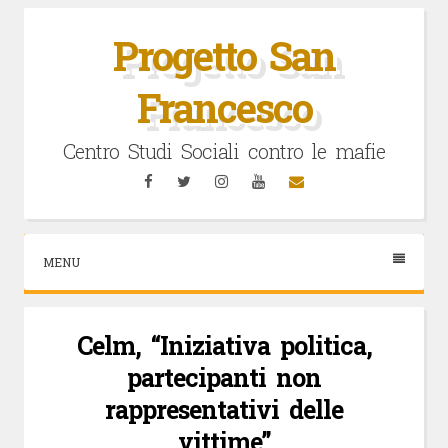
Vai
al
Progetto San
contenuto
Francesco
Centro Studi Sociali contro le mafie
Facebook
Twitter
Instagram
YouTube
Email
MENU
Celm, “Iniziativa politica,
partecipanti non
rappresentativi delle
vittime”