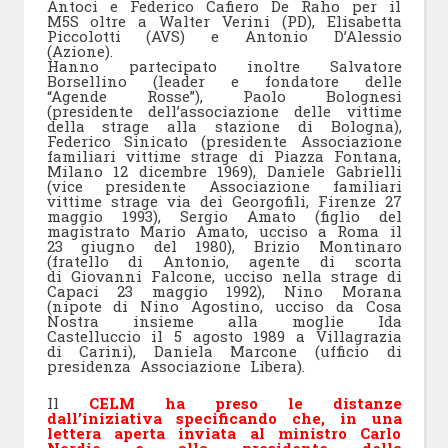
Antoci e Federico Cafiero De Raho per il
M5S oltre a Walter Verini (PD), Elisabetta
Piccolotti (AVS) e Antonio D’Alessio
(Azione).
Hanno partecipato inoltre Salvatore
Borsellino (leader e fondatore delle
“Agende Rosse”), Paolo Bolognesi
(presidente dell’associazione delle vittime
della strage alla stazione di Bologna),
Federico Sinicato (presidente Associazione
familiari vittime strage di Piazza Fontana,
Milano 12 dicembre 1969), Daniele Gabrielli
(vice presidente Associazione familiari
vittime strage via dei Georgofili, Firenze 27
maggio 1993), Sergio Amato (figlio del
magistrato Mario Amato, ucciso a Roma il
23 giugno del 1980), Brizio Montinaro
(fratello di Antonio, agente di scorta
di Giovanni Falcone, ucciso nella strage di
Capaci 23 maggio 1992), Nino Morana
(nipote di Nino Agostino, ucciso da Cosa
Nostra insieme alla moglie Ida
Castelluccio il 5 agosto 1989 a Villagrazia
di Carini), Daniela Marcone (ufficio di
presidenza Associazione Libera).
Il
CELM ha preso le distanze
dall’iniziativa specificando che, in una
lettera aperta inviata al ministro Carlo