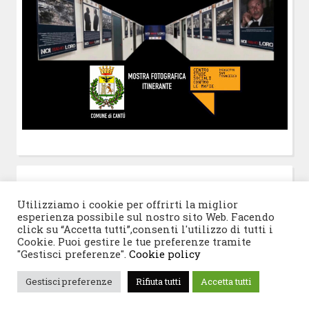
POST-IT
di Claudio Ramaccini
Utilizziamo i cookie per offrirti la miglior
esperienza possibile sul nostro sito Web. Facendo
click su “Accetta tutti”,consenti l'utilizzo di tutti i
Cookie. Puoi gestire le tue preferenze tramite
"Gestisci preferenze".
Cookie policy
© 2026 Progetto San Francesco
|
Tema WordPress:
Gestisci preferenze
Rifiuta tutti
Accetta tutti
Blogghiamo
di CrestaProject.