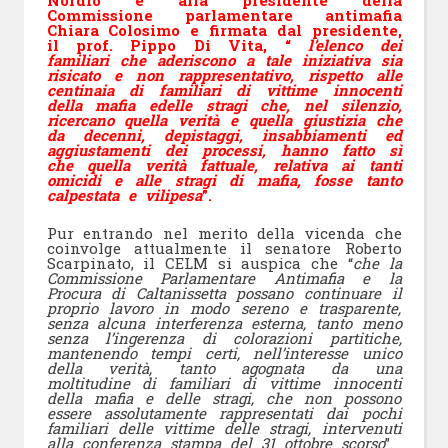
Nordio e alla presidente della
Commissione parlamentare antimafia
Chiara Colosimo e firmata dal presidente,
il prof. Pippo Di Vita, “
l’elenco dei
familiari che aderiscono a tale iniziativa sia
risicato e non rappresentativo, rispetto alle
centinaia di familiari di vittime innocenti
della mafia edelle stragi che, nel silenzio,
ricercano quella verità e quella giustizia che
da decenni, depistaggi, insabbiamenti ed
aggiustamenti dei processi, hanno fatto sì
che quella verità fattuale, relativa ai tanti
omicidi e alle stragi di mafia, fosse tanto
calpestata e vilipesa
”.
Pur entrando nel merito della vicenda che
coinvolge attualmente il senatore Roberto
Scarpinato, il CELM si auspica che “
che la
Commissione Parlamentare Antimafia e la
Procura di Caltanissetta possano continuare il
proprio lavoro in modo sereno e trasparente,
senza alcuna interferenza esterna, tanto meno
senza l’ingerenza di colorazioni partitiche,
mantenendo tempi certi, nell’interesse unico
della verità, tanto agognata da una
moltitudine di familiari di vittime innocenti
della mafia e delle stragi, che non possono
essere assolutamente rappresentati dai pochi
familiari delle vittime delle stragi, intervenuti
alla conferenza stampa del 31 ottobre scorso
”.