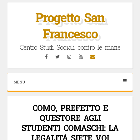
Vai
al
Progetto San
contenuto
Francesco
Centro Studi Sociali contro le mafie
Facebook
Twitter
Instagram
YouTube
Email
MENU
COMO, PREFETTO E
QUESTORE AGLI
STUDENTI COMASCHI: LA
LEGALITÀ SIETE VOI