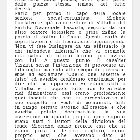
della piazza stessa, rimase del tutto
deserta.
Parlò per primo il capo della locale
sezione social-comunista, Michele
Pantaleone, già capo settore di Villalba del
Partito Nazionale Fascista, seguito da un
altro oratore forestiero e prese infine la
parola il dottor Li Causi. Questi parlò di
sopraffazioni e di liberazione, aggiungendo:
‘Non vi fate lusingare da un affittuario (a
chi intendeva riferirsi?) che vi promette
una salma di ottimo terreno per avervi
con lui.’ A questo punto il cavalier
Vizzini, senza l’intenzione di provocare un
tafferuglio ma solo allo scopo di precisare,
ebbe ad esclamare: ‘Quello che asserite è
falso!’ ed avrebbe desiderato continuare per
dire che, se oppressori vi erano stati a
Villalba, e il popolo tutto non lo avrebbe
mai dimenticato, essi erano precisamente
quei fascisti che oggi si presentavano al
suo cospetto in veste di comunisti, tutti
in rango serrato attorno all’oratore, e che
avrebbe potuto documentare la sua
asserzione in quanto proprio quei signori
erano stati i fautori della divisione del
feudo Miccichè, erano proprio essi che si
erano presi i terreni migliori, erano
proprio essi che avevano dato ai
contadini i terreni peggiori e che per