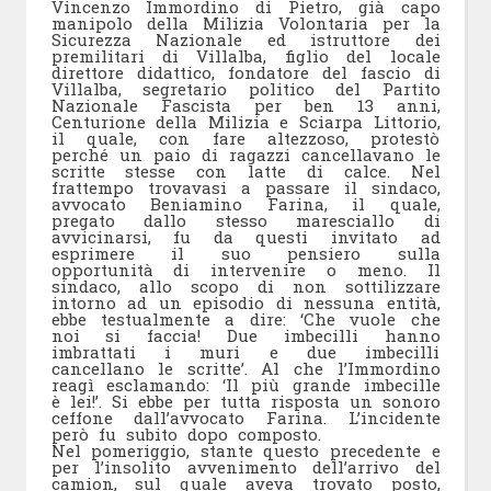
Vincenzo Immordino di Pietro, già capo
manipolo della Milizia Volontaria per la
Sicurezza Nazionale ed istruttore dei
premilitari di Villalba, figlio del locale
direttore didattico, fondatore del fascio di
Villalba, segretario politico del Partito
Nazionale Fascista per ben 13 anni,
Centurione della Milizia e Sciarpa Littorio,
il quale, con fare altezzoso, protestò
perché un paio di ragazzi cancellavano le
scritte stesse con latte di calce. Nel
frattempo trovavasi a passare il sindaco,
avvocato Beniamino Farina, il quale,
pregato dallo stesso maresciallo di
avvicinarsi, fu da questi invitato ad
esprimere il suo pensiero sulla
opportunità di intervenire o meno. Il
sindaco, allo scopo di non sottilizzare
intorno ad un episodio di nessuna entità,
ebbe testualmente a dire: ‘Che vuole che
noi si faccia! Due imbecilli hanno
imbrattati i muri e due imbecilli
cancellano le scritte’. Al che l’Immordino
reagì esclamando: ‘Il più grande imbecille
è lei!’. Si ebbe per tutta risposta un sonoro
ceffone dall’avvocato Farina. L’incidente
però fu subito dopo composto.
Nel pomeriggio, stante questo precedente e
per l’insolito avvenimento dell’arrivo del
camion, sul quale aveva trovato posto,