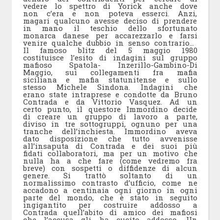
vedere lo spettro di Yorick anche dove
non c’era e non poteva esserci. Anzi,
magari qualcuno avesse deciso di prendere
in mano il teschio dello sfortunato
monarca danese per accarezzarlo e farsi
venire qualche dubbio in senso contrario…
Il famoso blitz del 5 maggio 1980
costituisce l’esito di indagini sul gruppo
mafioso Spatola- Inzerillo-Gambino-Di
Maggio, sui collegamenti fra mafia
siciliana e mafia statunitense e sullo
stesso Michele Sindona. Indagini che
erano state intraprese e condotte da Bruno
Contrada e da Vittorio Vasquez. Ad un
certo punto, il questore Immordino decide
di creare un gruppo di lavoro a parte,
diviso in tre sottogruppi, ognuno per una
tranche dell’inchiesta. Immordino aveva
dato disposizione che tutto avvenisse
all’insaputa di Contrada e dei suoi più
fidati collaboratori, ma per un motivo che
nulla ha a che fare (come vedremo fra
breve) con sospetti o diffidenze di alcun
genere. Si trattò soltanto di un
normalissimo contrasto d’ufficio, come ne
accadono a centinaia ogni giorno in ogni
parte del mondo, che è stato in seguito
ingigantito per costruire addosso a
Contrada quell’abito di amico dei mafiosi
che l’accusa gli ha cucito addosso. Un