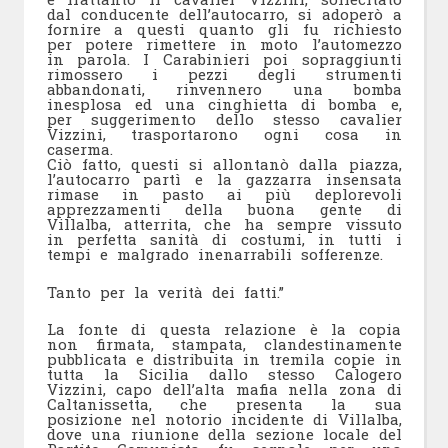
dal conducente dell’autocarro, si adoperò a
fornire a questi quanto gli fu richiesto
per potere rimettere in moto l’automezzo
in parola. I Carabinieri poi sopraggiunti
rimossero i pezzi degli strumenti
abbandonati, rinvennero una bomba
inesplosa ed una cinghietta di bomba e,
per suggerimento dello stesso cavalier
Vizzini, trasportarono ogni cosa in
caserma.
Ciò fatto, questi si allontanò dalla piazza,
l’autocarro partì e la gazzarra insensata
rimase in pasto ai più deplorevoli
apprezzamenti della buona gente di
Villalba, atterrita, che ha sempre vissuto
in perfetta sanità di costumi, in tutti i
tempi e malgrado inenarrabili sofferenze.
Tanto per la verità dei fatti.”
La fonte di questa relazione è la copia
non firmata, stampata, clandestinamente
pubblicata e distribuita in tremila copie in
tutta la Sicilia dallo stesso Calogero
Vizzini, capo dell’alta mafia nella zona di
Caltanissetta, che presenta la sua
posizione nel notorio incidente di Villalba,
dove una riunione della sezione locale del