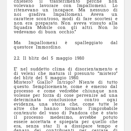
chiesero il trasferimento perchè non
volevano lavorare con Impallomeni. Lo
ritenevano un incapace. Ma nessuno di
noi gradiva Impallomeni. Aveva un
carattere scontroso, modi di fare scortesi e
non era preparato. Non aveva vissuto alla
Squadra Mobile con gli altri. Non lo
vedevamo di buon occhio.”
Ma Impallomeni è spalleggiato dal
questore Immordino.
2.2. Il blitz del 5 maggio 1980
E’ nel suddetto clima di disorientamento e
di veleni che matura il presunto “mistero”
del blitz del 5 maggio 1980.
Mistero? Giallo? Intrigo? Niente di tutto
questo. Semplicemente, come è emerso dal
processo e come vedrebbe chiunque non
volesse per forza di cose pervenire ad una
determinata conclusione contro ogni
evidenza, una storia che, come tutte le
altre che hanno formato l’improbabile
contenuto del vaso di Pandora che è stato
il processo medesimo, avrebbe potuto
essere accettata e spiegata per quello che
era, senza star lì a dissipare tempo e
denaro dei contribuenti per cercare di