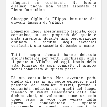
rifugiarsi in continente. Ne furono
dissuasi finchè non venne arrestato il
Pietro Immordino.
Giuseppe Giglio fu Filippo, istruttore dei
giovani fascisti di Villalba;
Domenico Riggi, aberratissimo fascista, oggi
comunista, in una proprietà del quale è
stata rinvenuta, durante una perquisizione
ordinata a seguito degli incidenti
verificatisi, una cassetta di bombe a mano.
Tutti i sopra elencati hanno detenuto
sfrontatamente per venti lunghissimi anni
il potere a Villalba, ed oggi, ironia della
vita, formano da soli, compatti, il gruppo
social-comunista di questo paese!
Ed ora continuiamo. Non avvenne, però,
quello che era in un cuore generoso e nel
pensiero del cavalier Vizzini, perché i
comunisti, indubbiamente quelli del luogo,
temendo di venire smascherati dalle sue
dichiarazioni, si voltarono come un solo
uomo verso la voce che veniva dalla
piazza e cominciarono a sparare
pazzamente. A questi spari seguì lo