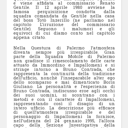
e viene affidata al commissario Renato
Gentile. Il 12 aprile 1980 avviene la
famosa perquisizione condotta dalla
squadra comandata da Gentile nella casa
del boss Totò Inzerillo (ne parliamo nel
capitolo L’irruzione del commissario
Gentile). Seguono i malumori e gli
equivoci di cui diamo conto nel capitolo
appena citato.
Nella Questura di Palermo l’atmosfera
diventa sempre più irrespirabile. Gran
parte della Squadra Mobile di Palermo
non gradisce il rimescolamento delle carte
attuato da Immordino e Impallomeni e si
stringe intorno a Bruno Contrada, che
rappresenta la continuità della tradizione
dell’ufficio, nonchè l’inseparabile alter ego
dello scomparso e mai dimenticato Boris
Giuliano. La personalità e l’esperienza di
Bruno Contrada, indiscusso eroe agli occhi
dei suoi uomini, si scontrano con i
metodi e con il carattere di Impallomeni,
rappresentando così il disagio di un
intero ufficio. La descrizione più efficace
di quell’atmosfera irrespirabile e del
personaggio di Impallomeni la fornisce,
nell’udienza del 24 gennaio 1995, l’allora
capo della Sezione Investigativa della