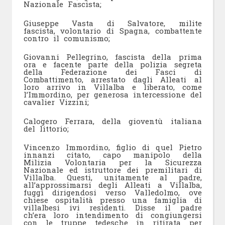
Nazionale Fascista;
Giuseppe Vasta di Salvatore, milite
fascista, volontario di Spagna, combattente
contro il comunismo;
Giovanni Pellegrino, fascista della prima
ora e facente parte della polizia segreta
della Federazione dei Fasci di
Combattimento, arrestato dagli Alleati al
loro arrivo in Villalba e liberato, come
l’Immordino, per generosa intercessione del
cavalier Vizzini;
Calogero Ferrara, della gioventù italiana
del littorio;
Vincenzo Immordino, figlio di quel Pietro
innanzi citato, capo manipolo della
Milizia Volontaria per la Sicurezza
Nazionale ed istruttore dei premilitari di
Villalba. Questi, unitamente al padre,
all’approssimarsi degli Alleati a Villalba,
fuggì dirigendosi verso Valledolmo, ove
chiese ospitalità presso una famiglia di
villalbesi ivi residenti. Disse il padre
ch’era loro intendimento di congiungersi
con le truppe tedesche in ritirata per