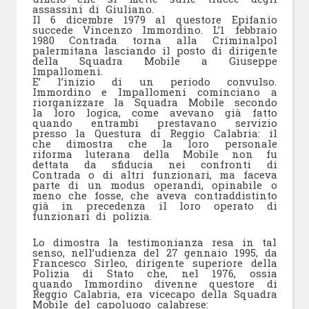
assassini di Giuliano.
Il 6 dicembre 1979 al questore Epifanio
succede Vincenzo Immordino. L’1 febbraio
1980 Contrada torna alla Criminalpol
palermitana lasciando il posto di dirigente
della Squadra Mobile a Giuseppe
Impallomeni.
E’ l’inizio di un periodo convulso.
Immordino e Impallomeni cominciano a
riorganizzare la Squadra Mobile secondo
la loro logica, come avevano già fatto
quando entrambi prestavano servizio
presso la Questura di Reggio Calabria: il
che dimostra che la loro personale
riforma luterana della Mobile non fu
dettata da sfiducia nei confronti di
Contrada o di altri funzionari, ma faceva
parte di un modus operandi, opinabile o
meno che fosse, che aveva contraddistinto
già in precedenza il loro operato di
funzionari di polizia.
Lo dimostra la testimonianza resa in tal
senso, nell’udienza del 27 gennaio 1995, da
Francesco Sirleo, dirigente superiore della
Polizia di Stato che, nel 1976, ossia
quando Immordino divenne questore di
Reggio Calabria, era vicecapo della Squadra
Mobile del capoluogo calabrese: