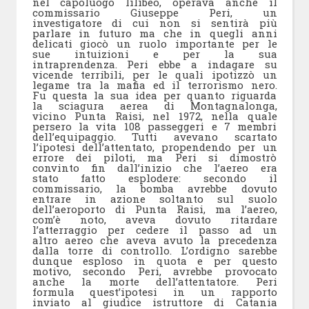
nel capoluogo lilibeo, operava anche il
commissario Giuseppe Peri, un
investigatore di cui non si sentirà più
parlare in futuro ma che in quegli anni
delicati giocò un ruolo importante per le
sue intuizioni e per la sua
intraprendenza. Peri ebbe a indagare su
vicende terribili, per le quali ipotizzò un
legame tra la mafia ed il terrorismo nero.
Fu questa la sua idea per quanto riguarda
la sciagura aerea di Montagnalonga,
vicino Punta Raisi, nel 1972, nella quale
persero la vita 108 passeggeri e 7 membri
dell’equipaggio. Tutti avevano scartato
l’ipotesi dell’attentato, propendendo per un
errore dei piloti, ma Peri si dimostrò
convinto fin dall’inizio che l’aereo era
stato fatto esplodere: secondo il
commissario, la bomba avrebbe dovuto
entrare in azione soltanto sul suolo
dell’aeroporto di Punta Raisi, ma l’aereo,
com’è noto, aveva dovuto ritardare
l’atterraggio per cedere il passo ad un
altro aereo che aveva avuto la precedenza
dalla torre di controllo. L’ordigno sarebbe
dunque esploso in quota e per questo
motivo, secondo Peri, avrebbe provocato
anche la morte dell’attentatore. Peri
formula quest’ipotesi in un rapporto
inviato al giudice istruttore di Catania