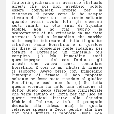
l’autorità giudiziaria se avessimo effettuato
arresti che poi non avrebbero potuto
essere convalidati proprio per la
mancanza di prove certe. Io ho sempre
ritenuto di dover fare un arresto soltanto
quando avessi avuto tutti gli elementi
certi: infatti, in otto anni di Squadra
Mobile, non ho mai ‘subìto’ la
scarcerazione di un criminale da me fatto
arrestare. Dissi a Immordino che sarebbe
stato meglio informare di tutto il giudice
istruttore Paolo Borsellino e il questore
mi disse di proseguire nelle indagini per
fornire a Borsellino un materiale più
completo. (…) Ma Immordino tradì
quest’impegno e finì con l’ordinare gli
arresti che voleva senza consultare
Borsellino. E così io mi rifiutai di firmare
il rapporto. Avevo preso con Immordino
l’impegno di firmare il mio rapporto
soltanto se fosse stato mandato al giudice
Borsellino, e così non fu. (…) Su tutta
questa vicenda ho fatto una relazione al
dottor Guido Zecca (l’ispettore ministeriale
che verrà inviato da Roma per far luce su
queste tensioni interne alla Squadra
Mobile di Palermo, v. infra il paragrafo
dedicato alla difesa, nda). In questa
relazione spiegai a Zecca perchè alla fine
non volli firmare il rapporto. Ossia non