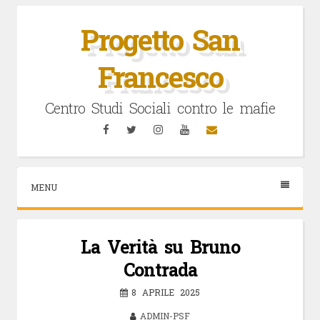
Vai
al
Progetto San
contenuto
Francesco
Centro Studi Sociali contro le mafie
Facebook
Twitter
Instagram
YouTube
Email
MENU
La Verità su Bruno
Contrada
8 APRILE 2025
ADMIN-PSF