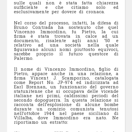
sulle quali non è stata fatta chiarezza
sufficiente e che citiamo solo ed
esclusivamente per dovere di cronaca.
Nel corso del processo, infatti, la difesa di
Bruno Contrada ha sostenuto che quel
Vincenzo Immordino, fu Pietro, la cui
firma è stata trovata in calce ad un
documento, risalente agli anni ’50 e
relativo ad una società nella quale
figuravano alcuni nomi piuttosto equivoci,
sarebbe proprio il futuro questore di
Palermo.
Il nome di Vincenzo Immordino, figlio di
Pietro, appare anche in una relazione, a
firma Vincent J. Scamporino, catalogata
come Report No. JP-974 ed indirizzata ad
Earl Brennan, un funzionario del governo
statunitense che si occupava delle vicende
italiane nei primi, caldissimi periodi del
secondo dopoguerra. In questa relazione si
racconta dell’esplosione di alcune bombe
durante un comizio comunista tenutosi
nell’ottobre 1944 nel paese siciliano di
Villalba, dove Immordino era nato. Ne
riportiamo un estratto: