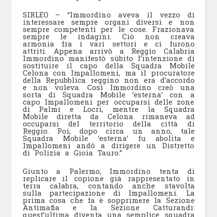
SIRLEO – “Immordino aveva il vezzo di
interessare sempre organi diversi e non
sempre competenti per le cose. Frazionava
sempre le indagini. Ciò non creava
armonia fra i vari settori e ci furono
attriti. Appena arrivò a Reggio Calabria
Immordino manifestò sùbito l’intenzione di
sostituire il capo della Squadra Mobile
Celona con Impallomeni, ma il procuratore
della Repubblica reggino non era d’accordo
e non voleva. Così Immordino creò una
sorta di Squadra Mobile ‘esterna’ con a
capo Impallomeni per occuparsi delle zone
di Palmi e Locri, mentre la Squadra
Mobile diretta da Celona rimaneva ad
occuparsi del territorio della città di
Reggio. Poi, dopo circa un anno, tale
Squadra Mobile ‘esterna’ fu abolita e
Impallomeni andò a dirigere un Distretto
di Polizia a Gioia Tauro.”
Giunto a Palermo, Immordino tenta di
replicare il copione già rappresentato in
terra calabra, contando anche stavolta
sulla partecipazione di Impallomeni. La
prima cosa che fa è sopprimere la Sezione
Antimafia e la Sezione Catturandi:
quest’ultima diventa una semplice squadra