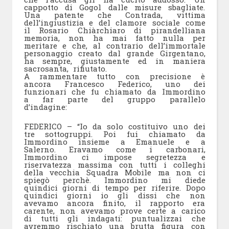
cappotto di Gogol dalle misure sbagliate.
Una patente che Contrada, vittima
dell’ingiustizia e del clamore sociale come
il Rosario Chiàrchiaro di pirandelliana
memoria, non ha mai fatto nulla per
meritare e che, al contrario dell’immortale
personaggio creato dal grande Girgentano,
ha sempre, giustamente ed in maniera
sacrosanta, rifiutato.
A rammentare tutto con precisione è
ancora Francesco Federico, uno dei
funzionari che fu chiamato da Immordino
a far parte del gruppo parallelo
d’indagine:
FEDERICO – “Io da solo costituivo uno dei
tre sottogruppi. Poi fui chiamato da
Immordino insieme a Emanuele e a
Salerno. Eravamo come i carbonari,
Immordino ci impose segretezza e
riservatezza massima con tutti i colleghi
della vecchia Squadra Mobile ma non ci
spiegò perchè. Immordino mi diede
quindici giorni di tempo per riferire. Dopo
quindici giorni io gli dissi che non
avevamo ancora finito, il rapporto era
carente, non avevamo prove certe a carico
di tutti gli indagati: puntualizzai che
avremmo rischiato una brutta figura con