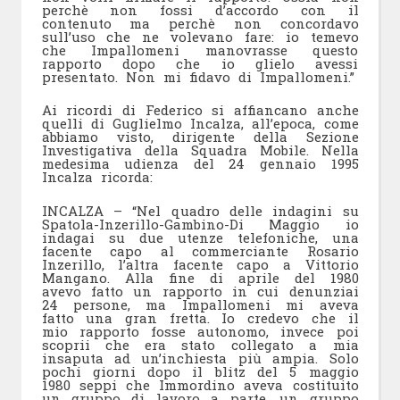
perchè non fossi d’accordo con il
contenuto ma perchè non concordavo
sull’uso che ne volevano fare: io temevo
che Impallomeni manovrasse questo
rapporto dopo che io glielo avessi
presentato. Non mi fidavo di Impallomeni.”
Ai ricordi di Federico si affiancano anche
quelli di Guglielmo Incalza, all’epoca, come
abbiamo visto, dirigente della Sezione
Investigativa della Squadra Mobile. Nella
medesima udienza del 24 gennaio 1995
Incalza ricorda:
INCALZA – “Nel quadro delle indagini su
Spatola-Inzerillo-Gambino-Di Maggio io
indagai su due utenze telefoniche, una
facente capo al commerciante Rosario
Inzerillo, l’altra facente capo a Vittorio
Mangano. Alla fine di aprile del 1980
avevo fatto un rapporto in cui denunziai
24 persone, ma Impallomeni mi aveva
fatto una gran fretta. Io credevo che il
mio rapporto fosse autonomo, invece poi
scoprii che era stato collegato a mia
insaputa ad un’inchiesta più ampia. Solo
pochi giorni dopo il blitz del 5 maggio
1980 seppi che Immordino aveva costituito
un gruppo di lavoro a parte, un gruppo