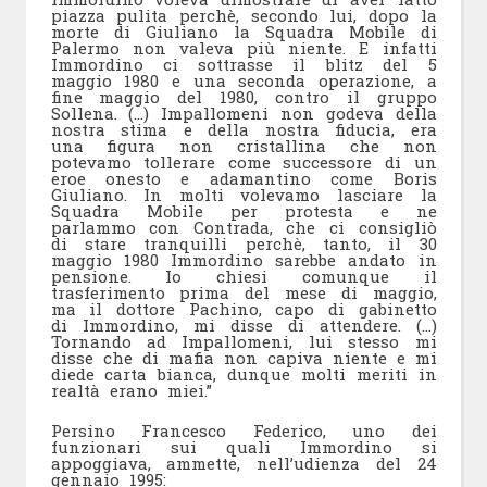
piazza pulita perchè, secondo lui, dopo la
morte di Giuliano la Squadra Mobile di
Palermo non valeva più niente. E infatti
Immordino ci sottrasse il blitz del 5
maggio 1980 e una seconda operazione, a
fine maggio del 1980, contro il gruppo
Sollena. (…) Impallomeni non godeva della
nostra stima e della nostra fiducia, era
una figura non cristallina che non
potevamo tollerare come successore di un
eroe onesto e adamantino come Boris
Giuliano. In molti volevamo lasciare la
Squadra Mobile per protesta e ne
parlammo con Contrada, che ci consigliò
di stare tranquilli perchè, tanto, il 30
maggio 1980 Immordino sarebbe andato in
pensione. Io chiesi comunque il
trasferimento prima del mese di maggio,
ma il dottore Pachino, capo di gabinetto
di Immordino, mi disse di attendere. (…)
Tornando ad Impallomeni, lui stesso mi
disse che di mafia non capiva niente e mi
diede carta bianca, dunque molti meriti in
realtà erano miei.”
Persino Francesco Federico, uno dei
funzionari sui quali Immordino si
appoggiava, ammette, nell’udienza del 24
gennaio 1995: