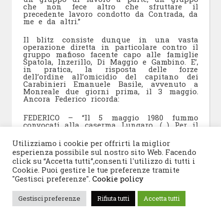
che non fece altro che sfruttare il
precedente lavoro condotto da Contrada, da
me e da altri.”
Il blitz consiste dunque in una vasta
operazione diretta in particolare contro il
gruppo mafioso facente capo alle famiglie
Spatola, Inzerillo, Di Maggio e Gambino. E’,
in pratica, la risposta delle forze
dell’ordine all’omicidio del capitano dei
Carabinieri Emanuele Basile, avvenuto a
Monreale due giorni prima, il 3 maggio.
Ancora Federico ricorda:
FEDERICO – “Il 5 maggio 1980 fummo
convocati alla caserma Lungaro. (…) Per il
blitz Immordino aveva fatto venire dalla
Questura di Reggio Calabria il dottor
Utilizziamo i cookie per offrirti la miglior
Celona, un suo uomo di fiducia (al
esperienza possibile sul nostro sito Web. Facendo
solito…). Quella sera io, per gravi questioni
click su “Accetta tutti”,consenti l'utilizzo di tutti i
familiari, avevo bisogno di essere
reperibile dalla mia famiglia e chiesi a
Cookie. Puoi gestire le tue preferenze tramite
Celona di persuadere Immordino e
"Gestisci preferenze".
Cookie policy
Impallomeni affinchè mi permettessero di
telefonare a casa, nonostante fossimo
ormai in stato di allerta per il blitz
Gestisci preferenze
Rifiuta tutti
Accetta tutti
imminente. In più chiesi a Celona (e a De
Luca) di convincere Immordino e
Impallomeni a non far scattare