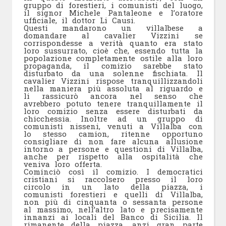
gruppo di forestieri, i comunisti del luogo,
il signor Michele Pantaleone e l’oratore
ufficiale, il dottor Li Causi.
Questi mandarono un villalbese a
domandare al cavalier Vizzini se
corrispondesse a verità quanto era stato
loro sussurrato, cioè che, essendo tutta la
popolazione completamente ostile alla loro
propaganda, il comizio sarebbe stato
disturbato da una solenne fischiata. Il
cavalier Vizzini rispose tranquillizzandoli
nella maniera più assoluta al riguardo e
li rassicurò ancora nel senso che
avrebbero potuto tenere tranquillamente il
loro comizio senza essere disturbati da
chicchessia. Inoltre ad un gruppo di
comunisti nisseni, venuti a Villalba con
lo stesso camion, ritenne opportuno
consigliare di non fare alcuna allusione
intorno a persone e questioni di Villalba,
anche per rispetto alla ospitalità che
veniva loro offerta.
Cominciò così il comizio. I democratici
cristiani si raccolsero presso il loro
circolo in un lato della piazza, i
comunisti forestieri e quelli di Villalba,
non più di cinquanta o sessanta persone
al massimo, nell’altro lato e precisamente
innanzi ai locali del Banco di Sicilia. Il
rimanente della piazza, anzi gran parte