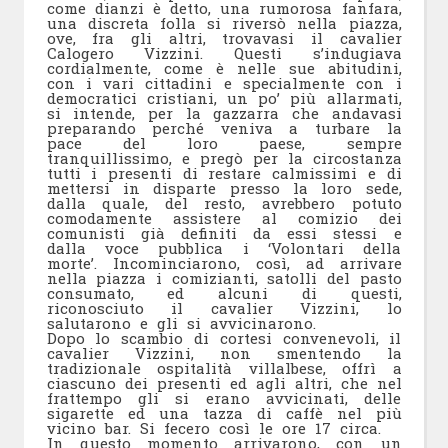
come dianzi è detto, una rumorosa fanfara,
una discreta folla si riversò nella piazza,
ove, fra gli altri, trovavasi il cavalier
Calogero Vizzini. Questi s’indugiava
cordialmente, come è nelle sue abitudini,
con i vari cittadini e specialmente con i
democratici cristiani, un po’ più allarmati,
si intende, per la gazzarra che andavasi
preparando perché veniva a turbare la
pace del loro paese, sempre
tranquillissimo, e pregò per la circostanza
tutti i presenti di restare calmissimi e di
mettersi in disparte presso la loro sede,
dalla quale, del resto, avrebbero potuto
comodamente assistere al comizio dei
comunisti già definiti da essi stessi e
dalla voce pubblica i ‘Volontari della
morte’. Incominciarono, così, ad arrivare
nella piazza i comizianti, satolli del pasto
consumato, ed alcuni di questi,
riconosciuto il cavalier Vizzini, lo
salutarono e gli si avvicinarono.
Dopo lo scambio di cortesi convenevoli, il
cavalier Vizzini, non smentendo la
tradizionale ospitalità villalbese, offrì a
ciascuno dei presenti ed agli altri, che nel
frattempo gli si erano avvicinati, delle
sigarette ed una tazza di caffè nel più
vicino bar. Si fecero così le ore 17 circa.
In questo momento arrivarono, con un