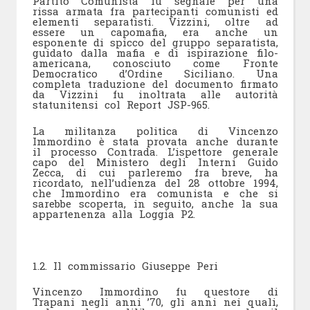
Partito Comunista fu segnale per una
rissa armata fra partecipanti comunisti ed
elementi separatisti. Vizzini, oltre ad
essere un capomafia, era anche un
esponente di spicco del gruppo separatista,
guidato dalla mafia e di ispirazione filo-
americana, conosciuto come Fronte
Democratico d’Ordine Siciliano. Una
completa traduzione del documento firmato
da Vizzini fu inoltrata alle autorità
statunitensi col Report JSP-965.
La militanza politica di Vincenzo
Immordino è stata provata anche durante
il processo Contrada. L’ispettore generale
capo del Ministero degli Interni Guido
Zecca, di cui parleremo fra breve, ha
ricordato, nell’udienza del 28 ottobre 1994,
che Immordino era comunista e che si
sarebbe scoperta, in seguito, anche la sua
appartenenza alla Loggia P2.
1.2. Il commissario Giuseppe Peri
Vincenzo Immordino fu questore di
Trapani negli anni ’70, gli anni nei quali,