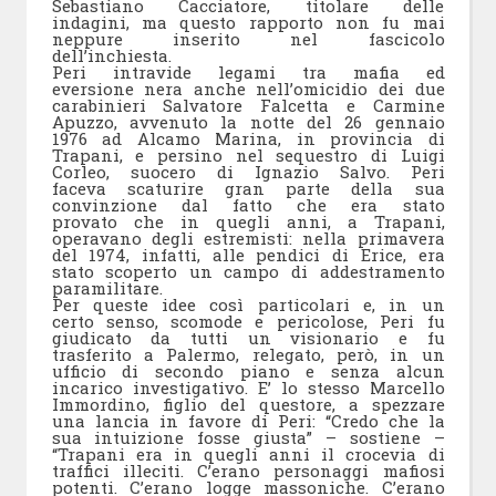
Sebastiano Cacciatore, titolare delle
indagini, ma questo rapporto non fu mai
neppure inserito nel fascicolo
dell’inchiesta.
Peri intravide legami tra mafia ed
eversione nera anche nell’omicidio dei due
carabinieri Salvatore Falcetta e Carmine
Apuzzo, avvenuto la notte del 26 gennaio
1976 ad Alcamo Marina, in provincia di
Trapani, e persino nel sequestro di Luigi
Corleo, suocero di Ignazio Salvo. Peri
faceva scaturire gran parte della sua
convinzione dal fatto che era stato
provato che in quegli anni, a Trapani,
operavano degli estremisti: nella primavera
del 1974, infatti, alle pendici di Erice, era
stato scoperto un campo di addestramento
paramilitare.
Per queste idee così particolari e, in un
certo senso, scomode e pericolose, Peri fu
giudicato da tutti un visionario e fu
trasferito a Palermo, relegato, però, in un
ufficio di secondo piano e senza alcun
incarico investigativo. E’ lo stesso Marcello
Immordino, figlio del questore, a spezzare
una lancia in favore di Peri: “Credo che la
sua intuizione fosse giusta” – sostiene –
“Trapani era in quegli anni il crocevia di
traffici illeciti. C’erano personaggi mafiosi
potenti. C’erano logge massoniche. C’erano