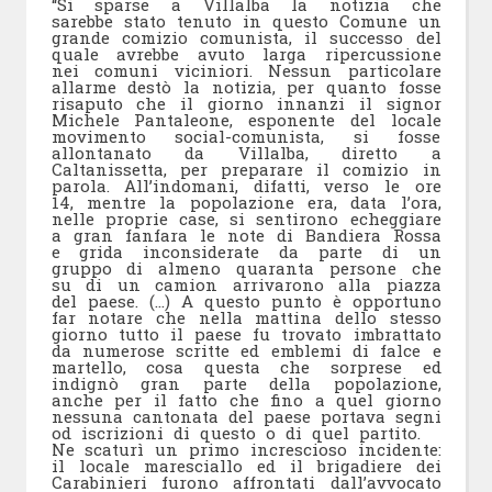
“Si sparse a Villalba la notizia che
sarebbe stato tenuto in questo Comune un
grande comizio comunista, il successo del
quale avrebbe avuto larga ripercussione
nei comuni viciniori. Nessun particolare
allarme destò la notizia, per quanto fosse
risaputo che il giorno innanzi il signor
Michele Pantaleone, esponente del locale
movimento social-comunista, si fosse
allontanato da Villalba, diretto a
Caltanissetta, per preparare il comizio in
parola. All’indomani, difatti, verso le ore
14, mentre la popolazione era, data l’ora,
nelle proprie case, si sentirono echeggiare
a gran fanfara le note di Bandiera Rossa
e grida inconsiderate da parte di un
gruppo di almeno quaranta persone che
su di un camion arrivarono alla piazza
del paese. (…) A questo punto è opportuno
far notare che nella mattina dello stesso
giorno tutto il paese fu trovato imbrattato
da numerose scritte ed emblemi di falce e
martello, cosa questa che sorprese ed
indignò gran parte della popolazione,
anche per il fatto che fino a quel giorno
nessuna cantonata del paese portava segni
od iscrizioni di questo o di quel partito.
Ne scaturì un primo increscioso incidente:
il locale maresciallo ed il brigadiere dei
Carabinieri furono affrontati dall’avvocato