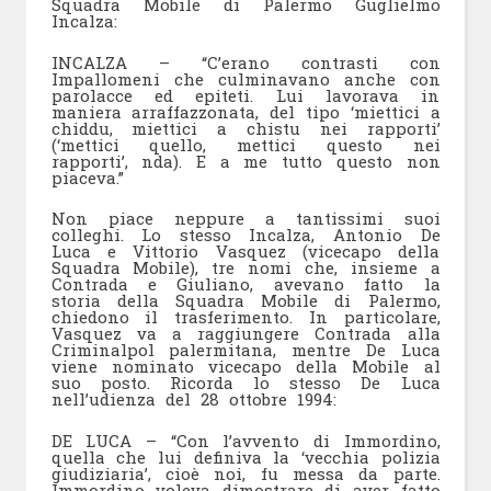
Squadra Mobile di Palermo Guglielmo
Incalza:
INCALZA – “C’erano contrasti con
Impallomeni che culminavano anche con
parolacce ed epiteti. Lui lavorava in
maniera arraffazzonata, del tipo ‘miettici a
chiddu, miettici a chistu nei rapporti’
(‘mettici quello, mettici questo nei
rapporti’, nda). E a me tutto questo non
piaceva.”
Non piace neppure a tantissimi suoi
colleghi. Lo stesso Incalza, Antonio De
Luca e Vittorio Vasquez (vicecapo della
Squadra Mobile), tre nomi che, insieme a
Contrada e Giuliano, avevano fatto la
storia della Squadra Mobile di Palermo,
chiedono il trasferimento. In particolare,
Vasquez va a raggiungere Contrada alla
Criminalpol palermitana, mentre De Luca
viene nominato vicecapo della Mobile al
suo posto. Ricorda lo stesso De Luca
nell’udienza del 28 ottobre 1994:
DE LUCA – “Con l’avvento di Immordino,
quella che lui definiva la ‘vecchia polizia
giudiziaria’, cioè noi, fu messa da parte.
Immordino voleva dimostrare di aver fatto