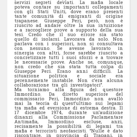
servizi segreti deviati. La mafia locale
poteva contare su importanti collegamenti
con gli Stati Uniti, dove erano presenti
tante comunità di emigranti di origine
trapanese. Giuseppe Peri, però, non è
riuscito ad andare oltre la sua intuizione
e a raccogliere prove a supporto della sua
tesi. Credo che il suo errore sia stato
quello di isolarsi. Lavorava da solo. Non
parlava con i superiori, non si consultava
con nessuno. Se avesse lavorato in
sinergia con altri, forse sarebbe riuscito a
concretizzare tutti i suoi sforzi e a trovare
le necessarie prove. Anche se, comunque,
non credo che sia stata tutta colpa di
Giuseppe Peri. Erano anni difficili. La
situazione politica e sociale era
perennemente instabile. Non c’era alcuna
collaborazione tra gli investigatori”.
Ma torniamo alla figura del questore
Immordino. Da diretto superiore del
commissario Peri, Immordino non avallò
mai la teoria di quest’ultimo sui legami
tra mafia ed eversione di estrema destra. Il
17 dicembre 1974, durante un’audizione
dinanzi alla Commissione Parlamentare
Antimafia, Immordino escluse, anzi,
recisamente la possibilità di legami tra
mafia e terroristi neofascisti. “Nulle è dato
riscontrare, in provincia di Trapani, in