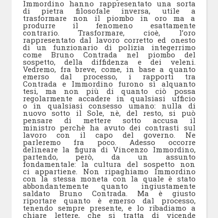
Immordino hanno rappresentato una sorta
di pietra filosofale inversa, utile a
trasformare non il piombo in oro ma a
produrre il fenomeno esattamente
contrario. Trasformare, cioè, l’oro
rappresentato dal lavoro corretto ed onesto
di un funzionario di polizia integerrimo
come Bruno Contrada nel piombo del
sospetto, della diffidenza e dei veleni.
Vedremo, fra breve, come, in base a quanto
emerso dal processo, i rapporti tra
Contrada e Immordino furono sì alquanto
tesi, ma non più di quanto ciò possa
regolarmente accadere in qualsiasi ufficio
o in qualsiasi consesso umano: nulla di
nuovo sotto il Sole, nè, del resto, si può
pensare di mettere sotto accusa il
ministro perchè ha avuto dei contrasti sul
lavoro con il capo del governo. Ne
parleremo fra poco. Adesso occorre
delineare la figura di Vincenzo Immordino,
partendo, però, da un assunto
fondamentale: la cultura del sospetto non
ci appartiene. Non ripaghiamo Immordino
con la stessa moneta con la quale è stato
abbondantemente quanto ingiustamente
saldato Bruno Contrada. Ma è giusto
riportare quanto è emerso dal processo,
tenendo sempre presente, e lo ribadiamo a
chiare lettere, che si tratta di vicende