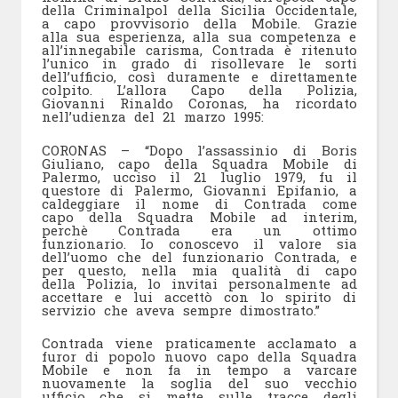
della Criminalpol della Sicilia Occidentale,
a capo provvisorio della Mobile. Grazie
alla sua esperienza, alla sua competenza e
all’innegabile carisma, Contrada è ritenuto
l’unico in grado di risollevare le sorti
dell’ufficio, così duramente e direttamente
colpito. L’allora Capo della Polizia,
Giovanni Rinaldo Coronas, ha ricordato
nell’udienza del 21 marzo 1995:
CORONAS – “Dopo l’assassinio di Boris
Giuliano, capo della Squadra Mobile di
Palermo, ucciso il 21 luglio 1979, fu il
questore di Palermo, Giovanni Epifanio, a
caldeggiare il nome di Contrada come
capo della Squadra Mobile ad interim,
perchè Contrada era un ottimo
funzionario. Io conoscevo il valore sia
dell’uomo che del funzionario Contrada, e
per questo, nella mia qualità di capo
della Polizia, lo invitai personalmente ad
accettare e lui accettò con lo spirito di
servizio che aveva sempre dimostrato.”
Contrada viene praticamente acclamato a
furor di popolo nuovo capo della Squadra
Mobile e non fa in tempo a varcare
nuovamente la soglia del suo vecchio
ufficio che si mette sulle tracce degli