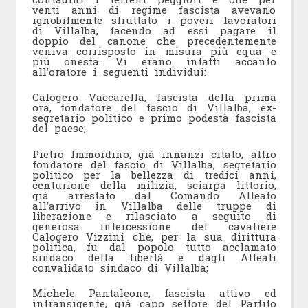
venti anni di regime fascista avevano
ignobilmente sfruttato i poveri lavoratori
di Villalba, facendo ad essi pagare il
doppio del canone che precedentemente
veniva corrisposto in misura più equa e
più onesta. Vi erano infatti accanto
all’oratore i seguenti individui:
Calogero Vaccarella, fascista della prima
ora, fondatore del fascio di Villalba, ex-
segretario politico e primo podestà fascista
del paese;
Pietro Immordino, già innanzi citato, altro
fondatore del fascio di Villalba, segretario
politico per la bellezza di tredici anni,
centurione della milizia, sciarpa littorio,
già arrestato dal Comando Alleato
all’arrivo in Villalba delle truppe di
liberazione e rilasciato a seguito di
generosa intercessione del cavaliere
Calogero Vizzini che, per la sua dirittura
politica, fu dal popolo tutto acclamato
sindaco della libertà e dagli Alleati
convalidato sindaco di Villalba;
Michele Pantaleone, fascista attivo ed
intransigente, già capo settore del Partito