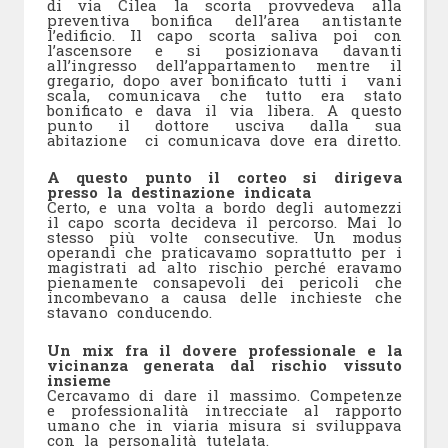
di via Cilea la scorta provvedeva alla
preventiva bonifica dell’area antistante
l’edificio. Il capo scorta saliva poi con
l’ascensore e si posizionava davanti
all’ingresso dell’appartamento mentre il
gregario, dopo aver bonificato tutti i vani
scala, comunicava che tutto era stato
bonificato e dava il via libera. A questo
punto il dottore usciva dalla sua
abitazione ci comunicava dove era diretto.
A questo punto il corteo si dirigeva
presso la destinazione indicata
Certo, e una volta a bordo degli automezzi
il capo scorta decideva il percorso. Mai lo
stesso più volte consecutive. Un modus
operandi che praticavamo soprattutto per i
magistrati ad alto rischio perché eravamo
pienamente consapevoli dei pericoli che
incombevano a causa delle inchieste che
stavano conducendo.
Un mix fra il dovere professionale e la
vicinanza generata dal rischio vissuto
insieme
Cercavamo di dare il massimo. Competenze
e professionalità intrecciate al rapporto
umano che in viaria misura si sviluppava
con la personalità tutelata.