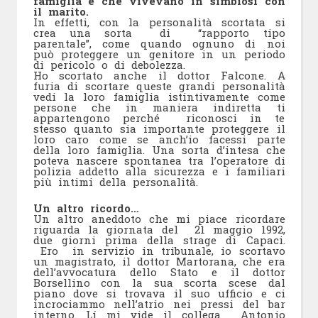
famiglia e che vivevano in simbiosi con
il marito.
In effetti, con la personalità scortata si
crea una sorta di “rapporto tipo
parentale”, come quando ognuno di noi
può proteggere un genitore in un periodo
di pericolo o di debolezza.
Ho scortato anche il dottor Falcone. A
furia di scortare queste grandi personalità
vedi la loro famiglia istintivamente come
persone che in maniera indiretta ti
appartengono perché riconosci in te
stesso quanto sia importante proteggere il
loro caro come se anch’io facessi parte
della loro famiglia. Una sorta d’intesa che
poteva nascere spontanea tra l’operatore di
polizia addetto alla sicurezza e i familiari
più intimi della personalità.
Un altro ricordo…
Un altro aneddoto che mi piace ricordare
riguarda la giornata del
21 maggio 1992,
due giorni prima della strage di Capaci.
Ero in servizio in tribunale, io scortavo
un magistrato, il dottor Martorana, che era
dell’avvocatura dello Stato e il dottor
Borsellino con la sua scorta scese dal
piano dove si trovava il suo ufficio e ci
incrociammo nell’atrio nei pressi del bar
interno. Lí mi vide il collega Antonio