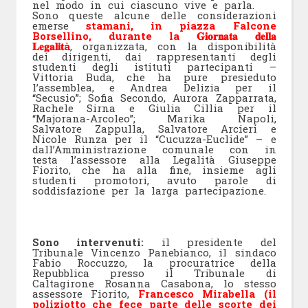
nel modo in cui ciascuno vive e parla.
Sono queste alcune delle considerazioni
emerse
stamani, in piazza Falcone
Borsellino, durante la 𝐆𝐢𝐨𝐫𝐧𝐚𝐭𝐚 𝐝𝐞𝐥𝐥𝐚
𝐋𝐞𝐠𝐚𝐥𝐢𝐭à
, organizzata, con la disponibilità
dei dirigenti, dai rappresentanti degli
studenti degli istituti partecipanti –
Vittoria Buda, che ha pure presieduto
l’assemblea, e Andrea Delizia per il
“Secusio”; Sofia Secondo, Aurora Zapparrata,
Rachele Sirna e Giulia Cillia per il
“Majorana-Arcoleo”; Marika Napoli,
Salvatore Zappulla, Salvatore Arcieri e
Nicole Runza per il “Cucuzza-Euclide” – e
dall’Amministrazione comunale con in
testa l’assessore alla Legalità Giuseppe
Fiorito, che ha alla fine, insieme agli
studenti promotori, avuto parole di
soddisfazione per la larga partecipazione.
Sono intervenuti:
il presidente del
Tribunale Vincenzo Panebianco, il sindaco
Fabio Roccuzzo, la procuratrice della
Repubblica presso il Tribunale di
Caltagirone Rosanna Casabona, lo stesso
assessore Fiorito,
Francesco Mirabella (il
poliziotto che fece parte delle scorte dei