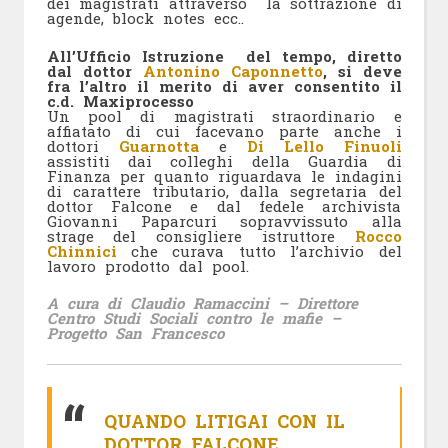
dei magistrati attraverso la sottrazione di
agende, block notes ecc..
All’Ufficio Istruzione del tempo, diretto
dal dottor
Antonino Caponnetto
, si deve
fra l’altro il merito di aver consentito il
c.d. Maxiprocesso
Un pool di magistrati straordinario e
affiatato di cui facevano parte anche i
dottori
Guarnotta
e
Di Lello Finuoli
assistiti dai colleghi della Guardia di
Finanza per quanto riguardava le indagini
di carattere tributario, dalla segretaria del
dottor Falcone e dal fedele archivista
Giovanni Paparcuri sopravvissuto alla
strage del consigliere istruttore
Rocco
Chinnici
che curava tutto l’archivio del
lavoro prodotto dal pool.
A cura di Claudio Ramaccini – Direttore
Centro Studi Sociali contro le mafie –
Progetto San Francesco
QUANDO LITIGAI CON IL
DOTTOR FALCONE