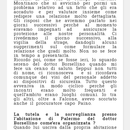
Montinaro che si avvicinò per pormi un
problema relativo ad un fatto che gli era
accaduto e per valutare insieme come
redigere una relazione molto dettagliata.
Gli risposi che ne avremmo parlato nei
giorni successivi perché al momento
eravamo impegnati ad
assicurare la
protezione alle nostre personalità. Ci
rivedemmo il giorno successivo, alla
vigilia della strage, dandogli alcuni
suggerimenti sul come formulare la
relazione che gradí molto. Non so se fece
in tempo a presentarla.
Ricordo poi, come se fosse ieri, lo sguardo
sereno del dottor Borsellino quando mi
fece un cenno di saluto. Seppur non tutti
di nome, ci riconosceva
e si
ricordava
comunque dei visi del personale addetto
ai dispositivi di sicurezza. Tutto questo
avveniva in modo ciclico perché gli
incontri erano molto frequenti e
quell’ambito erano luoghi comuni. Io tra
gli altri, oltre a Falcone, avevo scortato
anche il procuratore capo Paino.
La tutela e la
sorveglianza presso
l’abitazione di Palermo del dottor
Borsellino come’era organizzata ?
Quando lui usciva dalla propria abitazione