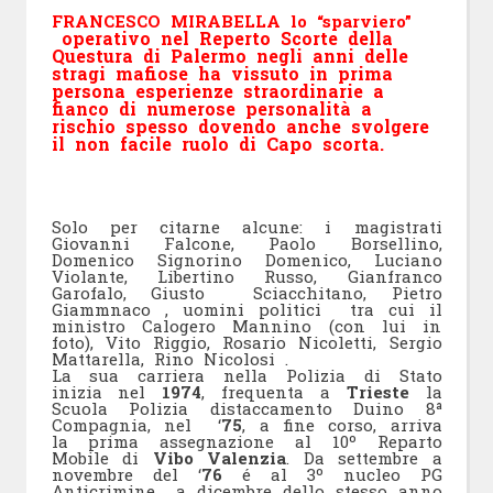
FRANCESCO MIRABELLA lo “sparviero
”
operativo nel Reperto Scorte della
Questura di Palermo negli anni delle
stragi mafiose ha vissuto in prima
persona esperienze straordinarie a
fianco di numerose personalità a
rischio spesso dovendo anche svolgere
il non facile ruolo di Capo scorta.
Solo per citarne alcune: i magistrati
Giovanni Falcone, Paolo Borsellino,
Domenico Signorino Domenico, Luciano
Violante, Libertino Russo, Gianfranco
Garofalo, Giusto Sciacchitano, Pietro
Giammnaco , uomini politici tra cui il
ministro Calogero Mannino (con lui in
foto), Vito Riggio, Rosario Nicoletti, Sergio
Mattarella, Rino Nicolosi .
La sua carriera nella Polizia di Stato
inizia nel
1974
, frequenta a
Trieste
la
Scuola Polizia distaccamento Duino 8ª
Compagnia, nel ‘
75
, a fine corso, arriva
la prima assegnazione al 10º Reparto
Mobile di
Vibo Valenzia
. Da settembre a
novembre del ‘
76
é al 3º nucleo PG
Anticrimine a dicembre dello stesso anno