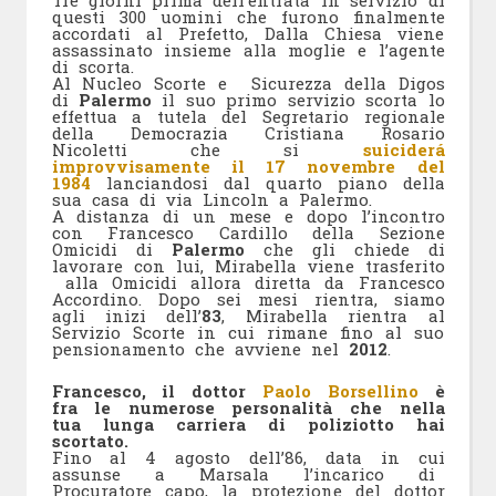
Tre giorni prima dell’entrata in servizio di
questi 300 uomini che furono finalmente
accordati al Prefetto, Dalla Chiesa viene
assassinato insieme alla moglie e l’agente
di scorta.
Al Nucleo Scorte e Sicurezza della Digos
di
Palermo
il suo primo servizio scorta lo
effettua a tutela del Segretario regionale
della Democrazia Cristiana Rosario
Nicoletti che si
suiciderá
improvvisamente il 17 novembre del
1984
lanciandosi dal quarto piano della
sua casa di via Lincoln a Palermo.
A distanza di un mese e dopo l’incontro
con Francesco Cardillo della Sezione
Omicidi di
Palermo
che gli chiede di
lavorare con lui, Mirabella viene trasferito
alla Omicidi allora diretta da Francesco
Accordino. Dopo sei mesi rientra, siamo
agli inizi dell’
83
, Mirabella rientra al
Servizio Scorte in cui rimane fino al suo
pensionamento che avviene nel
2012
.
Francesco, il dottor
Paolo Borsellino
è
fra le numerose personalità che nella
tua lunga carriera di poliziotto hai
scortato.
Fino al 4 agosto dell’86, data in cui
assunse a Marsala l’incarico di
Procuratore capo, la protezione del dottor