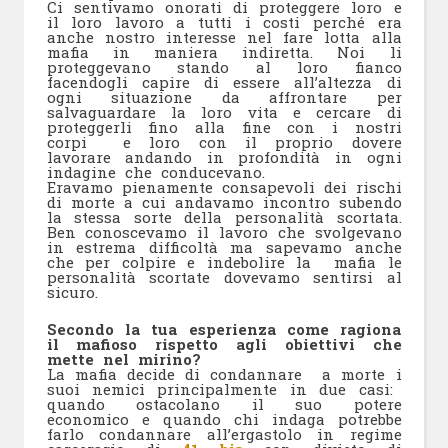
Ci sentivamo onorati di proteggere loro e
il loro lavoro a tutti i costi perché era
anche nostro interesse nel fare lotta alla
mafia in maniera indiretta. Noi li
proteggevano stando al loro fianco
facendogli capire di essere all’altezza di
ogni situazione da affrontare per
salvaguardare la loro vita e cercare di
proteggerli fino alla fine con i nostri
corpi e loro con il proprio dovere
lavorare andando in profondità in ogni
indagine che conducevano.
Eravamo pienamente consapevoli dei rischi
di morte a cui andavamo incontro subendo
la stessa sorte della personalità scortata.
Ben conoscevamo il lavoro che svolgevano
in estrema difficoltà ma sapevamo anche
che per colpire e indebolire la mafia le
personalità scortate dovevamo sentirsi al
sicuro.
Secondo la tua esperienza come ragiona
il mafioso rispetto agli obiettivi che
mette nel mirino?
La mafia decide di condannare a morte i
suoi nemici principalmente in due casi:
quando ostacolano il suo potere
economico e quando chi indaga potrebbe
farlo condannare all’ergastolo in regime