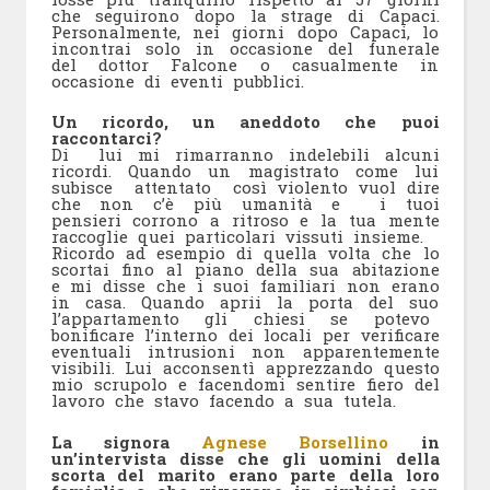
che seguirono dopo la strage di Capaci.
Personalmente, nei giorni dopo Capaci, lo
incontrai solo in occasione del funerale
del dottor Falcone o casualmente in
occasione di eventi pubblici.
Un ricordo, un aneddoto che puoi
raccontarci?
Di lui mi rimarranno indelebili alcuni
ricordi. Quando un magistrato come lui
subisce attentato così violento vuol dire
che non c’è più umanità e i tuoi
pensieri corrono a ritroso e la tua mente
raccoglie quei particolari vissuti insieme.
Ricordo ad esempio di quella volta che lo
scortai fino al piano della sua abitazione
e mi disse che i suoi familiari non erano
in casa. Quando aprii la porta del suo
l’appartamento gli chiesi se potevo
bonificare l’interno dei locali per verificare
eventuali intrusioni non apparentemente
visibili. Lui acconsentì apprezzando questo
mio scrupolo e facendomi sentire fiero del
lavoro che stavo facendo a sua tutela.
La signora
Agnese Borsellino
in
un’intervista disse che gli uomini della
scorta del marito erano parte della loro