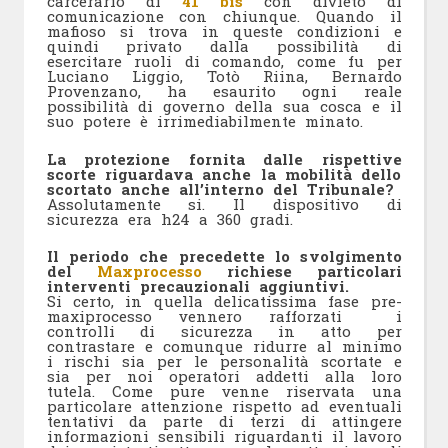
carcerario di
41 bis
con divieto di
comunicazione con chiunque. Quando il
mafioso si trova in queste condizioni e
quindi privato dalla possibilità di
esercitare ruoli di comando, come fu per
Luciano Liggio, Totò Riina, Bernardo
Provenzano, ha esaurito ogni reale
possibilità di governo della sua cosca e il
suo potere è irrimediabilmente minato.
La protezione fornita dalle rispettive
scorte riguardava anche la mobilità dello
scortato anche all’interno del Tribunale?
Assolutamente si. Il dispositivo di
sicurezza era h24 a 360 gradi.
Il periodo che precedette lo svolgimento
del
Maxprocesso
richiese particolari
interventi precauzionali aggiuntivi.
Si certo, in quella delicatissima fase pre-
maxiprocesso vennero rafforzati i
controlli di sicurezza in atto per
contrastare e comunque ridurre al minimo
i rischi sia per le personalità scortate e
sia per noi operatori addetti alla loro
tutela. Come pure venne riservata una
particolare attenzione rispetto ad eventuali
tentativi da parte di terzi di attingere
informazioni sensibili riguardanti il lavoro