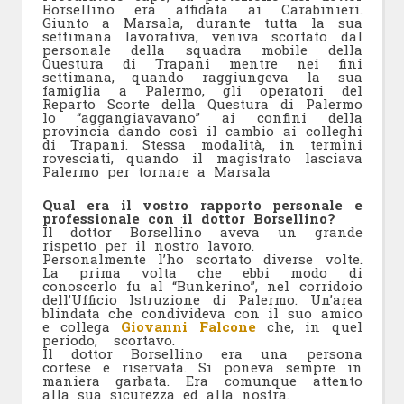
Borsellino era affidata ai Carabinieri.
Giunto a Marsala, durante tutta la sua
settimana lavorativa, veniva scortato dal
personale della squadra mobile della
Questura di Trapani mentre nei fini
settimana, quando raggiungeva la sua
famiglia a Palermo, gli operatori del
Reparto Scorte della Questura di Palermo
lo “aggangiavavano” ai confini della
provincia dando così il cambio ai colleghi
di Trapani. Stessa modalità, in termini
rovesciati, quando il magistrato lasciava
Palermo per tornare a Marsala
Qual era il vostro rapporto personale e
professionale con il dottor Borsellino?
Il dottor Borsellino aveva un grande
rispetto per il nostro lavoro.
Personalmente l’ho scortato diverse volte.
La prima volta che ebbi modo di
conoscerlo fu al “Bunkerino”, nel corridoio
dell’Ufficio Istruzione di Palermo. Un’area
blindata che condivideva con il suo amico
e collega
Giovanni Falcone
che, in quel
periodo, scortavo.
Il dottor Borsellino era una persona
cortese e riservata. Si poneva sempre in
maniera garbata. Era comunque attento
alla sua sicurezza ed alla nostra.