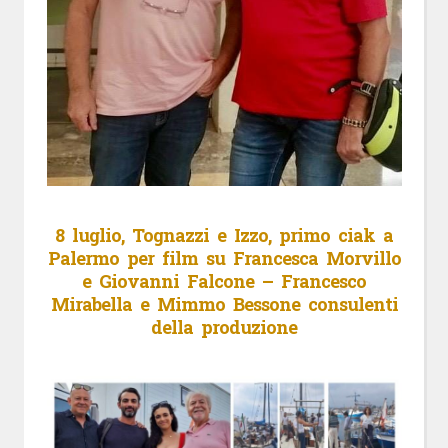
8 luglio, Tognazzi e Izzo, primo ciak a
Palermo per film su Francesca Morvillo
e Giovanni Falcone – Francesco
Mirabella e Mimmo Bessone consulenti
della produzione