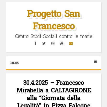
Vai
al
Progetto San
contenuto
Francesco
Centro Studi Sociali contro le mafie
Facebook
Twitter
Instagram
YouTube
Email
MENU
30.4.2025 – Francesco
Mirabella a CALTAGIRONE
alla “Giornata della
Legalità” in Pizza Falcone