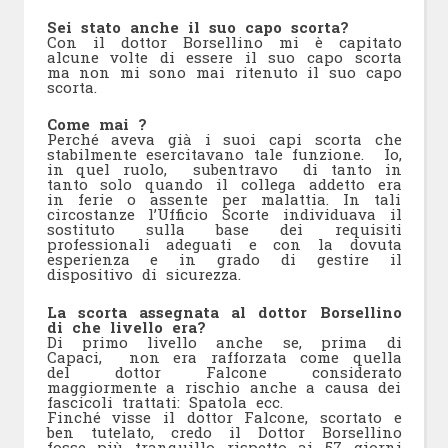
Sei stato anche il suo capo scorta?
Con il dottor Borsellino mi è capitato
alcune volte di essere il suo capo scorta
ma non mi sono mai ritenuto il suo capo
scorta.
Come mai ?
Perché aveva già i suoi capi scorta che
stabilmente esercitavano tale funzione. Io,
in quel ruolo, subentravo di tanto in
tanto solo quando il collega addetto era
in ferie o assente per malattia. In tali
circostanze l’Ufficio Scorte individuava il
sostituto sulla base dei requisiti
professionali adeguati e con la dovuta
esperienza e in grado di gestire il
dispositivo di sicurezza.
La scorta assegnata al dottor Borsellino
di che livello era?
Di primo livello anche se, prima di
Capaci, non era rafforzata come quella
del dottor Falcone considerato
maggiormente a rischio anche a causa dei
fascicoli trattati: Spatola ecc.
Finché visse il dottor Falcone, scortato e
ben tutelato, credo il Dottor Borsellino
fosse più tranquillo rispetto ai 57 giorni