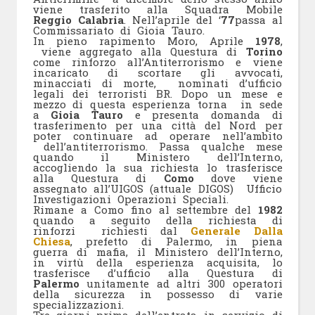
viene trasferito alla Squadra Mobile
Reggio Calabria
. Nell’aprile del ‘
77
passa al
Commissariato di Gioia Tauro.
In pieno rapimento Moro, Aprile
1978
,
viene aggregato alla Questura di
Torino
come rinforzo all’Antiterrorismo e viene
incaricato di scortare gli avvocati,
minacciati di morte, nominati d’ufficio
legali dei terroristi BR. Dopo un mese e
mezzo di questa esperienza torna in sede
a
Gioia Tauro
e presenta domanda di
trasferimento per una città del Nord per
poter continuare ad operare nell’ambito
dell’antiterrorismo. Passa qualche mese
quando il Ministero dell’Interno,
accogliendo la sua richiesta lo trasferisce
alla Questura di
Como
dove viene
assegnato all’UIGOS (attuale DIGOS) Ufficio
Investigazioni Operazioni Speciali.
Rimane a Como fino al settembre del
1982
quando a seguito della richiesta di
rinforzi richiesti dal
Generale Dalla
Chiesa
, prefetto di Palermo, in piena
guerra di mafia, il Ministero dell’Interno,
in virtù della esperienza acquisita, lo
trasferisce d’ufficio alla Questura di
Palermo
unitamente ad altri 300 operatori
della sicurezza in possesso di varie
specializzazioni.