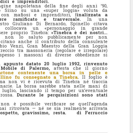
ici e imprenditori.
gine napoletana della fine degli anni ’90,
o Siino su una «super loggia» voluta da
 con mafiosi e imprenditori, f
inalizzata a
e ramificato e trasversale.
In una
tro Giuliano Di Bernardo, Spinello citava
collocava un «personaggio in grande
ssere proprio Tinebra:
«Tinebra è dei nostri…
a…
non lo saluto pubblicamente per non
citano anche il contributo della consulente
bio Venzi, Gran Maestro della Gran Loggia
treccio tra massoneria (regolare e irregolare)
spesso i massoni di diverse obbedienze si
 appunto datato 20 luglio 1992, rinvenuto
a Mobile di Palermo,
attesta che il giorno
rtone contenente una borsa in pelle e
llino fu consegnato a Tinebra
.
Il foglio è
ma non vi è ricevuta di Tinebra né traccia
inarie. La borsa sarebbe stata nelle mani di
 luglio, lasciando il tempo per un’eventuale
rossa.
Durante le perquisizioni sono stati
.
non è possibile verificare se quell’agenda
mai ritrovata — né se sia realmente arrivata
ospetto, gravissimo, resta.
di Ferruccio