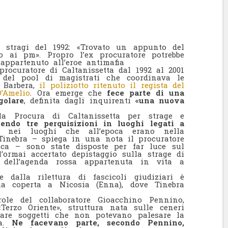
le stragi del 1992: «Trovato un appunto del
o ai pm». Propro l’ex procuratore potrebbe
appartenuto all’eroe antimafia
 procuratore di Caltanissetta dal 1992 al 2001
 del pool di magistrati che coordinava le
 Barbera,
il poliziotto ritenuto il regista del
D’Amelio
. Ora emerge che
fece parte di una
golare
, definita dagli inquirenti
«una nuova
lla Procura di Caltanissetta per strage e
ndo tre perquisizioni in luoghi legati a
 nei luoghi che all’epoca erano nella
e Tinebra – spiega in una nota il procuratore
uca – sono state disposte per far luce sul
l’ormai accertato depistaggio sulla strage di
´ dell’agenda rossa appartenuta in vita a
e dalla rilettura di fascicoli giudiziari è
ia coperta a Nicosia (Enna), dove Tinebra
role del collaboratore Gioacchino Pennino,
erzo Oriente», struttura nata sulle ceneri
iliare soggetti che non potevano palesare la
ca.
Ne facevano parte, secondo Pennino,