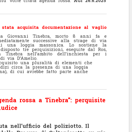
piu’ volte citata agenda rossa.
AGI 26.6.2025
è stata acquisita documentazione al vaglio
etta Giovanni Tinebra, morto 8 anni fa e
mediatamente successive alla strage di via
 di una loggia massonica. Lo sostiene la
disposto tre perquisizioni, eseguite dal Ros,
a Tinebra nell’ambito dell’inchiesta per i
di via D’Amelio.
cquisito una pluralità di elementi che
dizi circa la presenza di una loggia
a), di cui avrebbe fatto parte anche
genda rossa a Tinebra”: perquisite
iudice
 nell’ufficio del poliziotto. Il