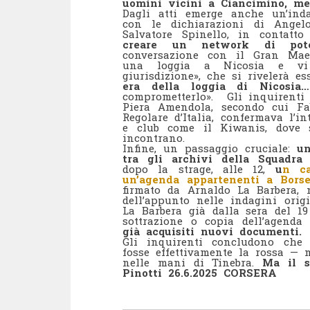
uomini vicini a Ciancimino, med
Dagli atti emerge anche un’inda
con le dichiarazioni di Angel
Salvatore Spinello, in contatto
creare un network di poter
conversazione con il Gran Maes
una loggia a Nicosia e vi 
giurisdizione», che si rivelerà e
era della loggia di Nicosi
comprometterlo». Gli inquirenti 
Piera Amendola, secondo cui Fa
Regolare d’Italia, confermava l’in
e club come il Kiwanis, dove 
incontrano.
Infine, un passaggio cruciale:
un
tra gli archivi della Squadr
dopo la strage, alle 12,
u
n ca
un’agenda appartenenti a Borse
firmato da Arnaldo La Barbera, 
dell’appunto nelle indagini orig
La Barbera già dalla sera del 19
sottrazione o copia dell’agenda 
già acquisiti nuovi documenti
Gli inquirenti concludono che 
fosse effettivamente la rossa — 
nelle mani di Tinebra.
Ma il s
Pinotti 26.6.2025 CORSERA