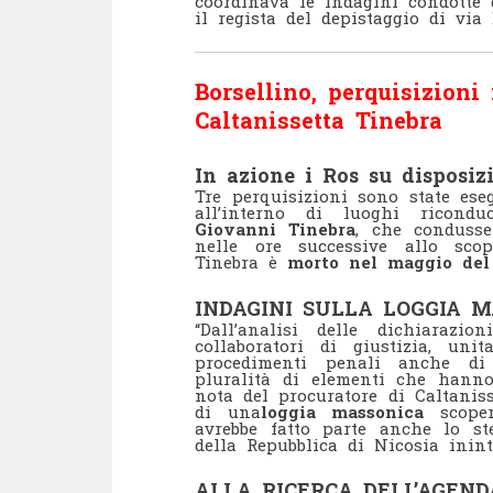
coordinava le indagini condotte 
il regista del depistaggio di via
Borsellino, perquisizioni
Caltanissetta Tinebra
In azione i Ros su disposiz
Tre perquisizioni sono state ese
all’interno di luoghi riconduc
Giovanni Tinebra
, che conduss
nelle ore successive allo scop
Tinebra è
morto nel maggio del
INDAGINI SULLA LOGGIA M
“Dall’analisi delle dichiaraz
collaboratori di giustizia, unit
procedimenti penali anche di 
pluralità di elementi che hanno
nota del procuratore di Caltanis
di una
loggia massonica
scoper
avrebbe fatto parte anche lo st
della Repubblica di Nicosia inint
ALLA RICERCA DELL’AGEND