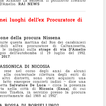
da Arnaldo La Barbera. Il poliziotto ritenuto
 D’Amelio.
RAI NEWS
 nei luoghi dell’ex Procuratore di
ione della procura Nissena
guite questa mattina dal Ros dei carabinieri
ibili all’ex procuratore di Caltanissetta,
e le indagini sulla
strage di via D’Amelio
pio dell’autobomba il 19 luglio del 1992.
 2017
.
ASSONICA DI NICOSIA
ioni rese nel corso degli anni da alcuni
a alla contestuale rilettura degli esiti di
altri distretti, sono stati acquisiti una
 fatto emergere concreti indizi – dice una
setta
Salvatore De Luca
– circa la presenza
ta nella città di
Nicosia
(
Enna
), di cui
esso Tinebra, in servizio presso la procura
errottamente dal 1969 al 1992″.
A ROSSA DI BORSELLINO?