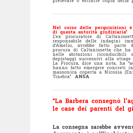
prelevare o estrarre copia della 
Nel corso delle perquisizioni 
di questa autorità giudiziaria”
.
L’ex procuratore di Caltaniss
responsabile delle indagini im
d’Amelio, avrebbe fatto parte
procura di Caltanissetta che ha 
nelle abitazioni riconducibili 
depistaggi successivi alla strage 
La Procura, dice una nota, ha “a
hanno fatto emergere concreti in
massonica coperta a Nicosia (Enn
Tinebra”.
ANSA
“La Barbera consegnò l’a
le case dei parenti del g
La consegna sarebbe avvenuta