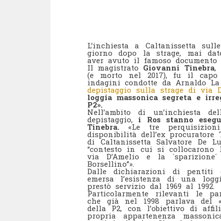
L’inchiesta a Caltanissetta sul
giorno dopo la strage, mai dat
aver avuto il famoso documento 
Il magistrato
Giovanni Tinebra
,
(e morto nel 2017), fu il capo
indagini condotte da Arnaldo La
depistaggio sulla strage di via 
loggia massonica segreta e irre
P2».
Nell’ambito di un’inchiesta de
depistaggio,
i Ros stanno esegue
Tinebra.
«Le tre perquisizioni
disponibilità dell’ex procurator
di Caltanissetta Salvatore De L
“contesto in cui si collocarono 
via D’Amelio e la `sparizione
Borsellino”».
Dalle dichiarazioni di pentiti 
emersa l’esistenza di una logg
prestò servizio dal 1969 al 1992.
Particolarmente rilevanti le pa
che già nel 1998 parlava del «T
della P2, con l’obiettivo di aff
propria appartenenza massoni