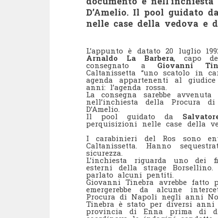
documento è nell’inchiesta 
D’Amelio. Il pool guidato d
nelle case della vedova e de
L’appunto è datato 20 luglio 199
Arnaldo La Barbera
, capo de
consegnato a
Giovanni Tin
Caltanissetta “uno scatolo in c
agenda appartenenti al giudice
anni: l’agenda rossa.
La consegna sarebbe avvenuta n
nell’inchiesta della Procura 
D’Amelio.
Il pool guidato da
Salvato
perquisizioni nelle case della v
I carabinieri del Ros sono en
Caltanissetta. Hanno sequest
sicurezza.
L’inchiesta riguarda uno dei fi
esterni della strage Borsellin
parlato alcuni pentiti.
Giovanni Tinebra avrebbe fatto 
emergerebbe da alcune interce
Procura di Napoli negli anni N
Tinebra è stato per diversi anni
provincia di Enna prima di di