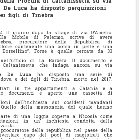
della Procura di Caltanissetta su via
a De Luca ha disposto perquisizioni
i figli di Tinebra
2. Il giorno dopo la strage di via D’Amelio.
lla Mobile di Palermo, scrive di avere
ebra
, procuratore della Repubblica di
artone contenente una borsa in pelle e una
 Borsellino”. Forse è quella cercata da 33
ell’ufficio di La Barbera. Il documento è
di Caltanissetta che indaga ancora su via
re De Luca
ha disposto una serie di
edova e dei figli di Tinebra, morto nel 2017.
trati in tre appartamenti a Catania e a
rato documenti e aperto una cassetta di
loni dell’inchiesta sui cosidetti mandanti
o. Quello della massoneria del quale hanno
parte di una loggia coperta a Nicosia come
ttazioni in un’ inchiesta condotta dalla
ovanta.
 procuratore della repubblica nel paese della
ventare capo del pool di magistrati che