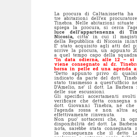
La procura di Caltanissetta ha d
tre abitazioni dell’ex procurato
Tinebra. Nelle abitazioni situate
spiega la procura, si cerca l’a
luce dell’appartenenza di Ti
Nicosia,
citta’ in cui il magistr
della Repubblica di Nicosia inint
E’ stato acquisito agli atti del 
scrive la procura, un appunto 20
a quel tempo capo della squadra
“In data odierna, alle 12 – si
viene consegnato al dr. Tineb
borsa in pelle ed una agenda ap
“Detto appunto privo di qualsi
indicato da parte del dott. Tin
stato trasmesso a quest’ufficio n
D’Amelio, ne’ il dott. La Barber
delle sue escussioni.
Gli specifici accertamenti svol
verificare che detta consegna 
dott. Giovanni Tinebra, né che 
l’agenda rossa e non altra ag
effettivamente rinvenuta.
Non puo’ sottacersi che, in ogn
disponibilità del dott. La Barber
nota, sarebbe stata consegnata n
la conseguenza che il detto L