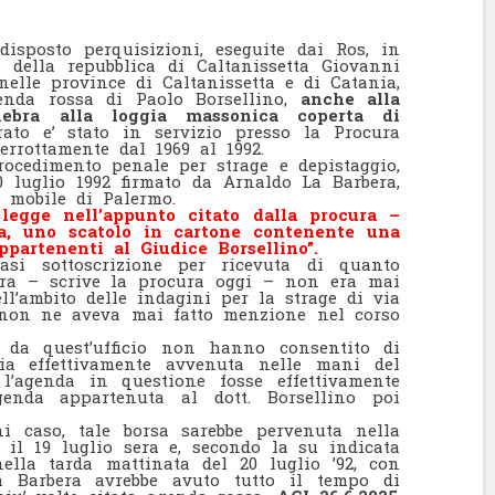
isposto perquisizioni, eseguite dai Ros, in
re della repubblica di Caltanissetta Giovanni
 nelle province di Caltanissetta e di Catania,
genda rossa di Paolo Borsellino,
anche alla
nebra alla loggia massonica coperta di
ato e’ stato in servizio presso la Procura
errottamente dal 1969 al 1992.
procedimento penale per strage e depistaggio,
 luglio 1992 firmato da Arnaldo La Barbera,
 mobile di Palermo.
 legge nell’appunto citato dalla procura –
ra, uno scatolo in cartone contenente una
partenenti al Giudice Borsellino”.
asi sottoscrizione per ricevuta di quanto
ebra – scrive la procura oggi – non era mai
ell’ambito delle indagini per la strage di via
a non ne aveva mai fatto menzione nel corso
ti da quest’ufficio non hanno consentito di
sia effettivamente avvenuta nelle mani del
l’agenda in questione fosse effettivamente
enda appartenuta al dott. Borsellino poi
i caso, tale borsa sarebbe pervenuta nella
a il 19 luglio sera e, secondo la su indicata
ella tarda mattinata del 20 luglio ’92, con
a Barbera avrebbe avuto tutto il tempo di