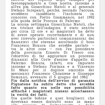
favoreggiamento a Cosa nostra, insieme a
all’ex pm Gioacchino Natoli e al generale
Stefano Screpanti, perchè, secondo l’accusa,
avrebbero insabbiato l’inchiesta in
concorso con Pietro Giammanco, nel 1992
alla guida della Procura di Palermo.
La scorsa settimana Gioacchino Natoli, che
era titolare dell’indagine, è stato sentito
per circa 12 ore e ai magistrati ha detto
di avere operato correttamente e di non
aver ricevuto particolari comunicazioni dai
finanzieri che stavano ascoltando il boss
Francesco Bonura che avrebbe parlato –
tra le altre cose – con l’ex presidente
della provincia Ernesto Di Fresco con
l’obiettivo di far aggiustare un processo
dinnanzi alla Corte d’assise d’appello di
Palermo. Bonura, infatti, era imputato
insieme a Stefano Fontana e a Vincenzo
Di Maio per il duplice omicidio dei
meccanici Francesco Chiazzese e Giuseppe
Dominici, avvenuto il 5 giugno del 1982.
Fin dalla notifica dell’avviso di garanzia
Pignatone ha subito detto che avrebbe
fatto quanto era nelle sue possibilità
affinché i magistrati nisseni accertassero
la verità dei fatti.
Ora quelle bobine e quei brogliacci che
dovevano essere distrutti sono in mano