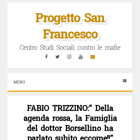
Vai
al
Progetto San
contenuto
Francesco
Centro Studi Sociali contro le mafie
Facebook
Twitter
Instagram
YouTube
Email
MENU
FABIO TRIZZINO:” Della
agenda rossa, la Famiglia
del dottor Borsellino ha
parlato subito eccome!!”