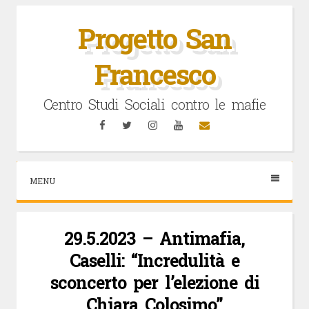
Vai
al
Progetto San
contenuto
Francesco
Centro Studi Sociali contro le mafie
Facebook
Twitter
Instagram
YouTube
Email
MENU
29.5.2023 – Antimafia,
Caselli: “Incredulità e
sconcerto per l’elezione di
Chiara Colosimo”