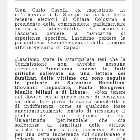
Gian Carlo Caselli, ex magistrato, in
un’intervista a La Stampa ha parlato della
recente elezioni di Chiara Colosimo a
presidente della commissione parlamentare
antimafia. «Incredulità e sconcerto.
Lasciamo perdere la mancanza di
esperienza specifica. Lasciamo perdere la
presuntuosa sovrapposizione della nomina
all’anniversario di Capaci.
«Lasciamo stare la strampalata tesi che la
Commissione non avrebbe nessuna
rilevanza.
Prendiamo invece le forti
critiche sollevate da una lettera dei
familiari delle vittime cui sono seguite
le proteste di Salvatore Borsellino,
Giovanni Impastato, Paolo Bolognesi,
Manlio Milani e di Libera».
«Non tenere
nel dovuto conto queste prese di posizione
significa dare prova di scarsa sensibilità e
di indifferenza, come se qualcuno fosse
anacronisticamente tentato di riesumare il
cliché del `noi tireremo diritto´.
Un’antimafia `penitenziale´ che dia
sofferenza ai familiari delle vittime
sarebbe un ben strano ircocervo. Anche
per una certa incoerenza col conclamato e
lodevole proposito di ispirarsi alla