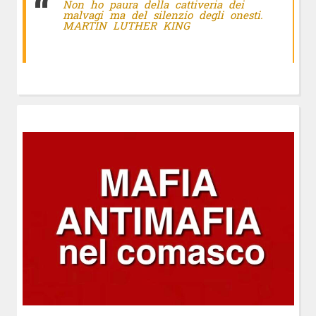
Non ho paura della cattiveria dei
malvagi ma del silenzio degli onesti.
MARTIN LUTHER KING