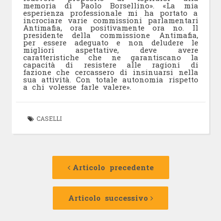
memoria di Paolo Borsellino». «La mia
esperienza professionale mi ha portato a
incrociare varie commissioni parlamentari
Antimafia, ora positivamente ora no. Il
presidente della commissione Antimafia,
per essere adeguato e non deludere le
migliori aspettative, deve avere
caratteristiche che ne garantiscano la
capacità di resistere alle ragioni di
fazione che cercassero di insinuarsi nella
sua attività. Con totale autonomia rispetto
a chi volesse farle valere».
CASELLI
Navigazione
Articolo
precedente:
Articolo precedente
articolo
Articolo
successivo:
Articolo successivo