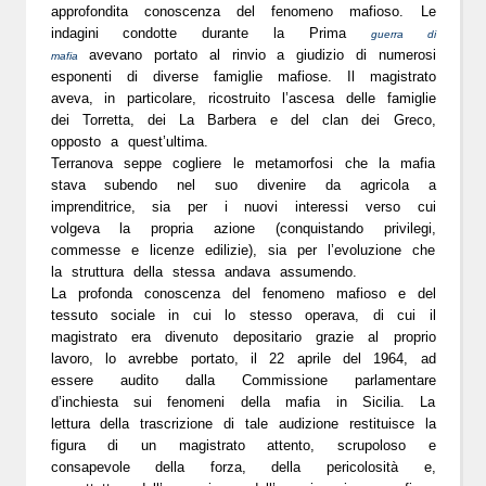
approfondita conoscenza del fenomeno mafioso. Le
indagini condotte durante la Prima
guerra di
avevano portato al rinvio a giudizio di numerosi
mafia
esponenti di diverse famiglie mafiose. Il magistrato
aveva, in particolare, ricostruito l’ascesa delle famiglie
dei Torretta, dei La Barbera e del clan dei Greco,
opposto a quest’ultima.
Terranova seppe cogliere le metamorfosi che la mafia
stava subendo nel suo divenire da agricola a
imprenditrice, sia per i nuovi interessi verso cui
volgeva la propria azione (conquistando privilegi,
commesse e licenze edilizie), sia per l’evoluzione che
la struttura della stessa andava assumendo.
La profonda conoscenza del fenomeno mafioso e del
tessuto sociale in cui lo stesso operava, di cui il
magistrato era divenuto depositario grazie al proprio
lavoro, lo avrebbe portato, il
22 aprile del 1964
, ad
essere audito dalla Commissione parlamentare
d’inchiesta sui fenomeni della mafia in Sicilia. La
lettura della trascrizione di tale
audizione
restituisce la
figura di un magistrato attento, scrupoloso e
consapevole della forza, della pericolosità e,