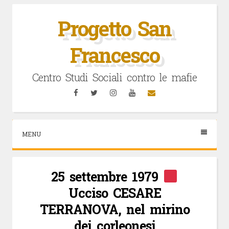
Vai
al
Progetto San
contenuto
Francesco
Centro Studi Sociali contro le mafie
Facebook
Twitter
Instagram
YouTube
Email
MENU
25 settembre 1979
Ucciso CESARE
TERRANOVA, nel mirino
dei corleonesi