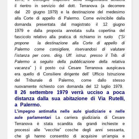
il rientro in servizio del dott. Terranova (a decorrere
dal 20 giugno 1979) e la destinazione del medesimo
alla Corte di appello di Palermo. Come evincibile dalla
domanda presentata dal magistrato il
12 giugno
1979
e dalla proposta annotata sulla
copertina del
fascicolo
relativo alla pratica di richiamo in ruolo (“
Si
propone la destinazione alla Corte di appello di
Palermo come consigliere, riservandosi di valutare
l’istanza per cons. dirig. Uff. istruz. presso il Trib. di
Palermo a seguito della pubblicazione della relativa
vacanza
” ) il posto cui Cesare Terranova auspicava
era quello di Consiliere dirigente dell’ Ufficio Istruzione
del Tribunale di Palermo, come dallo stesso
nuovamente richiesto con domanda del
12 luglio 1979
.
Il 26 settembre 1979 verrà ucciso a poca
distanza dalla sua abitazione di Via Rutelli,
a Palermo.
L’impegno antimafia nelle aule giudiziarie e nelle
aule parlamentari
La carriera giudiziaria di Cesare
Terranova è stata scandita da grandi inchieste e
processi alle “vecchie” cosche degli anni sessanta,
che gli hanno consentito di acquisire un’ampia e