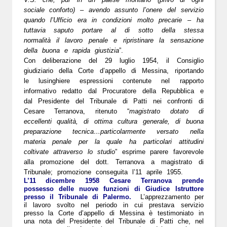
sociale conforto) – avendo assunto l’onere del servizio
quando l’Ufficio era in condizioni molto precarie – ha
tuttavia saputo portare al di sotto della stessa
normalità il lavoro penale e ripristinare la sensazione
della buona e rapida giustizia
”.
Con deliberazione del 29 luglio 1954, il Consiglio
giudiziario della Corte d’appello di Messina, riportando
le lusinghiere espressioni contenute nel rapporto
informativo redatto dal Procuratore della Repubblica e
dal Presidente del Tribunale di Patti nei confronti di
Cesare Terranova, ritenuto “
magistrato dotato di
eccellenti qualità, di ottima cultura generale, di buona
preparazione tecnica…particolarmente versato nella
materia penale per la quale ha particolari attitudini
coltivate attraverso lo studio
” esprime parere favorevole
alla promozione del dott. Terranova a magistrato di
Tribunale; promozione conseguita l’11 aprile 1955.
L’
11 dicembre 1958
Cesare Terranova prende
possesso delle nuove funzioni di Giudice Istruttore
presso il Tribunale di Palermo.
L’apprezzamento per
il lavoro svolto nel periodo in cui prestava servizio
presso la Corte d’appello di Messina è testimoniato in
una
nota del Presidente del Tribunale di Patti
che, nel