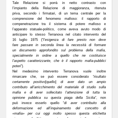
Tale Relazione si porrà in netto contrasto con
l’impianto della
Relazione di maggioranza
, ritenuta
priva, secondo i firmatari, di un tema centrale per la
comprensione del fenomeno mafioso: il rapporto di
compenetrazione tra il sistema di potere mafioso e
l’apparato statuale-politico, come aveva avuto modo di
anticipare lo stesso Terranova nel citato intervento del
16 luglio 1975 (“
l’esigenza di fare presto non deve
fare passare in seconda linea la necessità di formare
un documento approfondito sul problema della mafia,
specialmente in ordine a quello che ne costituisce
l’aspetto caratterizzante, che è il rapporto mafia-pubblici
poteri
”).
Nel medesimo intervento Terranova vuole inoltre
rimarcare che, se può essere considerato
“risultato
certamente positivo
[quello]
di aver dato un ampio
contributo all’arricchimento del materiale di studio sulla
mafia e di aver sollecitato l’attenzione di tutta la
opinione pubblica su questa piaga della Sicilia
”, non
può invece esserlo quello “
di aver contribuito alla
deformazione ed all’inquinamento del concetto di
«mafia» per cui oggi molto spesso questa etichetta