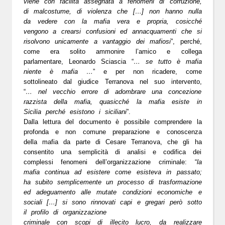
viene con facilità assegnata a fenomeni di corruzione,
di malcostume, di violenza che […] non hanno nulla
da vedere con la mafia vera e propria, cosicché
vengono a crearsi confusioni ed annacquamenti che si
risolvono unicamente a vantaggio dei mafiosi
”, perché,
come era solito ammonire l’amico e collega
parlamentare, Leonardo Sciascia “
… se tutto è mafia
niente è mafia …
” e per non ricadere, come
sottolineato dal giudice Terranova nel suo intervento,
“
… nel vecchio errore di adombrare una concezione
razzista della mafia, quasicché la mafia esiste in
Sicilia perché esistono i siciliani
”.
Dalla lettura del documento è possibile comprendere la
profonda e non comune preparazione e conoscenza
della mafia da parte di Cesare Terranova, che gli ha
consentito una semplicità di analisi e codifica dei
complessi fenomeni dell’organizzazione criminale: “
la
mafia continua ad esistere come esisteva in passato;
ha subito semplicemente un processo di trasformazione
ed adeguamento alle mutate condizioni economiche e
sociali […] si sono rinnovati capi e gregari però sotto
il profilo di organizzazione
criminale con scopi di illecito lucro, da realizzare