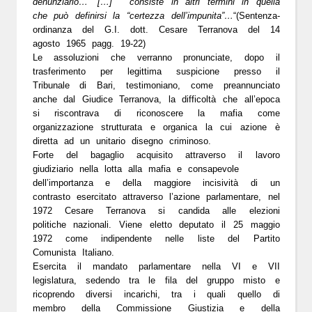
denunziarlo…” […] “consiste in altri termini in quella
che può definirsi la “certezza dell’impunita”…
“(Sentenza-
ordinanza del G.I. dott. Cesare Terranova del 14
agosto 1965 pagg. 19-22)
Le assoluzioni che verranno pronunciate, dopo il
trasferimento per legittima suspicione presso il
Tribunale di Bari, testimoniano, come preannunciato
anche dal Giudice Terranova, la difficoltà che all’epoca
si riscontrava di riconoscere la mafia come
organizzazione strutturata e organica la cui azione è
diretta ad un unitario disegno criminoso.
Forte del bagaglio acquisito attraverso il lavoro
giudiziario nella lotta alla mafia e consapevole
dell’importanza e della maggiore incisività di un
contrasto esercitato attraverso l’azione parlamentare, nel
1972 Cesare Terranova si candida alle elezioni
politiche nazionali. Viene eletto deputato il 25 maggio
1972 come indipendente nelle liste del Partito
Comunista Italiano.
Esercita il mandato parlamentare nella VI e VII
legislatura, sedendo tra le fila del gruppo misto e
ricoprendo diversi incarichi, tra i quali quello di
membro della Commissione Giustizia e della