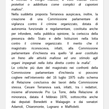
protettori o addirittura come complici di caporioni
mafiosi
”.
Nella suddetta proposta Terranova auspicava, inoltre, la
creazione di una Commissione parlamentare di
vigilanza contro il crimine organizzato, dotata di
autonomia funzionale e regolamentare, costituita anche
per infondere, nella pubblica opinione, la certezza della
presenza dello Stato e delle Istituzioni nella lotta
contro il crimine organizzato. Il merito che il
magistrato riconosceva, infatti, alla Commissione
parlamentare d’inchiesta era quello “
di aver costituito
un freno alle attività mafiose ed uno stimolo agli
organi impegnati nella lotta diretta contro la mafia
”.
Le critiche più dure del magistrato nei confronti della
Commissione parlamentare d’inchiesta si possono
cogliere nell’
intervento del 16 luglio 1975 sullo schema
di Relazione conclusiva
dei lavori della Commissione
stessa. Cesare Terranova sarà, infatti, tra i redattori,
insieme all’onorevole Pio La Torre, della
Relazione di
minoranza
, datata 4 febbraio 1976, sottoscritta anche
dai deputati Benedetti e Malagugin e dai senatori
Adamoli, Chiaromonte, Lugnano e Maffioletti.