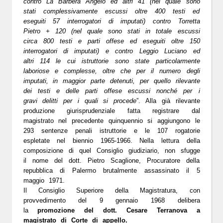
contro
La Barbera Angelo ed altri 41
(nel quale sono
stati complessivamente escussi oltre 400 testi ed
eseguiti 57 interrogatori di imputati) contro
Torretta
Pietro + 120
(nel quale sono stati in totale escussi
circa 800 testi e parti offese ed eseguiti oltre 150
interrogatori di imputati) e contro
Leggio Luciano ed
altri 114
le cui istruttorie sono state particolarmente
laboriose e complesse, oltre che per il numero degli
imputati, in maggior parte detenuti, per quello rilevante
dei testi e delle parti offese escussi nonché per i
gravi delitti per i quali si procede
”. Alla già rilevante
produzione giurisprudenziale fatta registrare dal
magistrato nel precedente quinquennio si aggiungono le
293 sentenze penali istruttorie e le 107 rogatorie
espletate nel biennio 1965-1966. Nella lettura della
composizione di quel Consiglio giudiziario, non sfugge
il nome del dott. Pietro Scaglione, Procuratore della
repubblica di Palermo brutalmente assassinato il 5
maggio 1971.
Il Consiglio Superiore della Magistratura, con
provvedimento del
9 gennaio 1968
delibera
la
promozione del dott. Cesare Terranova a
magistrato di Corte di appello.