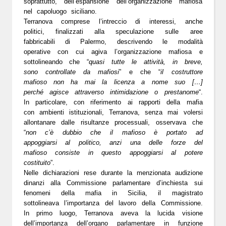
soprattutto, dell’espansione dell’organizzazione mafiosa
nel capoluogo siciliano.
Terranova comprese l’intreccio di interessi, anche
politici, finalizzati alla speculazione sulle aree
fabbricabili di Palermo, descrivendo le modalità
operative con cui agiva l’organizzazione mafiosa e
sottolineando che “
quasi tutte le attività, in breve,
sono controllate da mafiosi
” e che “
il costruttore
mafioso non ha mai la licenza a nome suo […]
perché agisce attraverso intimidazione o prestanome
“.
In particolare, con riferimento ai rapporti della mafia
con ambienti istituzionali, Terranova, senza mai volersi
allontanare dalle risultanze processuali, osservava che
“
non c’è dubbio che il mafioso è portato ad
appoggiarsi al politico, anzi una delle forze del
mafioso consiste in questo appoggiarsi al potere
costituito
”.
Nelle dichiarazioni rese durante la menzionata audizione
dinanzi alla Commissione parlamentare d’inchiesta sui
fenomeni della mafia in Sicilia, il magistrato
sottolineava l’importanza del lavoro della Commissione.
In primo luogo, Terranova aveva la lucida visione
dell’importanza dell’organo parlamentare in funzione