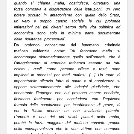
quando si chiama mafia, costituisce, oltretutto, una
forza corrosiva e disgregatrice delle istituzioni, un vero
potere occulto in antagonismo con quello dello Stato,
un vero e proprio cancro sociale, le cui profonde
infiltrazioni nei più diversi settori della vita pubblica ed
economica sono solo in minima parte documentate
dalle risultanze processuali
“.
Da profondo conoscitore del fenomeno criminale
mafioso evidenzia come: “
Al fenomeno mafia si
accompagna sistematicamente quello dell’omertà, che è
l’atteggiamento di ermetica reticenza assunto da tutti
coloro i quali, come persone offese o testi, sono
implicati in processi per reati mafiosi. […] Un muro di
impenetrabile silenzio fatto di paura o di connivenza si
oppone sistematicamente alle indagini giudiziarie, che
nonostante l’impegno con cui possono essere condotte,
finiscono fatalmente per concludersi con l’equivoca
formula della assoluzione per insufficienza di prove, di
cui la Sicilia detiene un non invidiabile primato.
L’omertà è uno dei più solidi pilastri della mafia,
perché la forza maggiore del mafioso consiste proprio
nella consapevolezza che le sue vittime non oseranno