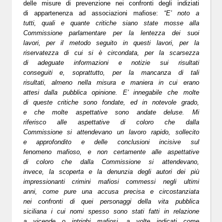
delle
misure di prevenzione nei confronti degli indiziati
di appartenenza ad associazioni mafiose
:
“E’ noto a
tutti, quali e quante critiche siano state mosse alla
Commissione parlamentare per la lentezza dei suoi
lavori, per il metodo seguito in questi lavori, per la
riservatezza di cui si è circondata, per la scarsezza
di adeguate informazioni e notizie sui risultati
conseguiti e, soprattutto, per la mancanza di tali
risultati, almeno nella misura e maniera in cui erano
attesi dalla pubblica opinione. E’ innegabile che molte
di queste critiche sono fondate, ed in notevole grado,
e che molte aspettative sono andate deluse. Mi
riferisco alle aspettative di coloro che dalla
Commissione si attendevano un lavoro rapido, sollecito
e approfondito e delle conclusioni incisive sul
fenomeno mafioso, e non certamente alle aspettative
di coloro che dalla Commissione si attendevano,
invece, la scoperta e la denunzia degli autori dei più
impressionanti crimini mafiosi commessi negli ultimi
anni, come pure una accusa precisa e circostanziata
nei confronti di quei personaggi della vita pubblica
siciliana i cui nomi spesso sono stati fatti in relazione
a vicende o intrighi mafiosi, a volte indicati come