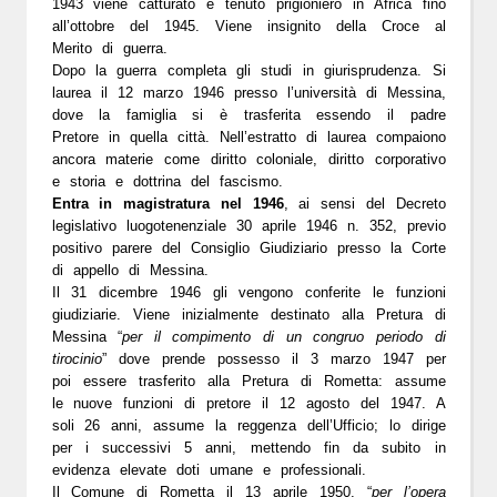
1943
viene catturato e tenuto prigioniero in Africa fino
all’ottobre del 1945. Viene insignito della
Croce al
Merito di guerra
.
Dopo la guerra completa gli studi in giurisprudenza. Si
laurea il 12 marzo 1946 presso l’università di Messina,
dove la famiglia si è trasferita essendo il padre
Pretore in quella città. Nell’
estratto di laurea
compaiono
ancora materie come diritto coloniale, diritto corporativo
e storia e dottrina del fascismo.
Entra in magistratura nel 1946
, ai sensi del Decreto
legislativo luogotenenziale 30 aprile 1946 n. 352, previo
positivo
parere del Consiglio Giudiziario presso la Corte
di appello di Messina
.
Il
31 dicembre 1946
gli vengono conferite le funzioni
giudiziarie. Viene inizialmente destinato alla Pretura di
Messina “
per il compimento di un congruo periodo di
tirocinio
” dove prende possesso il
3 marzo 1947
per
poi essere trasferito alla Pretura di Rometta: assume
le nuove funzioni di pretore il
12 agosto del 1947
. A
soli 26 anni, assume la reggenza dell’Ufficio; lo dirige
per i successivi 5 anni, mettendo fin da subito in
evidenza elevate doti umane e professionali.
Il Comune di Rometta il 13 aprile 1950, “
per l’opera