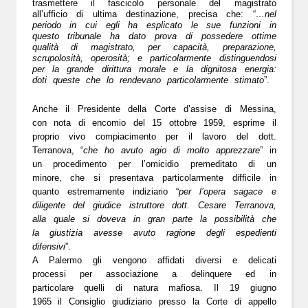
trasmettere il fascicolo personale del magistrato
all’ufficio di ultima destinazione, precisa che: “
…nel
periodo in cui egli ha esplicato le sue funzioni in
questo tribunale ha dato prova di possedere ottime
qualità di magistrato, per capacità, preparazione,
scrupolosità, operosità; e particolarmente distinguendosi
per la grande dirittura morale e la dignitosa energia:
doti queste che lo rendevano particolarmente stimato
”.
Anche il Presidente della Corte d’assise di Messina,
con
nota di encomio del 15 ottobre 1959
, esprime il
proprio vivo compiacimento per il lavoro del dott.
Terranova, “
che ho avuto agio di molto apprezzare
” in
un procedimento per l’omicidio premeditato di un
minore, che si presentava particolarmente difficile in
quanto estremamente indiziario “
per l’opera sagace e
diligente del giudice istruttore dott. Cesare Terranova,
alla quale si doveva in gran parte la possibilità che
la giustizia avesse avuto ragione degli espedienti
difensivi
”.
A Palermo gli vengono affidati diversi e delicati
processi per associazione a delinquere ed in
particolare quelli di natura mafiosa. Il
19 giugno
1965
il Consiglio giudiziario presso la Corte di appello