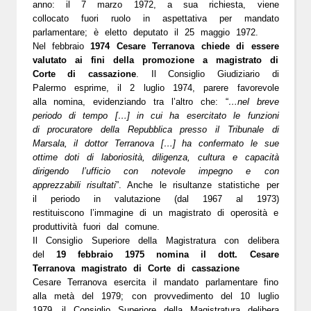
anno:
il 7 marzo 1972
, a sua
richiesta
, viene
collocato fuori ruolo in aspettativa per mandato
parlamentare;
è eletto deputato il 25 maggio 1972
.
Nel febbraio
1974 Cesare Terranova chiede di essere
valutato
ai fini della promozione a magistrato di
Corte di cassazione
. Il Consiglio Giudiziario di
Palermo esprime, il
2 luglio 1974
, parere favorevole
alla nomina, evidenziando tra l’altro che: “
…nel breve
periodo di tempo […] in cui ha esercitato le funzioni
di procuratore della Repubblica presso il Tribunale di
Marsala, il dottor Terranova […] ha confermato le sue
ottime doti di laboriosità, diligenza, cultura e capacità
dirigendo l’ufficio con notevole impegno e con
apprezzabili risultati
”. Anche le risultanze statistiche per
il periodo in valutazione (dal 1967 al 1973)
restituiscono l’immagine di un magistrato di operosità e
produttività fuori dal comune.
Il Consiglio Superiore della Magistratura con
delibera
del
19 febbraio 1975
nomina il dott. Cesare
Terranova magistrato di Corte di cassazione
Cesare Terranova esercita il mandato parlamentare fino
alla metà del 1979; con provvedimento del
10 luglio
1979
, il Consiglio Superiore della Magistratura delibera