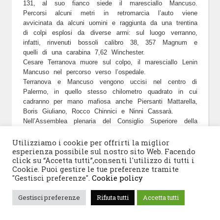
131, al suo fianco siede il maresciallo Mancuso.
Percorsi alcuni metri in retromarcia l’auto viene
avvicinata da alcuni uomini e raggiunta da una trentina
di colpi esplosi da diverse armi: sul luogo verranno,
infatti, rinvenuti bossoli calibro 38, 357 Magnum e
quelli di una carabina 7,62 Winchester.
Cesare Terranova muore sul colpo, il maresciallo Lenin
Mancuso nel percorso verso l’ospedale.
Terranova e Mancuso vengono uccisi nel centro di
Palermo, in quello stesso chilometro quadrato in cui
cadranno per mano mafiosa anche Piersanti Mattarella,
Boris Giuliano, Rocco Chinnici e Ninni Cassarà.
Nell’Assemblea plenaria del Consiglio Superiore della
Magistratura tenutasi il
26 settembre 1979
il
Vicepresidente Vittorio Bachelet, esprimendo “
dolore e
Utilizziamo i cookie per offrirti la miglior
sdegno
” per l’omicidio del magistrato condivide un
esperienza possibile sul nostro sito Web. Facendo
click su “Accetta tutti”,consenti l'utilizzo di tutti i
commosso
messaggio del Presidente Sandro Pertini
,
Cookie. Puoi gestire le tue preferenze tramite
scosso per la morte del “
caro amico e collega
” ed
"Gestisci preferenze".
Cookie policy
impossibilitato a partecipare ai lavori del plenum,
messaggio nel quale il Capo dello Stato sottolinea
Gestisci preferenze
Rifiuta tutti
Accetta tutti
come “V
i sarebbe motivo di scoramento di fronte a
questa aggressione incessante e sanguinosa – che ha
scelto come obiettivo primario i magistrati – se le