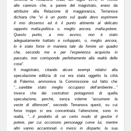
alle carenze che, a parere del magistrato, erano da
attribuire alla Relazione di maggioranza, Terranova
dichiara che “
vi è un punto sul quale devo esprimere
il mio dissenso ed è il punto attinente al delicato
rapporto mafia-politica o, meglio ancora, mafia-potere.
Questo punto, a mio avviso, non è stato
adeguatamente trattato e sviluppato, o, meglio ancora,
lo è stato forse in maniera tale da fornire un quadro
che, secondo me e per l’esperienza acquisita in
passato, non corrisponde perfettamente alla realtà delle
cose
”.
Il magistrato, citando alcuni esempi relativi alla
speculazione edilizia di cui era stata oggetto la città
di Palermo, ammoniva la Commissione sul fatto che
“
…sarebbe stato meglio occuparsi dell’ambiente…
”
invece che dei costruttori protagonisti di quella
speculazione, perché, senza volerne “
assumere la
veste di difensore
”, secondo Terranova questi, su cui
forse troppo si era concentrata l’attenzione, sono in
realtà, “
…il prodotto di un certo modo di gestire il
potere, per cui occorrono personaggi come lui, mentre
altri vanno accantonati o messi in disparte; la sua