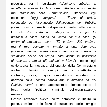
propulsiva per il legislatore (“
L’opinione pubblica si
aspetta – adesso lo dico come cittadino – non molto
ma moltissimo dalla Commissione
), ritenendo egli
necessarie “
leggi adeguate
” e “
Forze di polizia
potenziate ed incoraggiate dall’appoggio dei Pubblici
poteri
” quali strumenti indispensabili nella lotta contro
le mafie (“I
n sostanza il Magistrato si occupa dei
processi e basta, anche se, come nel mio caso, gli
capita di procedere contro 150 o forse 200 mafiosi;
ma il mio compito è limitato a quei determinati
processi, mentre l’opera della Commissione investe la
situazione anche nel tempo, data anche la possibilità
di proporre i rimedi più efficaci e idonei
”). Inoltre, egli
evidenziava la rilevanza dell’operato della Commissione
anche in termini di esempio per la collettività e
contrasto, quindi, a quei comportamenti omertosi che
derivano dalla “
scarsa fiducia che il cittadino ha nei
Pubblici poteri
” e che rappresentano ulteriore punto di
forza della “politica” criminale dell’organizzazione
mafiosa.
Cesare Terranova aveva inoltre compreso e intuito la
potenza militare e la forza di espansione delle famiglie