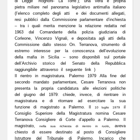
di Legge “Rognoni- La Torre”); una vera e propria
pietra miliare nel panorama legislativo antimafia italiano
(l’elenco completo degli atti e dei documenti allegati,
resi pubblici dalla Commissione parlamentare d’inchiesta
– tra i quali merita menzione la
relazione redatta nel
1963
dal Comandante della polizia giudiziaria di
Corleone, Vincenzo Vignali, e depositata agli atti della
Commissione dallo stesso On. Terranova, strumento di
estremo interesse per la conoscenza dell’evoluzione
della mafia in Sicilia – sono disponibili sul portale
dell’Archivio storico del Senato della Repubblica
raggiungibile attraverso il seguente
link
)
Il rientro in magistratura. Palermo 1979 Alla fine del
secondo mandato parlamentare, Cesare Terranova non
presenta la propria candidatura alle elezioni politiche
del giugno del 1979: chiede, invece, di rientrare in
magistratura e di ritornare ad esercitare la sua
funzione di magistrato a Palermo. Il
il
10 luglio 1979
Consiglio Superiore della Magistratura nomina Cesare
Terranova Consigliere di Corte d’appello a Palermo. Il
magistrato,
, aveva
nella sua richiesta di rientro in ruolo
chiesto di essere destinato al posto di Consigliere
Istruttore del Tribunale di Palermo. Incarico che