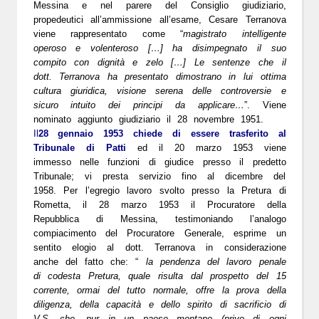
Messina
e nel parere del Consiglio giudiziario,
propedeutici all’ammissione all’esame, Cesare Terranova
viene rappresentato come “
magistrato intelligente
operoso e volenteroso […] ha disimpegnato il suo
compito con dignità e zelo […] Le sentenze che il
dott. Terranova ha presentato dimostrano in lui ottima
cultura giuridica, visione serena delle controversie e
sicuro intuito dei principi da applicare…
”. Viene
nominato aggiunto giudiziario il 28 novembre 1951.
Il
28 gennaio 1953
chiede di essere trasferito al
Tribunale di Patti
ed il
20 marzo 1953
viene
immesso nelle funzioni di giudice presso il predetto
Tribunale; vi presta servizio fino al dicembre del
1958.
Per l’egregio lavoro svolto presso la Pretura di
Rometta, il
28 marzo 1953
il Procuratore della
Repubblica di Messina, testimoniando l’analogo
compiacimento del Procuratore Generale, esprime un
sentito elogio al dott. Terranova in considerazione
anche del fatto che: “
la pendenza del lavoro penale
di codesta Pretura, quale risulta dal prospetto del 15
corrente, ormai del tutto normale, offre la prova della
diligenza, della capacità e dello spirito di sacrificio di
V.S. che, pur in un paese montano (privo di ogni