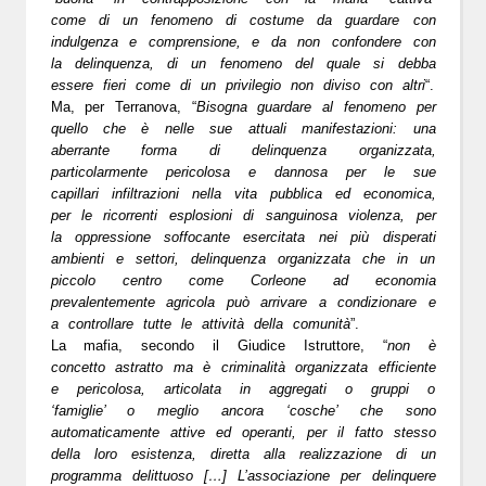
come di un fenomeno di costume da guardare con
indulgenza e comprensione, e da non confondere con
la delinquenza, di un fenomeno del quale si debba
essere fieri come di un privilegio non diviso con altri
“.
Ma, per Terranova, “
Bisogna guardare al fenomeno per
quello che è nelle sue attuali manifestazioni: una
aberrante forma di delinquenza organizzata,
particolarmente pericolosa e dannosa per le sue
capillari infiltrazioni nella vita pubblica ed economica,
per le ricorrenti esplosioni di sanguinosa violenza, per
la oppressione soffocante esercitata nei più disperati
ambienti e settori, delinquenza organizzata che in un
piccolo centro come Corleone ad economia
prevalentemente agricola può arrivare a condizionare e
a controllare tutte le attività della comunità
”.
La mafia, secondo il Giudice Istruttore, “
non è
concetto astratto ma è criminalità organizzata efficiente
e pericolosa, articolata in aggregati o gruppi o
‘famiglie’ o meglio ancora ‘cosche’ che sono
automaticamente attive ed operanti, per il fatto stesso
della loro esistenza, diretta alla realizzazione di un
programma delittuoso […] L’associazione per delinquere