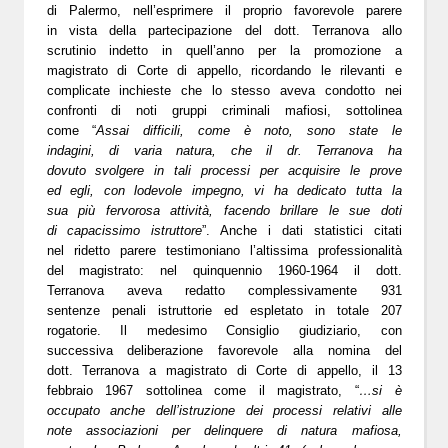
di Palermo, nell’esprimere il proprio favorevole parere
in vista della partecipazione del dott. Terranova allo
scrutinio indetto in quell’anno per la promozione a
magistrato di Corte di appello, ricordando le rilevanti e
complicate inchieste che lo stesso aveva condotto nei
confronti di noti gruppi criminali mafiosi, sottolinea
come “
Assai difficili, come è noto, sono state le
indagini, di varia natura, che il dr. Terranova ha
dovuto svolgere in tali processi per acquisire le prove
ed egli, con lodevole impegno, vi ha dedicato tutta la
sua più fervorosa attività, facendo brillare le sue doti
di capacissimo istruttore
”. Anche i dati statistici citati
nel ridetto parere testimoniano l’altissima professionalità
del magistrato: nel quinquennio 1960-1964 il dott.
Terranova aveva redatto complessivamente 931
sentenze penali istruttorie ed espletato in totale 207
rogatorie. Il medesimo Consiglio giudiziario, con
successiva deliberazione favorevole alla nomina del
dott. Terranova a magistrato di Corte di appello, il
13
febbraio 1967
sottolinea come il magistrato, “
…si è
occupato anche dell’istruzione dei processi relativi alle
note associazioni per delinquere di natura mafiosa,