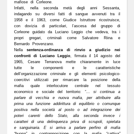
mafiose di Corleone.
Infatti, nella seconda metà degli anni Sessanta,
indagando su diversi fatti di sangue avvenuti tra il
1958 e il 1963, come Giudice Istruttore ricostruisce,
con dovizia di particolari, l’ascesa del gruppo di
Corleone guidato da Luciano Leggio che vedeva, tra i
propri gregari, criminali come Salvatore Riina e
Bernardo Provenzano.
Nella
sentenza-ordinanza di rinvio a giudizio nei
confronti di Luciano Leggio
, firmata il 14 agosto del
1965, Cesare Terranova mette chiaramente in luce
tutte le componenti e le caratteristiche
dell’organizzazione criminale e gli elementi psicologico-
coercitivi utilizzati per rimarcare la posizione della
mafia quale interlocutore centrale nel tessuto
economico e sociale del territorio: “
… si continua a
parlare di vecchia e nuova mafia, per attribuire alla
prima una funzione addirittura di equilibrio o comunque
positiva nella società al posto o ad integrazione dei
poteri carenti dello Stato, alla seconda invece i
caratteri di una delinquenza priva di scrupoli, spietata
e sanguinaria. E si arriva a parlare perfino di mafia
“buona” in contrapposizione con la mafia “cattiva”