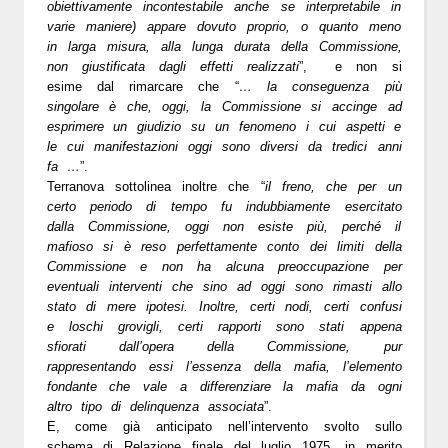
obiettivamente incontestabile anche se interpretabile in
varie maniere) appare dovuto proprio, o quanto meno
in larga misura, alla lunga durata della Commissione,
non giustificata dagli effetti realizzati
”, e non si
esime dal rimarcare che “
… la conseguenza più
singolare è che, oggi, la Commissione si accinge ad
esprimere un giudizio su un fenomeno i cui aspetti e
le cui manifestazioni oggi sono diversi da tredici anni
fa …
”.
Terranova sottolinea inoltre che “
il freno, che per un
certo periodo di tempo fu indubbiamente esercitato
dalla Commissione, oggi non esiste più, perché il
mafioso si è reso perfettamente conto dei limiti della
Commissione e non ha alcuna preoccupazione per
eventuali interventi che sino ad oggi sono rimasti allo
stato di mere ipotesi. Inoltre, certi nodi, certi confusi
e loschi grovigli, certi rapporti sono stati appena
sfiorati dall’opera della Commissione, pur
rappresentando essi l’essenza della mafia, l’elemento
fondante che vale a differenziare la mafia da ogni
altro tipo di delinquenza associata
”.
E, come già anticipato nell’intervento svolto sullo
schema di Relazione finale del luglio 1975, in merito