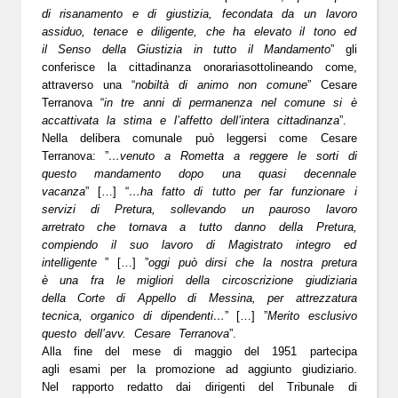
di risanamento e di giustizia, fecondata da un lavoro
assiduo, tenace e diligente, che ha elevato il tono ed
il Senso della Giustizia in tutto il Mandamento
” gli
conferisce la
cittadinanza onoraria
sottolineando come,
attraverso una “
nobiltà di animo non comune
” Cesare
Terranova “
in tre anni di permanenza nel comune si è
accattivata la stima e l’affetto dell’intera cittadinanza
”.
Nella delibera comunale può leggersi come Cesare
Terranova: ”
…venuto a Rometta a reggere le sorti di
questo mandamento dopo una quasi decennale
vacanza
” […] “
…ha fatto di tutto per far funzionare i
servizi di Pretura, sollevando un pauroso lavoro
arretrato che tornava a tutto danno della Pretura,
compiendo il suo lavoro di Magistrato integro ed
intelligente
” […] ”
oggi può dirsi che la nostra pretura
è una fra le migliori della circoscrizione giudiziaria
della Corte di Appello di Messina, per attrezzatura
tecnica, organico di dipendenti…
” […] ”
Merito esclusivo
questo dell’avv. Cesare Terranova
”.
Alla fine del mese di maggio del 1951 partecipa
agli
esami per la promozione ad aggiunto giudiziario
.
Nel rapporto redatto dai
dirigenti del Tribunale di