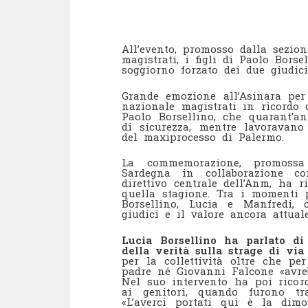
All’evento, promosso dalla sezion
magistrati, i figli di Paolo Bors
soggiorno forzato dei due giudici
Grande emozione all’Asinara per 
nazionale magistrati in ricordo 
Paolo Borsellino, che quarant’an
di sicurezza, mentre lavoravano 
del maxiprocesso di Palermo.
La commemorazione, promossa 
Sardegna in collaborazione c
direttivo centrale dell’Anm, ha 
quella stagione. Tra i momenti p
Borsellino, Lucia e Manfredi, 
giudici e il valore ancora attuale
Lucia Borsellino ha parlato di 
della verità sulla strage di via
per la collettività oltre che pe
padre né Giovanni Falcone «avreb
Nel suo intervento ha poi ricord
ai genitori, quando furono tra
«L’averci portati qui è la dim