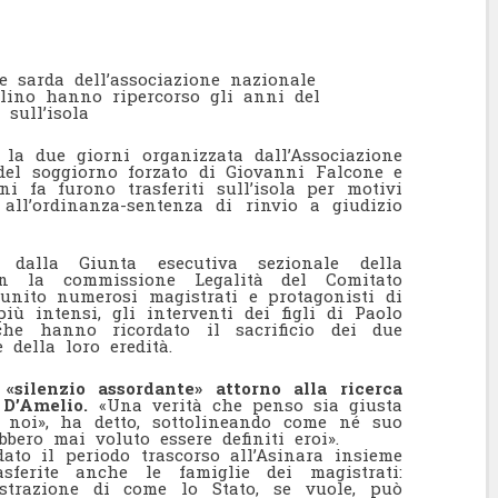
e sarda dell’associazione nazionale
ellino hanno ripercorso gli anni del
 sull’isola
la due giorni organizzata dall’Associazione
del soggiorno forzato di Giovanni Falcone e
ni fa furono trasferiti sull’isola per motivi
all’ordinanza-sentenza di rinvio a giudizio
dalla Giunta esecutiva sezionale della
on la commissione Legalità del Comitato
riunito numerosi magistrati e protagonisti di
iù intensi, gli interventi dei figli di Paolo
che hanno ricordato il sacrificio dei due
 della loro eredità.
«silenzio assordante» attorno alla ricerca
 D’Amelio.
«Una verità che penso sia giusta
r noi», ha detto, sottolineando come né suo
bero mai voluto essere definiti eroi».
ato il periodo trascorso all’Asinara insieme
sferite anche le famiglie dei magistrati:
ostrazione di come lo Stato, se vuole, può