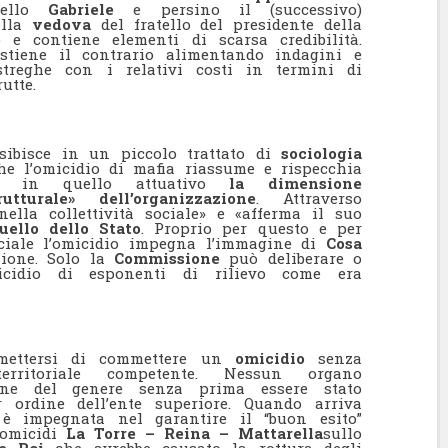
tello
Gabriele
e persino il (successivo)
ella
vedova
del fratello del presidente della
 e contiene elementi di scarsa credibilità.
tiene il contrario alimentando indagini e
streghe con i relativi costi in termini di
utte.
sibisce in un piccolo trattato di
sociologia
 l’omicidio di mafia riassume e rispecchia
 e in quello attuativo
la dimensione
tturale» dell’organizzazione
. Attraverso
nella collettività sociale» e «afferma il suo
uello dello Stato
. Proprio per questo e per
ciale l’omicidio impegna l’immagine di
Cosa
sione. Solo la
Commissione
può deliberare o
micidio di esponenti di rilievo come era
ettersi di commettere un
omicidio
senza
territoriale competente. Nessun organo
ione del genere senza prima essere stato
 ordine dell’ente superiore. Quando arriva
e è impegnata nel garantire il “buon esito”
e omicidi
La Torre – Reina – Mattarella
sullo
 e Pci
che avrebbe causato la rottura degli