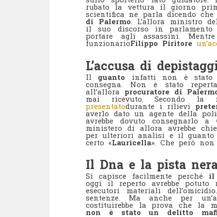
rubato la vettura il giorno prim
scientifica ne parla dicendo ch
di Palermo
. L’allora ministro de
il suo discorso in parlamento
portare agli assassini. Mentr
funzionario
Filippo Piritore
un’ac
L’accusa di depistagg
Il
guanto
infatti non è stat
consegna. Non è stato reperta
all’allora
procuratore di Palerm
mai ricevuto. Secondo la ri
presentato
durante i rilievi
pret
averlo dato un agente della poli
avrebbe dovuto consegnarlo a
ministero di allora avrebbe chie
per ulteriori analisi e il guanto
certo «
Lauricella
». Che però non 
Il Dna e la pista ner
Si capisce facilmente perché
il 
oggi il reperto avrebbe potuto 
esecutori materiali dell’omicid
sentenze. Ma anche per un’a
costituirebbe la prova che la m
non è stato un delitto mafi