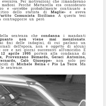
ra eversiva. Per motivazioni che rimandavano
 mafiosi. Perché Mattarella era considerato
oro e «avrebbe probabilmente continuato a
litico dello statista di
Maglie
» e aveva
Partito Comunista Siciliano
. A questa tesi
a contrapporre un però.
ella sentenza che
condanna
i mandanti
guanto
non viene mai menzionato
.
 ai fini delle indagini, di cui parlano un
rnali dell’epoca, non è oggetto di alcuni
ore e nei giorni successivi all’omicidio. E
l
12 aprile 1995
porterà alla condanna di
re, Provenzano Bemardo, Geraci Antonino,
ernardo, Calò Giuseppe
» non solo per
icidi di
Michele Reina
e
Pio La Torre
. Ma
le sentenze.