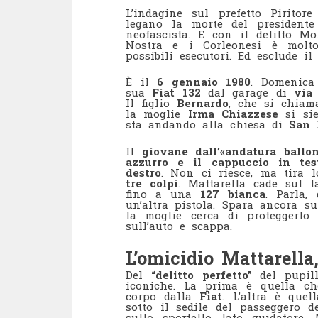
L’indagine sul prefetto Piritore
legano la morte del presidente
neofascista. E con il delitto 
Nostra e i Corleonesi è molt
possibili esecutori. Ed esclude i
È il
6 gennaio 1980
. Domenica
sua
Fiat 132
dal garage di
via
Il figlio
Bernardo
, che si chiam
la moglie
Irma Chiazzese
si sie
sta andando alla chiesa di
San 
Il
giovane dall’«andatura ballo
azzurro e il cappuccio in tes
destro
. Non ci riesce, ma tira 
tre colpi
. Mattarella cade sul l
fino a una
127 bianca
. Parla,
un’altra pistola. Spara ancora s
la moglie cerca di proteggerlo 
sull’auto e scappa.
L’omicidio Mattarella,
Del
“delitto perfetto”
del pupil
iconiche. La prima è quella ch
corpo dalla
Fiat
. L’altra è que
sotto il sedile del passeggero d
sullo sportello lato guidatore.