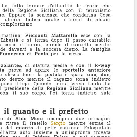
 ha fatto tornare d’attualità le teorie che
 della Regione Siciliana con il terrorismo
Moro. Eppure la sentenza che condanna Cosa
o chiara. Indica anche i nomi di alcuni
l complottismo
 mattina.
Piersanti Mattarella
esce con la
 Libertà
e si ferma dopo il passo carrabile.
a come il nonno, chiude il cancello mentre
de davanti e la suocera dietro. La famiglia
Francesco di Paola
per la messa.
nzolante»
, di statura media e con il
k-way
ta
prova ad aprire lo
sportello anteriore
lo stesso fuori la
pistola
e spara
uno, due,
ato destro mentre il ragazzo torna indietro
 quasi litiga. Quando torna verso l’auto ha
ul presidente della
Regione Siciliana
mentre
con il suo corpo. Poi torna indietro, sale
 il guanto e il prefetto
lo di
Aldo Moro
rimangono due immagini
e ritrae il fratello
Sergio
mentre estrae il
lla del
guanto
di pelle marrone. Fotografato
ell’altra auto insieme a un’impronta trovata
 Non era di
Isidoro Fulvo
, a cui avevano