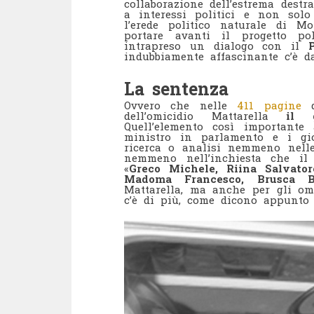
collaborazione dell’estrema dest
a interessi politici e non solo
l’erede politico naturale di M
portare avanti il progetto po
intrapreso un dialogo con il
indubbiamente affascinante c’è d
La sentenza
Ovvero che nelle
411 pagine
d
dell’omicidio Mattarella
il 
Quell’elemento così importante
ministro in parlamento e i gio
ricerca o analisi nemmeno nelle 
nemmeno nell’inchiesta che i
«
Greco Michele, Riina Salvato
Madoma Francesco, Brusca B
Mattarella, ma anche per gli om
c’è di più, come dicono appunto 