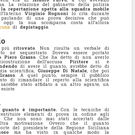
a. La relazione del gabinetto della polizia
e
la repertazione spetta alla squadra mobile
ll’Interno
Virginio Rognoni
lo cita durante
 parlando di una prova decisiva che può
e oggi la sua scomparsa costa all’allora
cusa
di
depistaggio
.
io
o più
ritrovato
. Non risulta un verbale di
to né sequestrato. Doveva essere portato
o Piero Grasso
. Che ha detto di non averlo
costruzione dell’accusa
Piritore
si è
endendo
di avere il guanto, avrebbe detto di
zia scientifica,
Giuseppe Di Natale
, che poi
Grasso
. A quel punto, sempre il pubblico
sto di rimandare il reperto alla scientifica
 sarebbe stato affidato a un altro agente, un
esiste.
a
guanto è importante.
Con le tecniche di
restituire elementi di prova in ordine agli
io. Che non sono mai stati accertati dalle
ltra motivazione. Ovvero che il guanto
orte del presidente della Regione Siciliana
oso
ma ha visto in qualche modo la