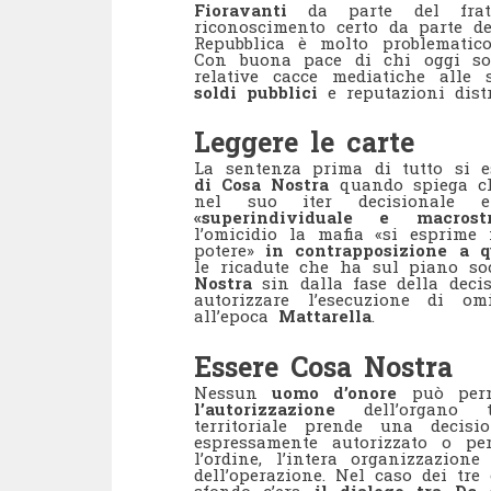
Fioravanti
da parte del fra
riconoscimento certo da parte d
Repubblica è molto problematico
Con buona pace di chi oggi sos
relative cacce mediatiche alle 
soldi pubblici
e reputazioni distr
Leggere le carte
La sentenza prima di tutto si e
di Cosa Nostra
quando spiega che
nel suo iter decisionale
«superindividuale e macrostru
l’omicidio la mafia «si esprime 
potere»
in contrapposizione a q
le ricadute che ha sul piano so
Nostra
sin dalla fase della deci
autorizzare l’esecuzione di o
all’epoca
Mattarella
.
Essere Cosa Nostra
Nessun
uomo d’onore
può perm
l’autorizzazione
dell’organo 
territoriale prende una decis
espressamente autorizzato o per
l’ordine, l’intera organizzazion
dell’operazione. Nel caso dei tr
sfondo c’era
il dialogo tra Dc