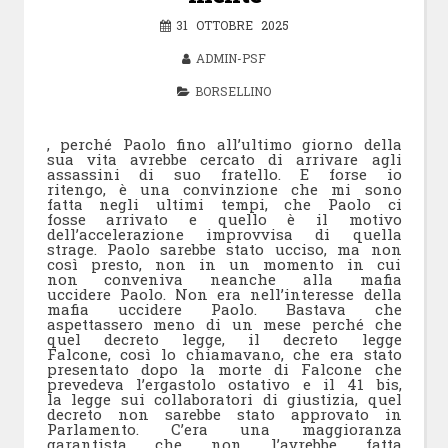
31 OTTOBRE 2025
ADMIN-PSF
BORSELLINO
, perché Paolo fino all’ultimo giorno della
sua vita avrebbe cercato di arrivare agli
assassini di suo fratello. E forse io
ritengo, è una convinzione che mi sono
fatta negli ultimi tempi, che Paolo ci
fosse arrivato e quello è il motivo
dell’accelerazione improvvisa di quella
strage. Paolo sarebbe stato ucciso, ma non
così presto, non in un momento in cui
non conveniva neanche alla mafia
uccidere Paolo. Non era nell’interesse della
mafia uccidere Paolo. Bastava che
aspettassero meno di un mese perché che
quel decreto legge, il decreto legge
Falcone, così lo chiamavano, che era stato
presentato dopo la morte di Falcone che
prevedeva l’ergastolo ostativo e il 41 bis,
la legge sui collaboratori di giustizia, quel
decreto non sarebbe stato approvato in
Parlamento. C’era una maggioranza
garantista che non l’avrebbe fatta