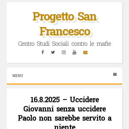
Vai
al
Progetto San
contenuto
Francesco
Centro Studi Sociali contro le mafie
Facebook
Twitter
Instagram
YouTube
Email
MENU
16.8.2025 – Uccidere
Giovanni senza uccidere
Paolo non sarebbe servito a
niente