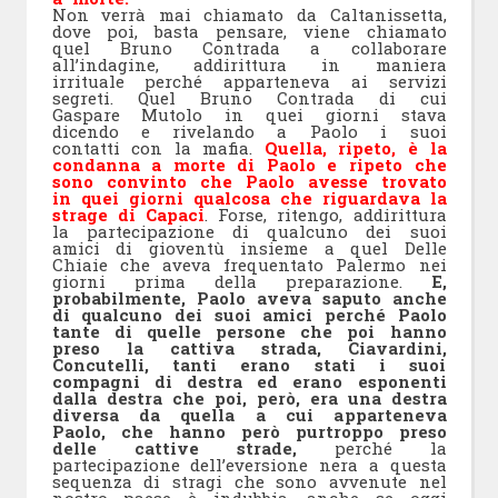
Non verrà mai chiamato da Caltanissetta,
dove poi, basta pensare, viene chiamato
quel Bruno Contrada a collaborare
all’indagine, addirittura in maniera
irrituale perché apparteneva ai servizi
segreti. Quel Bruno Contrada di cui
Gaspare Mutolo in quei giorni stava
dicendo e rivelando a Paolo i suoi
contatti con la mafia.
Quella, ripeto, è la
condanna a morte di Paolo e ripeto che
sono convinto che Paolo avesse trovato
in quei giorni qualcosa che riguardava la
strage di Capaci
. Forse, ritengo, addirittura
la partecipazione di qualcuno dei suoi
amici di gioventù insieme a quel Delle
Chiaie che aveva frequentato Palermo nei
giorni prima della preparazione.
E,
probabilmente, Paolo aveva saputo anche
di qualcuno dei suoi amici perché Paolo
tante di quelle persone che poi hanno
preso la cattiva strada, Ciavardini,
Concutelli, tanti erano stati i suoi
compagni di destra ed erano esponenti
dalla destra che poi, però, era una destra
diversa da quella a cui apparteneva
Paolo, che hanno però purtroppo preso
delle cattive strade,
perché la
partecipazione dell’eversione nera a questa
sequenza di stragi che sono avvenute nel