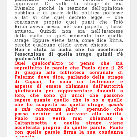
approvare. Ci volle la strage di via
D’Amelio perché la reazione dell’opinione
pubblica e di parte della politica portasse
a far sì che quel decreto legge – che
conteneva proprio quei punti che Totò
Riina aveva messo nel suo papello -, fosse
attuato… Quindi non era nell’interesse
della mafia in quel momento fare quella
strage. Eppure viene fatta, come dice Riina,
perché qualcuno glielo aveva chiesto.
Non è stata la mafia che ha accelerato
l’esecuzione di quella strage, quindi c’è
qualcos’altro.
Quel qualcos’altro io penso che sia
soprattutto le parole che Paolo dice il 25
di giugno alla biblioteca comunale di
Palermo dove dice, parlando della strage
di Capaci, ‘Io sono un testimone e
aspetto di essere chiamato dall’autorità
giudiziaria per rappresentare davanti a
loro, che sono gli unici che possono
sapere quanto quello che io so e quello
che ho scoperto su quella strage,
quanto
a mia conoscenza (ndr)
sperando che
possa servire ad arrivare alla verità.
Paolo non verrà mai chiamato a
Caltanissetta e quella strage viene
accelerata proprio da quelle parole. Paolo
con quelle parole firma la sua condanna
a morte.