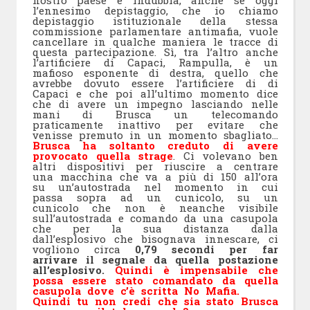
nostro paese è indubbia, anche se oggi
l’ennesimo depistaggio, che io chiamo
depistaggio istituzionale della stessa
commissione parlamentare antimafia, vuole
cancellare in qualche maniera le tracce di
questa partecipazione. Sì, tra l’altro anche
l’artificiere di Capaci, Rampulla, è un
mafioso esponente di destra, quello che
avrebbe dovuto essere l’artificiere di di
Capaci e che poi all’ultimo momento dice
che di avere un impegno lasciando nelle
mani di Brusca un telecomando
praticamente inattivo per evitare che
venisse premuto in un momento sbagliato…
Brusca ha soltanto creduto di avere
provocato quella strage
. Ci volevano ben
altri dispositivi per riuscire a centrare
una macchina che va a più di 150 all’ora
su un’autostrada nel momento in cui
passa sopra ad un cunicolo, su un
cunicolo che non è neanche visibile
sull’autostrada e comando da una casupola
che per la sua distanza dalla
dall’esplosivo che bisognava innescare, ci
vogliono circa
0,79 secondi per far
arrivare il segnale da quella postazione
all’esplosivo.
Quindi è impensabile che
possa essere stato comandato da quella
casupola dove c’è scritta No Mafia.
Quindi tu non credi che sia stato Brusca