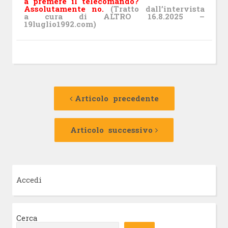
a premere il telecomando?
Assolutamente no.
(Tratto dall’intervista
a cura di ALTRO 16.8.2025 –
19luglio1992.com)
Navigazione
Articolo
precedente:
Articolo precedente
articolo
Articolo
successivo:
Articolo successivo
Accedi
Cerca