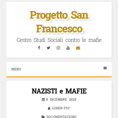
Vai
al
Progetto San
contenuto
Francesco
Centro Studi Sociali contro le mafie
Facebook
Twitter
Instagram
YouTube
Email
MENU
NAZISTI e MAFIE
8 DICEMBRE 2025
ADMIN-PSF
DOCUMENTAZIONE