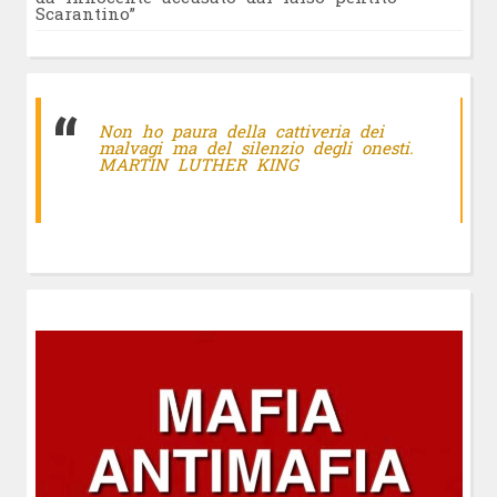
Scarantino”
Non ho paura della cattiveria dei
malvagi ma del silenzio degli onesti.
MARTIN LUTHER KING