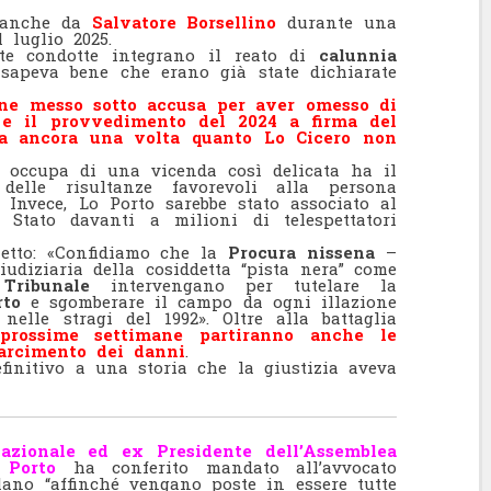
e anche da
Salvatore Borsellino
durante una
 luglio 2025.
ste condotte integrano il reato di
calunnia
sapeva bene che erano già state dichiarate
ene messo sotto accusa per aver omesso di
9 e il provvedimento del 2024 a firma del
va ancora una volta quanto Lo Cicero non
i occupa di una vicenda così delicata ha il
elle risultanze favorevoli alla persona
. Invece, Lo Porto sarebbe stato associato al
 Stato davanti a milioni di telespettatori
tto: «Confidiamo che la
Procura nissena
–
iudiziaria della cosiddetta “pista nera” come
l
Tribunale
intervengano per tutelare la
rto
e sgomberare il campo da ogni illazione
nelle stragi del 1992». Oltre alla battaglia
 prossime settimane partiranno anche le
sarcimento dei danni
.
efinitivo a una storia che la giustizia aveva
azionale ed ex Presidente dell’Assemblea
 Porto
ha conferito mandato all’avvocato
ano “affinché vengano poste in essere tutte