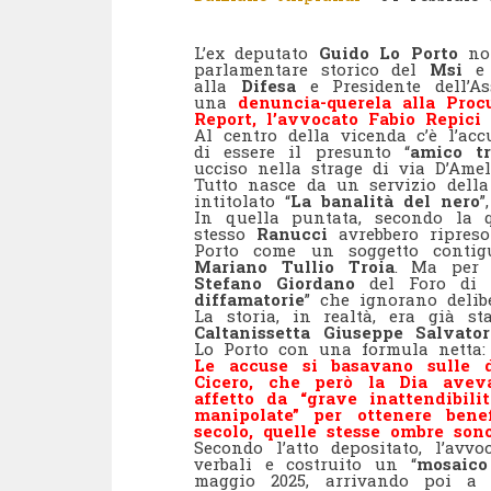
L’ex deputato
Guido Lo Porto
non
parlamentare storico del
Msi
e
alla
Difesa
e Presidente dell’As
una
denuncia-querela alla Proc
Report, l’avvocato Fabio Repici 
Al centro della vicenda c’è l’acc
di essere il presunto “
amico tr
ucciso nella strage di via D’Amel
Tutto nasce da un servizio dell
intitolato “
La banalità del nero
”
In quella puntata, secondo la q
stesso
Ranucci
avrebbero ripreso
Porto come un soggetto cont
Mariano Tullio Troia
. Ma per i
Stefano Giordano
del Foro di M
diffamatorie
” che ignorano delibe
La storia, in realtà, era già s
Caltanissetta Giuseppe Salvat
Lo Porto con una formula netta:
Le accuse si basavano sulle d
Cicero, che però la Dia avev
affetto da “grave inattendibili
manipolate” per ottenere bene
secolo, quelle stesse ombre son
Secondo l’atto depositato, l’avv
verbali e costruito un “
mosaico
maggio 2025, arrivando poi a