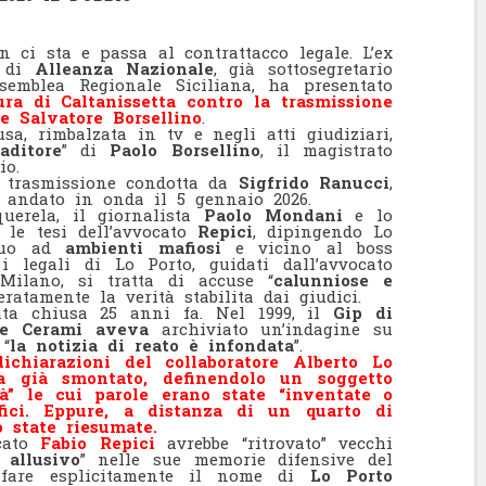
 ci sta e passa al contrattacco legale. L’ex
 di
Alleanza Nazionale
, già sottosegretario
semblea Regionale Siciliana, ha presentato
ura di Caltanissetta contro la trasmissione
e Salvatore Borsellino
.
usa, rimbalzata in tv e negli atti giudiziari,
aditore
” di
Paolo Borsellino
, il magistrato
io.
a trasmissione condotta da
Sigfrido Ranucci
,
, andato in onda il 5 gennaio 2026.
uerela, il giornalista
Paolo Mondani
e lo
 le tesi dell’avvocato
Repici
, dipingendo Lo
iguo ad
ambienti mafiosi
e vicino al boss
 legali di Lo Porto, guidati dall’avvocato
ilano, si tratta di accuse “
calunniose e
ratamente la verità stabilita dai giudici.
tata chiusa 25 anni fa. Nel 1999, il
Gip di
ore Cerami aveva
archiviato un’indagine su
 “
la notizia di reato è infondata
”.
ichiarazioni del collaboratore Alberto Lo
a già smontato, definendolo un soggetto
tà” le cui parole erano state “inventate o
fici. Eppure, a distanza di un quarto di
o state riesumate.
ocato
Fabio Repici
avrebbe “ritrovato” vecchi
 allusivo
” nelle sue memorie difensive del
 fare esplicitamente il nome di
Lo Porto