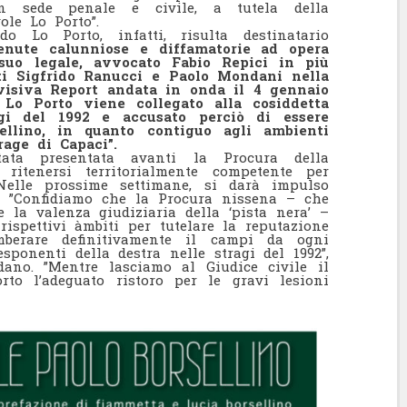
in sede penale e civile, a tutela della
le Lo Porto”.
o Lo Porto, infatti, risulta destinatario
itenute calunniose e diffamatorie ad opera
 suo legale, avvocato Fabio Repici in più
sti Sigfrido Ranucci e Paolo Mondani nella
evisiva Report andata in onda il 4 gennaio
i Lo Porto viene collegato alla cosiddetta
ragi del 1992 e accusato perciò di essere
sellino, in quanto contiguo agli ambienti
rage di Capaci”.
ata presentata avanti la Procura della
 ritenersi territorialmente competente per
 Nelle prossime settimane, si darà impulso
e. ”Confidiamo che la Procura nissena – che
 la valenza giudiziaria della ‘pista nera’ –
rispettivi àmbiti per tutelare la reputazione
mberare definitivamente il campi da ogni
sponenti della destra nelle stragi del 1992”,
dano. ”Mentre lasciamo al Giudice civile il
to l’adeguato ristoro per le gravi lesioni