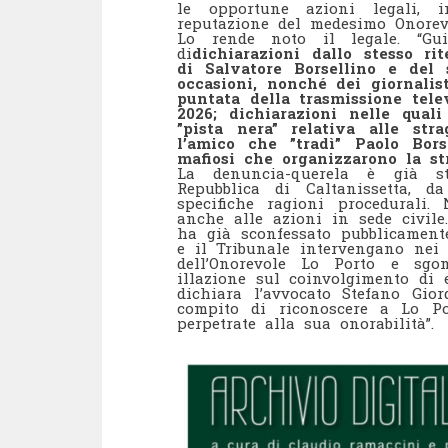
le opportune azioni legali, 
reputazione del medesimo Onorevo
Lo rende noto il legale. “Guid
di
dichiarazioni dallo stesso r
di Salvatore Borsellino e del
occasioni, nonché dei giornali
puntata della trasmissione tel
2026; dichiarazioni nelle qual
”pista nera” relativa alle st
l’amico che ”tradì” Paolo Bor
mafiosi che organizzarono la st
La denuncia-querela è già st
Repubblica di Caltanissetta, da
specifiche ragioni procedurali.
anche alle azioni in sede civil
ha già sconfessato pubblicamente
e il Tribunale intervengano nei 
dell’Onorevole Lo Porto e sgo
illazione sul coinvolgimento di e
dichiara l’avvocato Stefano Gior
compito di riconoscere a Lo Por
perpetrate alla sua onorabilità”.