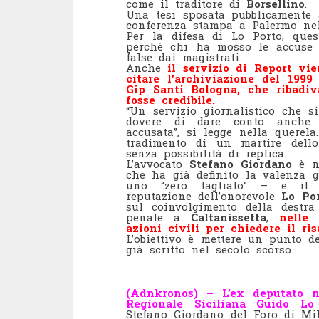
come il traditore di
Borsellino
.
Una tesi sposata pubblicament
conferenza stampa a Palermo nel
Per la difesa di Lo Porto, que
perché chi ha mosso le accuse 
false dai magistrati.
Anche
il servizio di Report vi
citare l’archiviazione del 199
Gip Santi Bologna, che ribadi
fosse credibile.
“Un servizio giornalistico che s
dovere di dare conto anche d
accusata”, si legge nella querela
tradimento di un martire dello
senza possibilità di replica.
L’avvocato
Stefano Giordano
è ne
che ha già definito la valenza g
uno “zero tagliato” – e i
reputazione dell’onorevole
Lo Po
sul coinvolgimento della destra 
penale a
Caltanissetta
,
nelle
azioni civili per chiedere il ri
L’obiettivo è mettere un punto d
già scritto nel secolo scorso.
(Adnkronos) – L’ex deputato n
Regionale Siciliana Guido Lo
Stefano Giordano del Foro di Mil