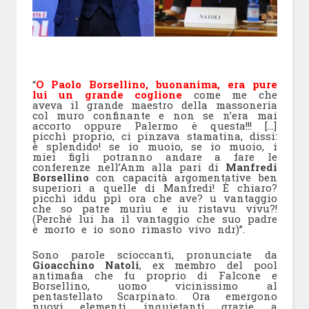
“
O Paolo Borsellino, buonanima, era pure
lui un grande coglione
come me che
aveva il grande maestro della massoneria
col muro confinante e non se n’era mai
accorto oppure Palermo è questa!!! […]
picchì proprio, ci pinzava stamatina, dissi:
è splendido! se io muoio, se io muoio, i
miei figli potranno andare a fare le
conferenze nell’Anm alla pari di
Manfredi
Borsellino
con capacità argomentative ben
superiori a quelle di Manfredi! È chiaro?
picchì iddu ppì ora che ave? u vantaggio
che so patre murìu e iu ristavu vivu?!
(Perché lui ha il vantaggio che suo padre
è morto e io sono rimasto vivo ndr)”.
Sono parole scioccanti, pronunciate da
Gioacchino Natoli
, ex membro del pool
antimafia che fu proprio di Falcone e
Borsellino, uomo vicinissimo al
pentastellato Scarpinato. Ora emergono
nuovi elementi inquietanti grazie a