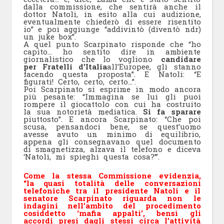
dalla commissione, che sentirà anche il
dottor Natoli, in esito alla cui audizione,
eventualmente chiederò di essere risentito
io” e poi aggiunge “addivintò (diventò ndr)
un juke box”.
A quel punto Scarpinato risponde che “ho
capito… ho sentito dire in ambiente
giornalistico che lo vogliono
candidare
per Fratelli d’Italia
all’Europee, gli stanno
facendo questa proposta”. E Natoli: “E
figurati! Certo, certo, certo…”.
Poi Scarpinato si esprime in modo ancora
più pesante: “Immagina se lui gli puoi
rompere il giocattolo con cui ha costruito
la sua notorietà mediatica.
Si fa sparare
piuttosto”. E ancora Scarpinato: “Che poi
scusa, pensandoci bene, se quest’uomo
avesse avuto un minimo di equilibrio,
appena gli consegnavano quel documento
di smagnetizza, alzava il telefono e diceva
‘Natoli, mi spieghi questa cosa?’”.
Come la stessa Commissione evidenzia,
“la quasi totalità delle conversazioni
telefoniche tra il presidente Natoli e il
senatore Scarpinato riguarda non le
indagini nell’ambito del procedimento
cosiddetto ‘mafia appalti’, bensì gli
accordi presi dagli stessi circa l’attività