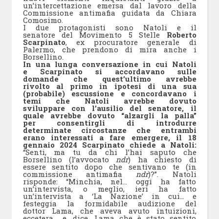
un’intercettazione emersa dal lavoro della
Commissione antimafia guidata da Chiara
Comosimo.
I due protagonisti sono Natoli e il
senatore del Movimento 5 Stelle
Roberto
Scarpinato
, ex procuratore generale di
Palermo, che prendono di mira anche i
Borsellino.
In una lunga conversazione in cui Natoli
e Scarpinato si accordavano sulle
domande che quest’ultimo avrebbe
rivolto al primo in ipotesi di una sua
(probabile) escussione e concordavano i
temi che Natoli avrebbe dovuto
sviluppare con l’ausilio del senatore, il
quale avrebbe dovuto “alzargli la palla”
per consentirgli di introdurre
determinate circostanze che entrambi
erano interessati a fare emergere, il 18
gennaio 2024 Scarpinato chiede a Natoli:
“Senti, ma tu da chi l’hai saputo che
Borsellino (l’avvocato
ndr
) ha chiesto di
essere sentito dopo che sentivano te (in
commissione antimafia
ndr
)?”. Natoli
risponde: “Minchia, nel… oggi ha fatto
un’intervista, o meglio, ieri ha fatto
un’intervista a ‘La Nazione’ in cui… e
festeggia la formidabile audizione del
dottor Lama, che aveva avuto intuizioni,
eccetera… e, dice, Lama che è stato sentito