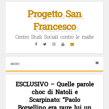
Vai
al
Progetto San
contenuto
Francesco
Centro Studi Sociali contro le mafie
Facebook
Twitter
Instagram
YouTube
Email
MENU
ESCLUSIVO – Quelle parole
choc di Natoli e
Scarpinato: “Paolo
Borsellino era pure lui un