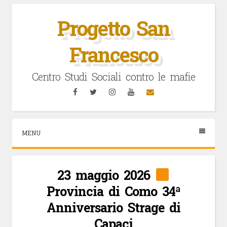
Vai
al
Progetto San
contenuto
Francesco
Centro Studi Sociali contro le mafie
Facebook
Twitter
Instagram
YouTube
Email
MENU
23 maggio 2026
Provincia di Como 34ª
Anniversario Strage di
Capaci