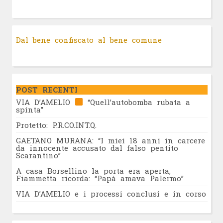
Dal bene confiscato al bene comune
POST RECENTI
VIA D’AMELIO
“Quell’autobomba rubata a
spinta”
Protetto: P.R.CO.INT.Q.
GAETANO MURANA: “I miei 18 anni in carcere
da innocente accusato dal falso pentito
Scarantino”
A casa Borsellino la porta era aperta,
Fiammetta ricorda: “Papà amava Palermo”
VIA D’AMELIO e i processi conclusi e in corso