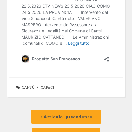
CANTÙ
/
CAPACI
Navigazione
Articolo
precedente:
Articolo precedente
articolo
Articolo