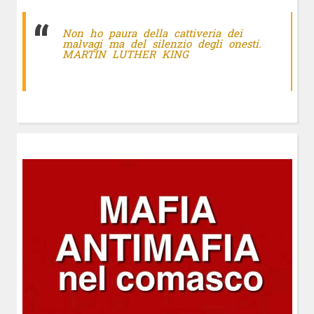
Non ho paura della cattiveria dei
malvagi ma del silenzio degli onesti.
MARTIN LUTHER KING