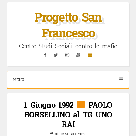
Vai
al
Progetto San
contenuto
Francesco
Centro Studi Sociali contro le mafie
Facebook
Twitter
Instagram
YouTube
Email
MENU
1 Giugno 1992
PAOLO
BORSELLINO al TG UNO
RAI
31 MAGGIO 2026