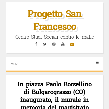
Vai
al
Progetto San
contenuto
Francesco
Centro Studi Sociali contro le mafie
Facebook
Twitter
Instagram
YouTube
Email
MENU
In piazza Paolo Borsellino
di Bulgarograsso (CO)
inaugurato, il murale in
memoria del magistrato