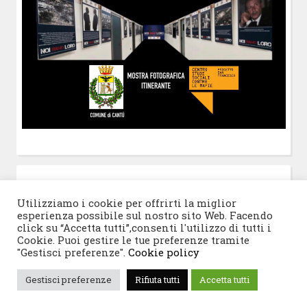
POST-IT
di Claudio Ramaccini
Utilizziamo i cookie per offrirti la miglior
esperienza possibile sul nostro sito Web. Facendo
click su “Accetta tutti”,consenti l'utilizzo di tutti i
Cookie. Puoi gestire le tue preferenze tramite
"Gestisci preferenze".
Cookie policy
© 2026 Progetto San Francesco
|
Tema WordPress:
Gestisci preferenze
Rifiuta tutti
Accetta tutti
Blogghiamo
di CrestaProject.