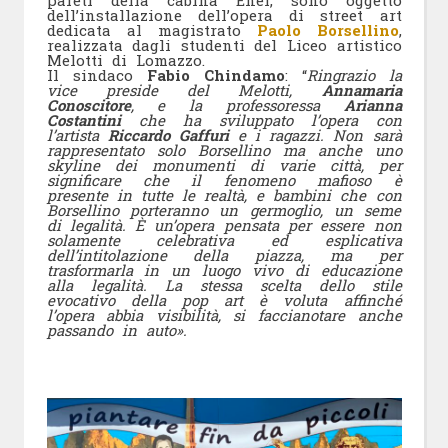
pareti della cabina Enel, sono oggetto
dell’installazione dell’opera di street art
dedicata al magistrato
Paolo Borsellino
,
realizzata dagli studenti del Liceo artistico
Melotti di Lomazzo.
Il sindaco
Fabio Chindamo
: “
Ringrazio la
vice preside del Melotti,
Annamaria
Conoscitore
, e la professoressa
Arianna
Costantini
che ha sviluppato l’opera con
l’artista
Riccardo Gaffuri
e i ragazzi.
Non sarà
rappresentato solo Borsellino ma anche uno
skyline dei monumenti di varie città, per
significare che il fenomeno mafioso è
presente in tutte le realtà, e bambini che con
Borsellino porteranno un germoglio, un seme
di legalità. È un’opera pensata per essere non
solamente celebrativa ed esplicativa
dell’intitolazione della piazza, ma per
trasformarla in un luogo vivo di educazione
alla legalità. La stessa scelta dello stile
evocativo della pop art è voluta affinché
l’opera abbia visibilità, si faccianotare anche
passando in auto».