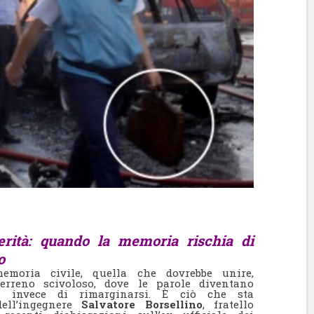
rità: quando la memoria rischia di
o
oria civile, quella che dovrebbe unire,
erreno scivoloso, dove le parole diventano
o invece di rimarginarsi. È ciò che sta
dell’ingegnere
Salvatore Borsellino
, fratello