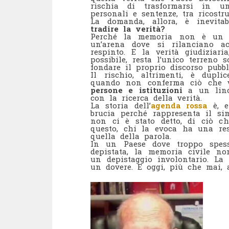
rischia di trasformarsi in un
personali e sentenze, tra ricostru
La domanda, allora, è inevita
tradire la verità?
Perché la memoria non è un t
un’arena dove si rilanciano a
respinto. E la verità giudiziar
possibile, resta l’unico terreno
fondare il proprio discorso pubbl
Il rischio, altrimenti, è dupl
quando non conferma ciò che vo
persone e istituzioni
a un linc
con la ricerca della verità.
La storia dell’
agenda rossa
è, e
brucia perché rappresenta il s
non ci è stato detto, di ciò 
questo, chi la evoca ha una res
quella della parola.
In un Paese dove troppo spess
depistata, la memoria civile no
un depistaggio involontario. La
un dovere. E oggi, più che mai