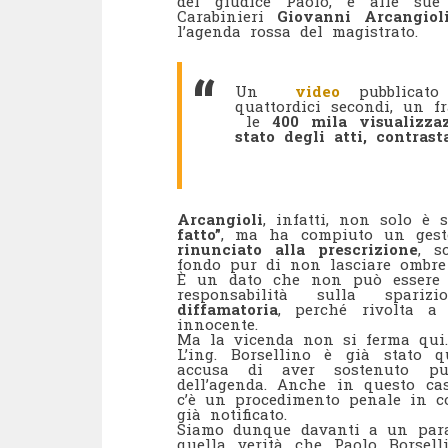
del giudice Paolo, e alle sue r
Carabinieri
Giovanni Arcangiol
l’agenda rossa del magistrato.
Un
video
pubblicato
quattordici secondi, un 
le
400 mila visualizza
stato degli atti, contrast
Arcangioli
, infatti, non solo è 
fatto”
, ma ha compiuto un gesto
rinunciato alla prescrizione
, s
fondo pur di non lasciare ombre 
È un dato che non può essere i
responsabilità sulla spari
diffamatoria
, perché rivolta a
innocente.
Ma la vicenda non si ferma qui.
L’ing. Borsellino è già stato 
accusa di aver sostenuto pu
dell’agenda. Anche in questo cas
c’è un procedimento penale in c
già notificato.
Siamo dunque davanti a un parad
quella verità che Paolo Borsell