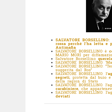
SALVATORE BORSELLINO: Mo
rossa perché l’ha letta e 
Antimafia
SALVATORE BORSELLINO è
c
MARIO MORI per diffamazio
Salvatore Borsellino
querel
SALVATORE BORSELLINO: ‘Mar
SALVATORE BORSELLINO: ”Tes
suggerita dal Ros”
SALVATORE BORSELLINO: l’
a
segreti
, protetta dal buio e
della ragion di Stato
SALVATORE BORSELLINO. l’a
carabiniere
, che appartenev
SALVATORE BORSELLINO: l’a
deviati