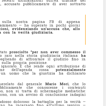
ecenti dichiarazioni sull’ex ufficiale dei
i
, accusato pubblicamente di aver sottratto
 sulla nostra pagina FB di appena
frammento — ha superato in pochi giorni
zioni, evidenziando un’accusa che, allo
a con la verità giudiziaria.
stato
prosciolto “per non aver commesso il
 raro nella storia giudiziaria italiana:
ha
cegliendo di affrontare il giudizio fino in
sulla propria posizione.
gnorato. E che rende ogni attribuzione di
zione dell’agenda rossa
potenzialmente
 un uomo che la giustizia ha dichiarato
querelato dal generale
Mario Mori
, che lo
bblicamente che conoscesse i contenuti
o, non si tratta di schermaglie mediatiche:
orso, con un avviso di conclusione indagini
osso doloroso: la battaglia per la verità —
ino ha incarnato fino all’ultimo respiro —