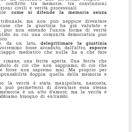
 conflitto tra memorie, tra convinzioni
zioni civili e verità processuali.
bile:
come si difende la memoria senza
ribunale, ma non può neppure diventare
ccuse che la giustizia ha già valutato e
ia, pur non essendo l’unica forma di verità
 solido su cui una comunità democratica può
ico.
ice: da un lato,
delegittimare la giustizia
rremmo fosse accaduto; dall’altro,
esporre
iaggio mediatico che nulla ha a che fare
 rimane, una ferita aperta. Una ferita che
imbolo di ciò che non sappiamo, di ciò che
che forse non sapremo mai. Ma proprio per
ponsabilità doppia: quella della memoria e
o la verità è stata manipolata, nascosta,
n può permettersi di diventare essa stessa
 memoria è un atto d’amore, ma la verità è
, abbiamo bisogno di entrambi.