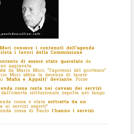
ri conosce i contenuti dell’agenda
pilota i lavori della Commissione
ontento di essere stato querelato
da
ne aggravata.
ato
da Mario Mori, ”l’apoteosi del grottesco”
io Mori abbia la decenza di tacere
i ‘
Mafia e Appalti’ deviante
. Forse
genda rossa resta nei caveau dei servizi
 dall’omertà istituzionale sepolta nel fango
genda rossa è stata
sottratta da un
a ai servizi segreti”
genda rossa di Paolo
l’hanno i servizi