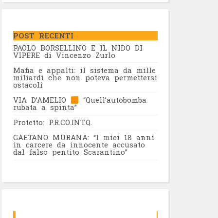
POST RECENTI
PAOLO BORSELLINO E IL NIDO DI
VIPERE di Vincenzo Zurlo
Mafia e appalti: il sistema da mille
miliardi che non poteva permettersi
ostacoli
VIA D’AMELIO
“Quell’autobomba
rubata a spinta”
Protetto: P.R.CO.INT.Q.
GAETANO MURANA: “I miei 18 anni
in carcere da innocente accusato
dal falso pentito Scarantino”