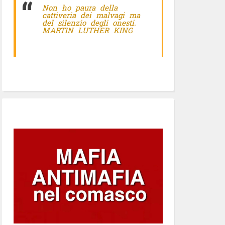
Non ho paura della
cattiveria dei malvagi ma
del silenzio degli onesti.
MARTIN LUTHER KING