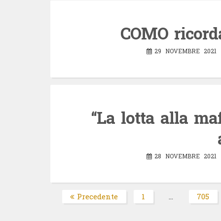
COMO ricord
29 NOVEMBRE 2021
“La lotta alla ma
28 NOVEMBRE 2021
Paginazione
Precedente
1
…
705
Pagina
Pag
degli