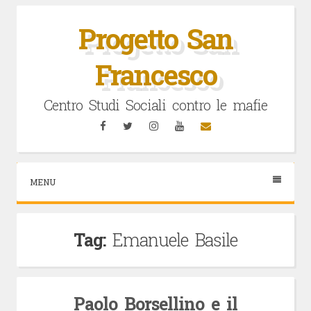
Vai
al
Progetto San
contenuto
Francesco
Centro Studi Sociali contro le mafie
Facebook
Twitter
Instagram
YouTube
Email
MENU
Tag:
Emanuele Basile
Paolo Borsellino e il