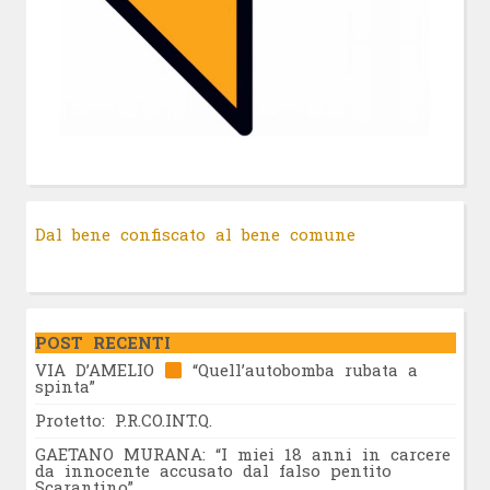
Dal bene confiscato al bene comune
POST RECENTI
VIA D’AMELIO
“Quell’autobomba rubata a
spinta”
Protetto: P.R.CO.INT.Q.
GAETANO MURANA: “I miei 18 anni in carcere
da innocente accusato dal falso pentito
Scarantino”