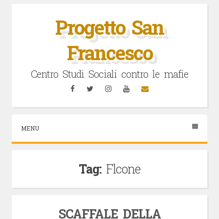
Vai
al
Progetto San
contenuto
Francesco
Centro Studi Sociali contro le mafie
Facebook
Twitter
Instagram
YouTube
Email
MENU
Tag:
Flcone
SCAFFALE DELLA