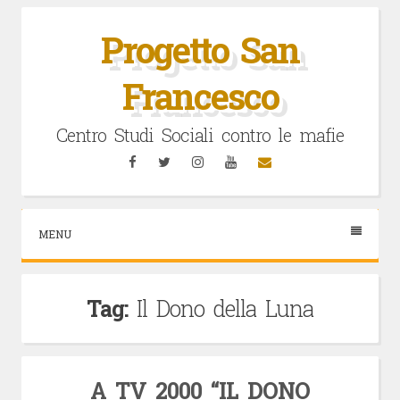
Vai
al
Progetto San
contenuto
Francesco
Centro Studi Sociali contro le mafie
Facebook
Twitter
Instagram
YouTube
Email
MENU
Tag:
Il Dono della Luna
A TV 2000 “IL DONO