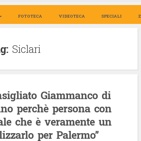
FOTOTECA
VIDEOTECA
SPECIALI
g:
Siclari
nsigliato Giammanco di
lino perchè persona con
ale che è veramente un
ilizzarlo per Palermo”