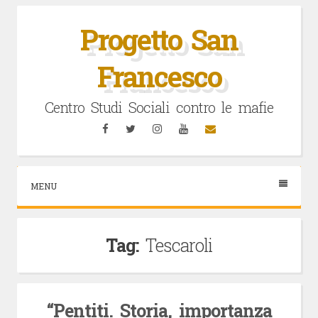
Vai
al
Progetto San
contenuto
Francesco
Centro Studi Sociali contro le mafie
Facebook
Twitter
Instagram
YouTube
Email
MENU
Tag:
Tescaroli
“Pentiti. Storia, importanza