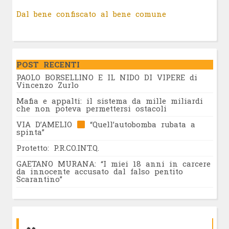
Dal bene confiscato al bene comune
POST RECENTI
PAOLO BORSELLINO E IL NIDO DI VIPERE di
Vincenzo Zurlo
Mafia e appalti: il sistema da mille miliardi
che non poteva permettersi ostacoli
VIA D’AMELIO
“Quell’autobomba rubata a
spinta”
Protetto: P.R.CO.INT.Q.
GAETANO MURANA: “I miei 18 anni in carcere
da innocente accusato dal falso pentito
Scarantino”