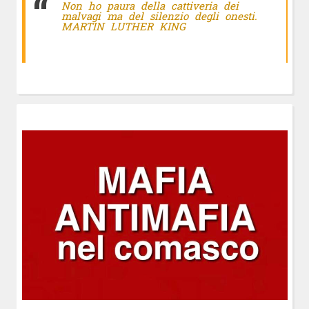
Non ho paura della cattiveria dei
malvagi ma del silenzio degli onesti.
MARTIN LUTHER KING