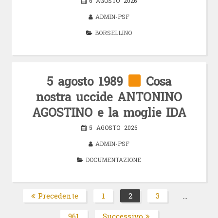
6 AGOSTO 2026
ADMIN-PSF
BORSELLINO
5 agosto 1989
Cosa
nostra uccide ANTONINO
AGOSTINO e la moglie IDA
5 AGOSTO 2026
ADMIN-PSF
DOCUMENTAZIONE
Paginazione
Precedente
1
2
3
…
Pagina
Pagina
Pagina
degli
961
Successivo