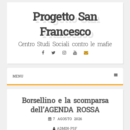
Vai
al
Progetto San
contenuto
Francesco
Centro Studi Sociali contro le mafie
Facebook
Twitter
Instagram
YouTube
Email
MENU
Borsellino e la scomparsa
dell’AGENDA ROSSA
7 AGOSTO 2026
ADMIN-PSF