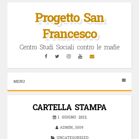
Vai
al
Progetto San
contenuto
Francesco
Centro Studi Sociali contro le mafie
Facebook
Twitter
Instagram
YouTube
Email
MENU
CARTELLA STAMPA
1 GIUGNO 2012
ADMIN_3009
UNCATEGORISED