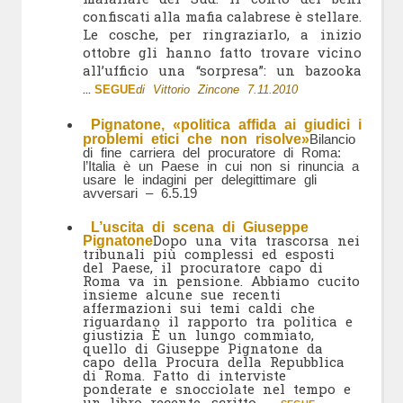
confiscati alla mafia calabrese è stellare.
Le cosche, per ringraziarlo, a inizio
ottobre gli hanno fatto trovare vicino
all’ufficio una “sorpresa”: un bazooka
…
SEGUE
di Vittorio Zincone 7.11.2010
Pignatone, «politica affida ai giudici i
problemi etici che non risolve»
Bilancio
di fine carriera del procuratore di Roma:
l’Italia è un Paese in cui non si rinuncia a
usare le indagini per delegittimare gli
avversari – 6.5.19
L’uscita di scena di Giuseppe
Dopo una vita trascorsa nei
Pignatone
tribunali più complessi ed esposti
del Paese, il procuratore capo di
Roma va in pensione. Abbiamo cucito
insieme alcune sue recenti
affermazioni sui temi caldi che
riguardano il rapporto tra politica e
giustizia È un lungo commiato,
quello di Giuseppe Pignatone da
capo della Procura della Repubblica
di Roma. Fatto di interviste
ponderate e snocciolate nel tempo e
un libro recente, scritto …