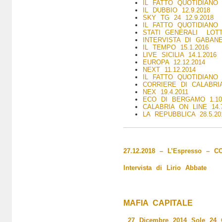
IL FATTO QUOTIDIANO 1
IL DUBBIO 12.9.2018
SKY TG 24 12.9.2018
IL FATTO QUOTIDIANO 2
STATI GENERALI LOTTA
INTERVISTA DI GABANELL
IL TEMPO 15.1.2016
LIVE SICILIA 14.1.2016
EUROPA 12.12.2014
NEXT 11.12.2014
IL FATTO QUOTIDIANO 4
CORRIERE DI CALABRIA
NEX 19.4.2011
ECO DI BERGAMO 1.10.
CALABRIA ON LINE 14.7
LA REPUBBLICA 28.5.20
27.12.2018 – L’Espresso –
Intervista di Lirio Abbate
MAFIA CAPITALE
27 Dicembre 2014
Sole 24