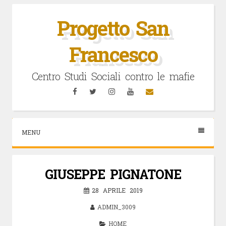
Vai
al
Progetto San
contenuto
Francesco
Centro Studi Sociali contro le mafie
Facebook
Twitter
Instagram
YouTube
Email
MENU
GIUSEPPE PIGNATONE
28 APRILE 2019
ADMIN_3009
HOME