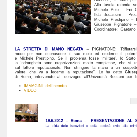
Alla tavola rotonda so
Michele Polo – Eni C
Ilda Bocassini – Proc
Michele Prestipino – 
Giuseppe Pignatone –
Coordinatore: Gaetano 
LA STRETTA DI MANO NEGATA
– PIGNATONE: “Rifiutarsi
modo per non riconoscere il suo ruolo ed eroderne il potere”
e Michele Prestipino. Se il problema fosse ‘militare’, lo Sta
la ‘ndrangheta sono organizzazioni molto complesse, che si re
sul fattore reputazionale. Non stringere la mano a un sospe
valore, che va a lederne la reputazione”. Lo ha detto
Giuse
di Roma, intervenuto aL convegno all’Università Bocconi per l
IMMAGINI dell’incontro
VIDEO
19.6.2012 – Roma
PRESENTAZIONE AL S
–
La sfida delle istituzioni e della società civile alla crimi