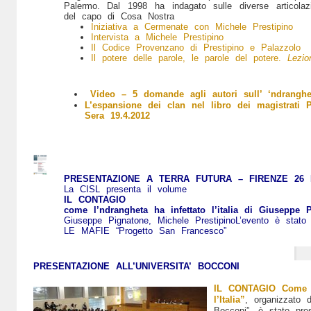
Palermo. Dal 1998 ha indagato sulle diverse articolazi
del capo di Cosa Nostra
Iniziativa a Cermenate con Michele Prestipino
Intervista a Michele Prestipino
Il Codice Provenzano di Prestipino e Palazzolo
Il potere delle parole, le parole del potere.
Lezio
Video – 5 domande agli autori sull’ ‘ndranghe
L’espansione dei clan nel libro dei magistrati 
Sera 19.4.2012
PRESENTAZIONE A TERRA FUTURA –
FIRENZE 26
La CISL presenta il volume
IL CONTAGIO
come l’ndrangheta ha infettato l’italia di Giuseppe 
Giuseppe Pignatone, Michele PrestipinoL’evento è s
LE MAFIE “Progetto San Francesco”
PRESENTAZIONE ALL’UNIVERSITA’ BOCCONI
IL CONTAGIO Come la
l’Italia”
,
organizzato 
Bocconi”, è stato pre