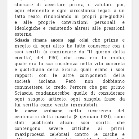
sforzare di accertare prima, e valutare poi,
ogni elemento e ogni circostanza legati a un
fatto reato, rinunciando ai propri pre-giudizi
e alle proprie convinzioni personali e
ideologiche e resistendo altresì alle pressioni
esterne.
che prima e
Sciascia rimane ancora oggi colui
meglio di ogni altro ha fatto conoscere con i
suoi scritti (a cominciare da “II giorno della
civetta”, del 1961), che cosa era la mafia,
quale era la sua incidenza nella vita concreta
e quotidiana della Sicilia, quali erano i suoi
rapporti con le altre componenti della
società isolana. Però non dobbiamo
commettere, io credo, l’errore che per primo
Sciascia condannerebbe: quello di considerare
ogni singolo articolo, ogni singola frase da
lui scritta come verità immutabili.
, nella ricorrenza del
In queste settimane
centenario della nascita (8 gennaio 1921), sono
stati pubblicati alcuni suoi scritti che
contengono severe critiche ai primi
maxiprocessi celebrati contro le cosche e