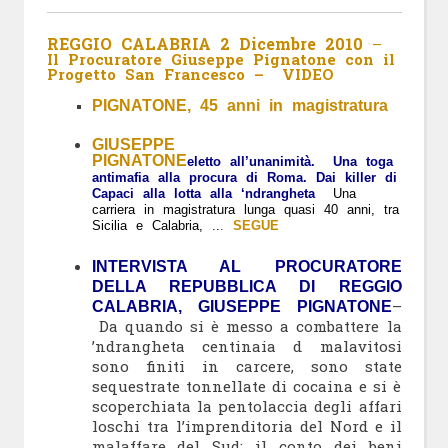
REGGIO CALABRIA 2 Dicembre 2010
–
Il Procuratore Giuseppe Pignatone con il
Progetto San Francesco – VIDEO
PIGNATONE, 45 anni in magistratura
GIUSEPPE
PIGNATONE
eletto all’unanimità.
Una toga
antimafia alla procura di Roma
. Dai killer di
Capaci alla lotta alla ‘ndrangheta
Una
carriera in magistratura lunga quasi 40 anni, tra
Sicilia e Calabria, ..
.
SEGUE
INTERVISTA AL PROCURATORE
DELLA REPUBBLICA DI REGGIO
–
CALABRIA, GIUSEPPE PIGNATONE
Da quando si è messo a combattere la
’ndrangheta centinai
a d malavitosi
sono finiti in carcere, sono state
sequestrate tonnellate di cocaina e si è
scoperchiata la pentolaccia degli affari
loschi tra l’imprenditoria del Nord e il
malaffare del Sud: il conto dei beni