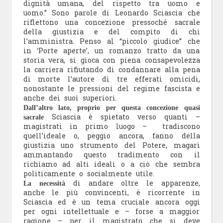
dignità umana, del rispetto tra uomo e
uomo.” Sono parole di Leonardo Sciascia che
riflettono una concezione pressoché sacrale
della giustizia e del compito di chi
l’amministra. Penso al “piccolo giudice” che
in ‘Porte aperte’, un romanzo tratto da una
storia vera, si gioca con piena consapevolezza
la carriera rifiutando di condannare alla pena
di morte l’autore di tre efferati omicidi,
nonostante le pressioni del regime fascista e
anche dei suoi superiori.
Dall’altro lato, proprio per questa concezione quasi
Sciascia è spietato verso quanti –
sacrale
magistrati in primo luogo – tradiscono
quell’ideale o, peggio ancora, fanno della
giustizia uno strumento del Potere, magari
ammantando questo tradimento con il
richiamo ad alti ideali o a ciò che sembra
politicamente o socialmente utile.
di andare oltre le apparenze,
La necessità
anche le più convincenti, è ricorrente in
Sciascia ed è un tema cruciale ancora oggi
per ogni intellettuale e – forse a maggior
ragione – per il magistrato che si deve