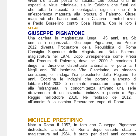
«Non c’è alcun pezzo di società che possa dirsi imp
esposti al virus criminale, sia in Calabria che fuori da
che tutta la società è contagiata, significa che è t
un’esperienza maturata alla procura di Palermo, Gius
magistrati che hanno portato in Calabria i metodi inve
e Paolo Borsellino contro Cosa Nostra. Con le loro in
SEGUE
GIUSEPPE PIGNATONE
Una carriera in magistratura lunga 45 anni, tra Sici
criminalità organizzata: Giuseppe Pignatone, ex Proc
2012 diventa Procuratore della Repubblica di Rom
Consiglio Superiore della Magistratura. Nato Paler
magistratura nel 1974. Dopo un’esperienza come Pretore
alla Procura di Palermo, dove nel 2000 è nominato P
dirige la Direzione distrettuale antimafia, e porta a
Negli anni ’80 incrimina Vito Ciancimino, ex sinda
corruzione, e, iindaga l’ex presidente della Regione 
anni. Coordina le indagini che portano all’arrest
latitanza.Nel 2008 è nominato procuratore capo di Re
alla ‘ndrangheta. In concomitanza arrivano una serie 
ritrovamento di un bazooka, indirizzato proprio a Pign
Reggio nell’ottobre 2010. Nel febbraio del 2012, i
all’unanimità lo nomina Procuratore capo di Roma.
MICHELE PRESTIPINO
Nato a Roma il 1957, in foto con Giuseppe Pignatone 
distrettuale antimafia di Roma dopo esserlo stato
magistratura nel 1984, è stato per dieci anni componen