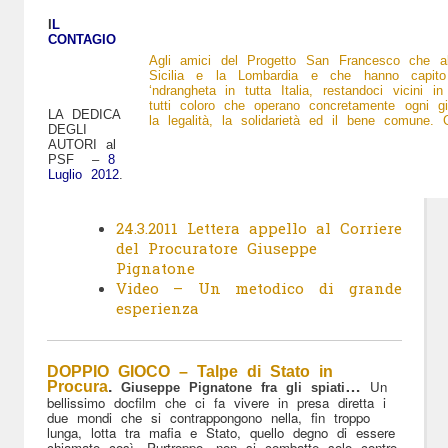
I
L
CONTAGIO
Agli amici del Progetto San Francesco che abb
Sicilia e la Lombardia e che hanno capito 
‘ndrangheta in tutta Italia, restandoci vicini 
tutti coloro che operano concretamente ogni g
LA DEDICA
la legalità, la solidarietà ed il bene comune.
DEGLI
AUTORI al
PSF –
8
Luglio 2012
.
24.3.2011 Lettera appello al Corriere
del Procuratore Giuseppe
Pignatone
Video – Un metodico di grande
esperienza
DOPPIO GIOCO – Talpe di Stato in
Un
Procura
.
…
Giuseppe Pignatone fra gli spiati
bellissimo docfilm che ci fa vivere in presa diretta i
due mondi che si contrappongono nella, fin troppo
lunga, lotta tra mafia e Stato, quello degno di essere
chiamato così. Purtroppo, non si combatte solo contro