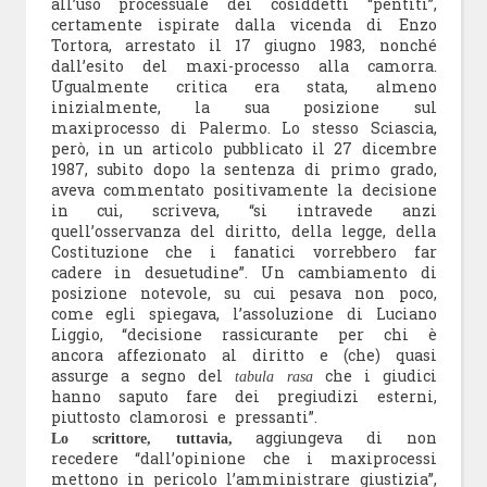
all’uso processuale dei cosiddetti “pentiti”,
certamente ispirate dalla vicenda di Enzo
Tortora, arrestato il 17 giugno 1983, nonché
dall’esito del maxi-processo alla camorra.
Ugualmente critica era stata, almeno
inizialmente, la sua posizione sul
maxiprocesso di Palermo. Lo stesso Sciascia,
però, in un articolo pubblicato il 27 dicembre
1987, subito dopo la sentenza di primo grado,
aveva commentato positivamente la decisione
in cui, scriveva, “si intravede anzi
quell’osservanza del diritto, della legge, della
Costituzione che i fanatici vorrebbero far
cadere in desuetudine”. Un cambiamento di
posizione notevole, su cui pesava non poco,
come egli spiegava, l’assoluzione di Luciano
Liggio, “decisione rassicurante per chi è
ancora affezionato al diritto e (che) quasi
assurge a segno del
che i giudici
tabula rasa
hanno saputo fare dei pregiudizi esterni,
piuttosto clamorosi e pressanti”.
aggiungeva di non
Lo scrittore, tuttavia,
recedere “dall’opinione che i maxiprocessi
mettono in pericolo l’amministrare giustizia”,