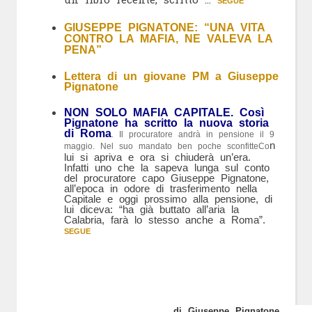
SEGUE
GIUSEPPE PIGNATONE: “UNA VITA
CONTRO LA MAFIA, NE VALEVA LA
PENA”
Lettera di un giovane PM a Giuseppe
Pignatone
NON SOLO MAFIA CAPITALE. Così
Pignatone
ha scritto la nuova storia
di Roma
. Il procuratore andrà in pensione il 9
n
maggio. Nel suo mandato ben poche sconfitteCo
lui si apriva e ora si chiuderà un’era.
Infatti uno che la sapeva lunga sul conto
del procuratore capo Giuseppe Pignatone,
all’epoca in odore di trasferimento nella
Capitale e oggi prossimo alla pensione, di
lui diceva: “ha già buttato all’aria la
Calabria, farà lo stesso anche a Roma”.
SEGUE
di Giuseppe Pignatone