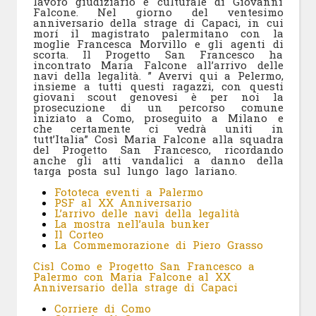
lavoro giudiziario e culturale di Giovanni
Falcone. Nel giorno del ventesimo
anniversario della strage di Capaci, in cui
morí il magistrato palermitano con la
moglie Francesca Morvillo e gli agenti di
scorta. Il Progetto San Francesco ha
incontrato Maria Falcone all’arrivo delle
navi della legalità. ” Avervi qui a Pelermo,
insieme a tutti questi ragazzi, con questi
giovani scout genovesi è per noi la
prosecuzione di un percorso comune
iniziato a Como, proseguito a Milano e
che certamente ci vedrà uniti in
tutt’Italia” Così Maria Falcone alla squadra
del Progetto San Francesco, ricordando
anche gli atti vandalici a danno della
targa posta sul lungo lago lariano.
Fototeca eventi a Palermo
PSF al XX Anniversario
L’arrivo delle navi della legalità
La mostra nell’aula bunker
Il Corteo
La Commemorazione di Piero Grasso
Cisl Como e Progetto San Francesco a
Palermo con Maria Falcone al XX
Anniversario della strage di Capaci
Corriere di Como