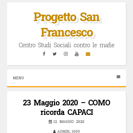
Vai
al
Progetto San
contenuto
Francesco
Centro Studi Sociali contro le mafie
Facebook
Twitter
Instagram
YouTube
Email
MENU
23 Maggio 2020 – COMO
ricorda CAPACI
12 MAGGIO 2020
ADMIN_3009