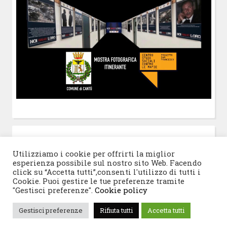
POST-IT
di Claudio Ramaccini
Utilizziamo i cookie per offrirti la miglior
esperienza possibile sul nostro sito Web. Facendo
click su “Accetta tutti”,consenti l'utilizzo di tutti i
Cookie. Puoi gestire le tue preferenze tramite
"Gestisci preferenze".
Cookie policy
© 2026 Progetto San Francesco
|
Tema WordPress:
Gestisci preferenze
Rifiuta tutti
Accetta tutti
Blogghiamo
di CrestaProject.