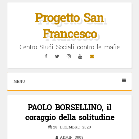
Vai
al
Progetto San
contenuto
Francesco
Centro Studi Sociali contro le mafie
Facebook
Twitter
Instagram
YouTube
Email
MENU
PAOLO BORSELLINO, il
coraggio della solitudine
28 DICEMBRE 2020
ADMIN_3009