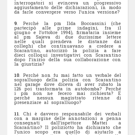
interrogatori si evinceva un progressivo
aggiustamento delle dichiarazioni, in modo
da farle convergere verso l’unica versione?
9
. Perché la pm Ilda Boccassini (che
partecipò alle prime indagini, fra il
giugno e l’ottobre 1994), firmataria insieme
al pm Sajeva di due durissime lettere
nelle quali prendeva le distanze dai
colleghi che continuavano a credere a
Scarantino, autorizzò la polizia a fare
dieci colloqui investigativi con Scarantino
dopo l’inizio della sua collaborazione con
la giustizia?
10
. Perché non fu mai fatto un verbale del
sopralluogo della polizia con Scarantino
nel garage dove diceva di aver rubato la
126 poi trasformata in autobomba? Perché
i pm non ne fecero mai richiesta? E
perché nessun magistrato ritenne di
presenziare al sopralluogo?
11
. Chi è davvero responsabile dei verbali
con a margine delle annotazioni a penna
consegnati dall’ispettore Mattei a
Scarantino? Il poliziotto ha dichiarato che
l’unico scopo era quello di aiutarlo a