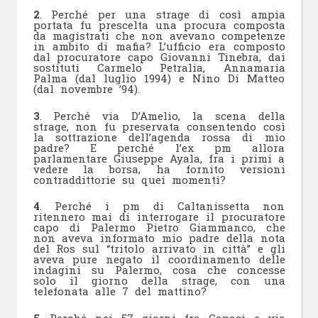
2
. Perché per una strage di così ampia
portata fu prescelta una procura composta
da magistrati che non avevano competenze
in ambito di mafia? L’ufficio era composto
dal procuratore capo Giovanni Tinebra, dai
sostituti Carmelo Petralia, Annamaria
Palma (dal luglio 1994) e Nino Di Matteo
(dal novembre ’94).
3
. Perché via D’Amelio, la scena della
strage, non fu preservata consentendo così
la sottrazione dell’agenda rossa di mio
padre? E perché l’ex pm allora
parlamentare Giuseppe Ayala, fra i primi a
vedere la borsa, ha fornito versioni
contraddittorie su quei momenti?
4
. Perché i pm di Caltanissetta non
ritennero mai di interrogare il procuratore
capo di Palermo Pietro Giammanco, che
non aveva informato mio padre della nota
del Ros sul “tritolo arrivato in città” e gli
aveva pure negato il coordinamento delle
indagini su Palermo, cosa che concesse
solo il giorno della strage, con una
telefonata alle 7 del mattino?
5
. Perché nei 57 giorni fra Capaci e via