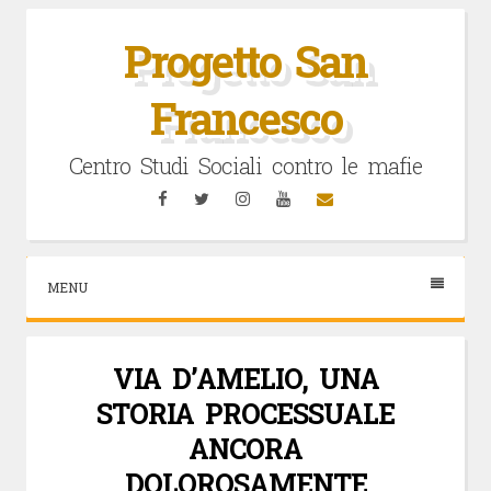
Vai
al
Progetto San
contenuto
Francesco
Centro Studi Sociali contro le mafie
Facebook
Twitter
Instagram
YouTube
Email
MENU
VIA D’AMELIO, UNA
STORIA PROCESSUALE
ANCORA
DOLOROSAMENTE