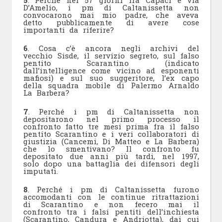
D’Amelio, i pm di Caltanissetta non
convocarono mai mio padre, che aveva
detto pubblicamente di avere cose
importanti da riferire?
6
. Cosa c’è ancora negli archivi del
vecchio Sisde, il servizio segreto, sul falso
pentito Scarantino (indicato
dall’intelligence come vicino ad esponenti
mafiosi) e sul suo suggeritore, l’ex capo
della squadra mobile di Palermo Arnaldo
La Barbera?
7
. Perché i pm di Caltanissetta non
depositarono nel primo processo il
confronto fatto tre mesi prima fra il falso
pentito Scarantino e i veri collaboratori di
giustizia (Cancemi, Di Matteo e La Barbera)
che lo smentivano? Il confronto fu
depositato due anni più tardi, nel 1997,
solo dopo una battaglia dei difensori degli
imputati.
8
. Perché i pm di Caltanissetta furono
accomodanti con le continue ritrattazioni
di Scarantino e non fecero mai il
confronto tra i falsi pentiti dell’inchiesta
(Scarantino, Candura e Andriotta), dai cui