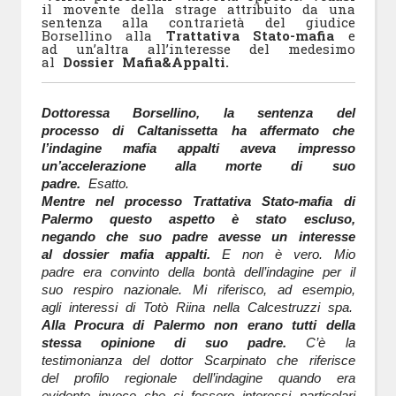
il movente della strage attribuito da una
sentenza alla contrarietà del giudice
Borsellino alla
Trattativa Stato-mafia
e
ad un’altra all’interesse del medesimo
al
Dossier Mafia&Appalti.
Dottoressa Borsellino, la sentenza del
processo di Caltanissetta ha affermato che
l’indagine mafia appalti aveva impresso
un’accelerazione alla morte di suo
padre.
Esatto.
Mentre nel processo Trattativa Stato-mafia di
Palermo questo aspetto è stato escluso,
negando che suo padre avesse un interesse
al dossier mafia appalti.
E non è vero. Mio
padre era convinto della bontà dell’indagine per il
suo respiro nazionale. Mi riferisco, ad esempio,
agli interessi di Totò Riina nella Calcestruzzi spa.
Alla Procura di Palermo non erano tutti della
stessa opinione di suo padre.
C’è la
testimonianza del dottor Scarpinato che riferisce
del profilo regionale dell’indagine quando era
evidente invece che ci fossero interessi particolari