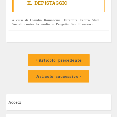
IL DEPISTAGGIO
a cura di Claudio Ramaccini Direttore Centro Studi
Sociali contro la mafia – Progetto San Francesco
Navigazione
Articolo
precedente:
Articolo precedente
articolo
Articolo
successivo:
Articolo successivo
Accedi