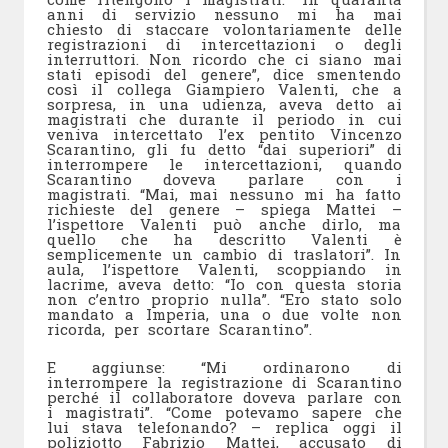
anni di servizio nessuno mi ha mai
chiesto di staccare volontariamente delle
registrazioni di intercettazioni o degli
interruttori. Non ricordo che ci siano mai
stati episodi del genere”, dice smentendo
così il collega Giampiero Valenti, che a
sorpresa, in una udienza, aveva detto ai
magistrati che durante il periodo in cui
veniva intercettato l’ex pentito Vincenzo
Scarantino, gli fu detto “dai superiori” di
interrompere le intercettazioni, quando
Scarantino doveva parlare con i
magistrati. “Mai, mai nessuno mi ha fatto
richieste del genere – spiega Mattei –
l’ispettore Valenti può anche dirlo, ma
quello che ha descritto Valenti è
semplicemente un cambio di traslatori”. In
aula, l’ispettore Valenti, scoppiando in
lacrime, aveva detto: “Io con questa storia
non c’entro proprio nulla”. “Ero stato solo
mandato a Imperia, una o due volte non
ricorda, per scortare Scarantino”.
E aggiunse: “Mi ordinarono di
interrompere la registrazione di Scarantino
perché il collaboratore doveva parlare con
i magistrati”. “Come potevamo sapere che
lui stava telefonando? – replica oggi il
poliziotto Fabrizio Mattei, accusato di