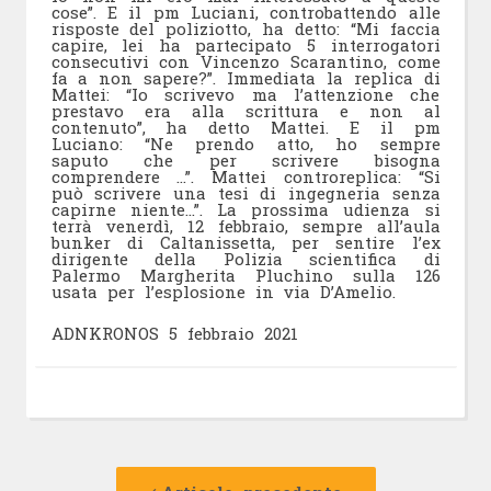
cose”. E il pm Luciani, controbattendo alle
risposte del poliziotto, ha detto: “Mi faccia
capire, lei ha partecipato 5 interrogatori
consecutivi con Vincenzo Scarantino, come
fa a non sapere?”. Immediata la replica di
Mattei: “Io scrivevo ma l’attenzione che
prestavo era alla scrittura e non al
contenuto”, ha detto Mattei. E il pm
Luciano: “Ne prendo atto, ho sempre
saputo che per scrivere bisogna
comprendere …”. Mattei controreplica: “Si
può scrivere una tesi di ingegneria senza
capirne niente…”. La prossima udienza si
terrà venerdì, 12 febbraio, sempre all’aula
bunker di Caltanissetta, per sentire l’ex
dirigente della Polizia scientifica di
Palermo Margherita Pluchino sulla 126
usata per l’esplosione in via D’Amelio.
ADNKRONOS 5 febbraio 2021
Navigazione
Articolo
precedente: