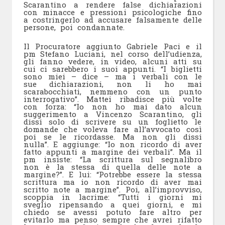
Scarantino a rendere false dichiarazioni
con minacce e pressioni psicologiche fino
a costringerlo ad accusare falsamente delle
persone, poi condannate.
Il Procuratore aggiunto Gabriele Paci e il
pm Stefano Luciani, nel corso dell’udienza,
gli fanno vedere, in video, alcuni atti su
cui ci sarebbero i suoi appunti. “I biglietti
sono miei – dice – ma i verbali con le
sue dichiarazioni, non li ho mai
scarabocchiati, nemmeno con un punto
interrogativo”. Mattei ribadisce più volte
con forza: “Io non ho mai dato alcun
suggerimento a Vincenzo Scarantino, gli
dissi solo di scrivere su un foglietto le
domande che voleva fare all’avvocato così
poi se le ricordasse. Ma non gli dissi
nulla”. E aggiunge: “Io non ricordo di aver
fatto appunti a margine dei verbali”. Ma il
pm insiste: “La scrittura sul segnalibro
non è la stessa di quella delle note a
margine?”. E lui: “Potrebbe essere la stessa
scrittura ma io non ricordo di aver mai
scritto note a margine”. Poi, all’improvviso,
scoppia in lacrime: “Tutti i giorni mi
sveglio ripensando a quei giorni, e mi
chiedo se avessi potuto fare altro per
evitarlo ma penso sempre che avrei rifatto