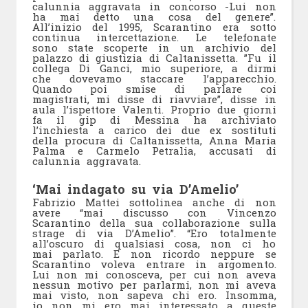
calunnia aggravata in concorso -Lui non
ha mai detto una cosa del genere”.
All’inizio del 1995, Scarantino era sotto
continua intercettazione. Le telefonate
sono state scoperte in un archivio del
palazzo di giustizia di Caltanissetta. ”Fu il
collega Di Ganci, mio superiore, a dirmi
che dovevamo staccare l’apparecchio.
Quando poi smise di parlare coi
magistrati, mi disse di riavviare”, disse in
aula l’ispettore Valenti. Proprio due giorni
fa il gip di Messina ha archiviato
l’inchiesta a carico dei due ex sostituti
della procura di Caltanissetta, Anna Maria
Palma e Carmelo Petralia, accusati di
calunnia aggravata.
‘Mai indagato su via D’Amelio’
Fabrizio Mattei sottolinea anche di non
avere “mai discusso con Vincenzo
Scarantino della sua collaborazione sulla
strage di via D’Amelio”. “Ero totalmente
all’oscuro di qualsiasi cosa, non ci ho
mai parlato. E non ricordo neppure se
Scarantino voleva entrare in argomento.
Lui non mi conosceva, per cui non aveva
nessun motivo per parlarmi, non mi aveva
mai visto, non sapeva chi ero. Insomma,
io non mi ero mai interessato a queste