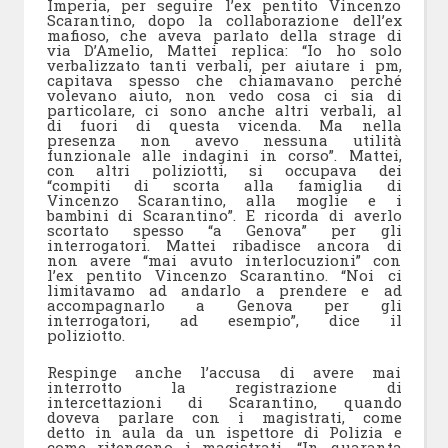
Imperia, per seguire l’ex pentito Vincenzo
Scarantino, dopo la collaborazione dell’ex
mafioso, che aveva parlato della strage di
via D’Amelio, Mattei replica: “Io ho solo
verbalizzato tanti verbali, per aiutare i pm,
capitava spesso che chiamavano perché
volevano aiuto, non vedo cosa ci sia di
particolare, ci sono anche altri verbali, al
di fuori di questa vicenda. Ma nella
presenza non avevo nessuna utilità
funzionale alle indagini in corso”. Mattei,
con altri poliziotti, si occupava dei
“compiti di scorta alla famiglia di
Vincenzo Scarantino, alla moglie e i
bambini di Scarantino”. E ricorda di averlo
scortato spesso “a Genova” per gli
interrogatori. Mattei ribadisce ancora di
non avere “mai avuto interlocuzioni” con
l’ex pentito Vincenzo Scarantino. “Noi ci
limitavamo ad andarlo a prendere e ad
accompagnarlo a Genova per gli
interrogatori, ad esempio”, dice il
poliziotto.
Respinge anche l’accusa di avere mai
interrotto la registrazione di
intercettazioni di Scarantino, quando
doveva parlare con i magistrati, come
detto in aula da un ispettore di Polizia e
come ritengono i magistrati. “In quaranta