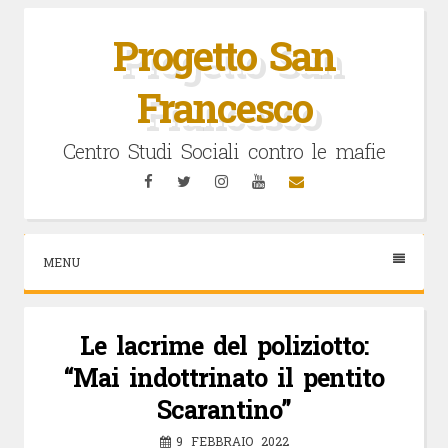
Vai
al
Progetto San
contenuto
Francesco
Centro Studi Sociali contro le mafie
Facebook
Twitter
Instagram
YouTube
Email
MENU
Le lacrime del poliziotto:
“Mai indottrinato il pentito
Scarantino”
9 FEBBRAIO 2022