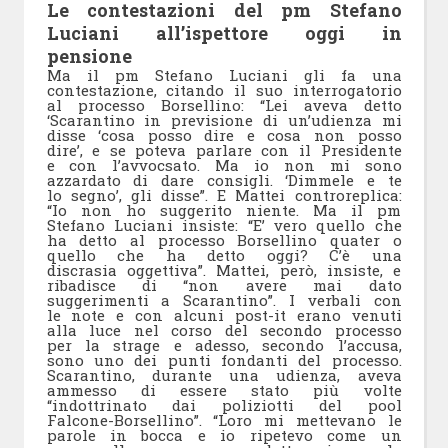
Le contestazioni del pm Stefano
Luciani all’ispettore oggi in
pensione
Ma il pm Stefano Luciani gli fa una
contestazione, citando il suo interrogatorio
al processo Borsellino: “Lei aveva detto
‘Scarantino in previsione di un’udienza mi
disse ‘cosa posso dire e cosa non posso
dire’, e se poteva parlare con il Presidente
e con l’avvocsato. Ma io non mi sono
azzardato di dare consigli. ‘Dimmele e te
lo segno’, gli disse”. E Mattei controreplica:
“Io non ho suggerito niente. Ma il pm
Stefano Luciani insiste: “E’ vero quello che
ha detto al processo Borsellino quater o
quello che ha detto oggi? C’è una
discrasia oggettiva”. Mattei, però, insiste, e
ribadisce di “non avere mai dato
suggerimenti a Scarantino”. I verbali con
le note e con alcuni post-it erano venuti
alla luce nel corso del secondo processo
per la strage e adesso, secondo l’accusa,
sono uno dei punti fondanti del processo.
Scarantino, durante una udienza, aveva
ammesso di essere stato più volte
“indottrinato dai poliziotti del pool
Falcone-Borsellino”. “Loro mi mettevano le
parole in bocca e io ripetevo come un