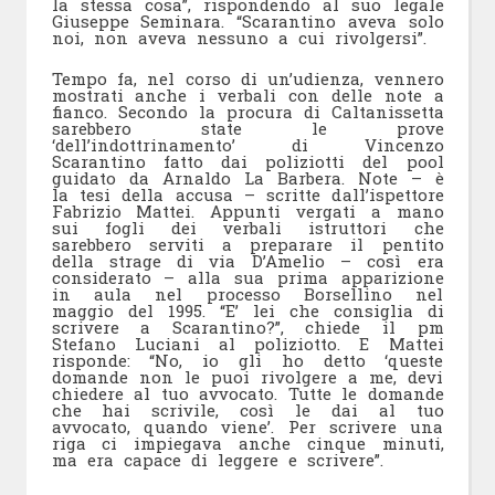
la stessa cosa”, rispondendo al suo legale
Giuseppe Seminara. “Scarantino aveva solo
noi, non aveva nessuno a cui rivolgersi”.
Tempo fa, nel corso di un’udienza, vennero
mostrati anche i verbali con delle note a
fianco. Secondo la procura di Caltanissetta
sarebbero state le prove
‘dell’indottrinamento’ di Vincenzo
Scarantino fatto dai poliziotti del pool
guidato da Arnaldo La Barbera. Note – è
la tesi della accusa – scritte dall’ispettore
Fabrizio Mattei. Appunti vergati a mano
sui fogli dei verbali istruttori che
sarebbero serviti a preparare il pentito
della strage di via D’Amelio – così era
considerato – alla sua prima apparizione
in aula nel processo Borsellino nel
maggio del 1995. “E’ lei che consiglia di
scrivere a Scarantino?”, chiede il pm
Stefano Luciani al poliziotto. E Mattei
risponde: “No, io gli ho detto ‘queste
domande non le puoi rivolgere a me, devi
chiedere al tuo avvocato. Tutte le domande
che hai scrivile, così le dai al tuo
avvocato, quando viene’. Per scrivere una
riga ci impiegava anche cinque minuti,
ma era capace di leggere e scrivere”.