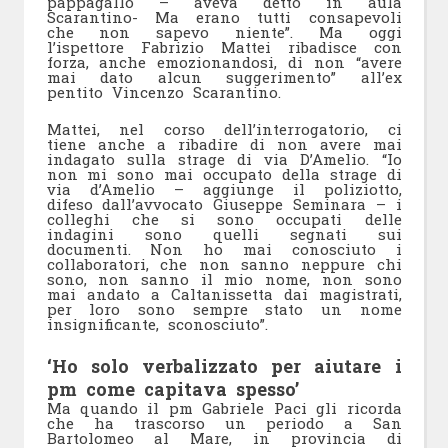
pappagallo – aveva detto in aula
Scarantino- Ma erano tutti consapevoli
che non sapevo niente”. Ma oggi
l’ispettore Fabrizio Mattei ribadisce con
forza, anche emozionandosi, di non “avere
mai dato alcun suggerimento” all’ex
pentito Vincenzo Scarantino.
Mattei, nel corso dell’interrogatorio, ci
tiene anche a ribadire di non avere mai
indagato sulla strage di via D’Amelio. “Io
non mi sono mai occupato della strage di
via d’Amelio – aggiunge il poliziotto,
difeso dall’avvocato Giuseppe Seminara – i
colleghi che si sono occupati delle
indagini sono quelli segnati sui
documenti. Non ho mai conosciuto i
collaboratori, che non sanno neppure chi
sono, non sanno il mio nome, non sono
mai andato a Caltanissetta dai magistrati,
per loro sono sempre stato un nome
insignificante, sconosciuto”.
‘Ho solo verbalizzato per aiutare i
pm come capitava spesso’
Ma quando il pm Gabriele Paci gli ricorda
che ha trascorso un periodo a San
Bartolomeo al Mare, in provincia di