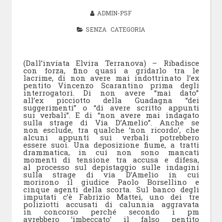
ADMIN-PSF
SENZA CATEGORIA
(Dall’inviata Elvira Terranova) – Ribadisce
con forza, fino quasi a gridarlo tra le
lacrime, di non avere mai indottrinato l’ex
pentito Vincenzo Scarantino prima degli
interrogatori. Di non avere “mai dato”
all’ex picciotto della Guadagna “dei
suggerimenti” o “di avere scritto appunti
sui verbali”. E di “non avere mai indagato
sulla strage di Via D’Amelio”. Anche se
non esclude, tra qualche ‘non ricordo’, che
alcuni appunti sui verbali potrebbero
essere suoi. Una deposizione fiume, a tratti
drammatica, in cui non sono mancati
momenti di tensione tra accusa e difesa,
al processo sul depistaggio sulle indagini
sulla strage di via D’Amelio in cui
morirono il giudice Paolo Borsellino e
cinque agenti della scorta. Sul banco degli
imputati c’è Fabrizio Mattei, uno dei tre
poliziotti accusati di calunnia aggravata
in concorso perché secondo i pm
avrebbero ‘imbeccato’ il falso pentito