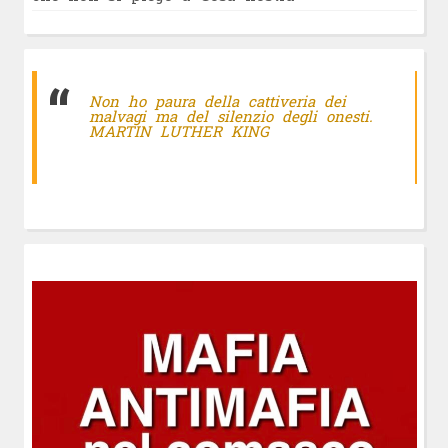
Non ho paura della cattiveria dei
malvagi ma del silenzio degli onesti.
MARTIN LUTHER KING