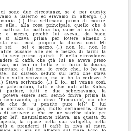
ci sono due circostanze, se è per questo:
avamo a Salerno ed eravamo in albergo. (…)
rmania. (…) Una settimana prima di morire.
co alla… alla cosa principale, quello che è
 mattina. La mattina lui, come al solito, si
que e mezzo, perché lui aveva… da buon
he si alzava prima per fottere almeno i
esta era… così, proprio la diceva così. Mi
le sei – sei e mezzo. (…) non le… non le
entire bussare alle sei e mezzo, di farmi la
i la sera prima, quindi… E nella circostanza
ndere il caffè, che già lui ne aveva preso
zai, mi feci in fretta e in furia la doccia,
pettare, e lui era… io credo che… io ho un
iste… no disteso, seduto sul letto che stava
tto o sulla scrivania, ma io ho la certezza è
…) Stava scrivendo. (…) E io… mi venne così,
 palermitani, tutti e due nati alla Kalsa,
 parlare, tutti e due scherzavamo, la
poteva essere seri, sennò finiva prima la
 scherzando, gli dissi: “Procurato’, ma che
 Ma che fa, ‘u pentito pure lei?” E lui
n sorriso, ma poi, molto seriamente, disse
 di scrivere e che ce ne sarebbe stato per
 per lei”, naturalmente rideva, ma questa fu
agenda, la ripose nella sua valigetta, nella
giù a prenderci il caffè in riva al mare,
mare noi, era un albergo sul mare. Ecco, lo