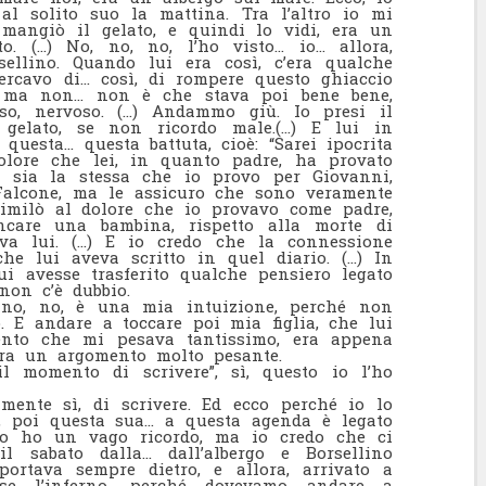
l solito suo la mattina. Tra l’altro io mi
i mangiò il gelato, e quindi lo vidi, era un
o. (…) No, no, no, l’ho visto… io… allora,
sellino. Quando lui era così, c’era qualche
rcavo di… così, di rompere questo ghiaccio
o, ma non… non è che stava poi bene bene,
eso, nervoso. (…) Andammo giù. Io presi il
gelato, se non ricordo male.(…) E lui in
questa… questa battuta, cioè: “Sarei ipocrita
olore che lei, in quanto padre, ha provato
, sia la stessa che io provo per Giovanni,
Falcone, ma le assicuro che sono veramente
ssimilò al dolore che io provavo come padre,
are una bambina, rispetto alla morte di
va lui. (…) E io credo che la connessione
che lui aveva scritto in quel diario. (…) In
ui avesse trasferito qualche pensiero legato
non c’è dubbio.
o, no, è una mia intuizione, perché non
o. E andare a toccare poi mia figlia, che lui
nto che mi pesava tantissimo, era appena
ra un argomento molto pesante.
l momento di scrivere”, sì, questo io l’ho
ente sì, di scrivere. Ed ecco perché io lo
i, poi questa sua… a questa agenda è legato
 io ho un vago ricordo, ma io credo che ci
il sabato dalla… dall’albergo e Borsellino
portava sempre dietro, e allora, arrivato a
sse l’inferno, perché dovevamo andare a