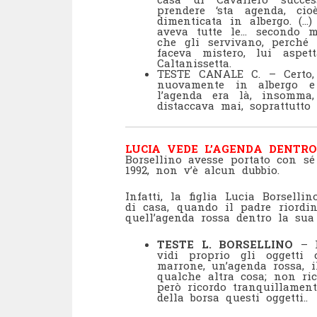
prendere ‘sta agenda, cio
dimenticata in albergo. (…
aveva tutte le… secondo m
che gli servivano, perché
faceva mistero, lui aspet
Caltanissetta.
TESTE CANALE C. – Certo, 
nuovamente in albergo e
l’agenda era là, insomma
distaccava mai, soprattutto 
LUCIA VEDE L’AGENDA DENTR
Borsellino avesse portato con sé
1992, non v’è alcun dubbio.
Infatti, la figlia Lucia Borselli
di casa, quando il padre riordi
quell’agenda rossa dentro la sua
TESTE L. BORSELLINO
– L
vidi proprio gli oggetti
marrone, un’agenda rossa, i
qualche altra cosa; non ri
però ricordo tranquillament
della borsa questi oggetti..