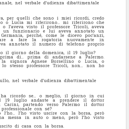
nale, nel verbale d’udienza dibattimentale
a, per quelli che sono i miei ricordi, credo
o o Lucia mi riferirono… mi riferirono che
o l’aveva visto il professore Tricoli, aveva
da un funzionario e lui aveva annotato un
Germania, perché, come le dicevo poc’anzi,
are a fare la rogatoria nuovamente in
eva annotato il numero di telefono proprio
 il giorno della domenica, il 19 luglio?
prima di… prima di andarsene a Palermo.
 la signora Agnese Borsellino o Lucia, o
 lo stesso professore Tricoli, non… non ho
llo, nel verbale d’udienza dibattimentale
a ricordo se… o meglio, il giorno in cui
el 19 luglio andaste a prendere il dottor
i Carini, partendo verso Palermo il dottor
 professionale con sé?
l’ho… l’ho visto uscire con la borsa, però
’ha messa in auto o meno, però l’ho visto
scito di casa con la borsa.