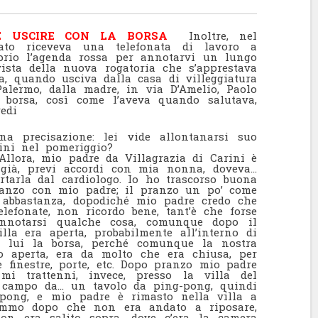
RE USCIRE CON LA BORSA
Inoltre, nel
ato riceveva una telefonata di lavoro a
oprio l’agenda rossa per annotarvi un lungo
ista della nuova rogatoria che s’apprestava
a, quando usciva dalla casa di villeggiatura
 Palermo, dalla madre, in via D’Amelio, Paolo
 borsa, così come l’aveva quando salutava,
fredi
a precisazione: lei vide allontanarsi suo
ini nel pomeriggio?
llora, mio padre da Villagrazia di Carini è
già, previ accordi con mia nonna, doveva…
rtarla dal cardiologo. Io ho trascorso buona
pranzo con mio padre; il pranzo un po’ come
ò abbastanza, dopodiché mio padre credo che
lefonate, non ricordo bene, tant’è che forse
nnotarsi qualche cosa, comunque dopo il
illa era aperta, probabilmente all’interno di
to lui la borsa, perché comunque la nostra
o aperta, era da molto che era chiusa, per
e finestre, porte, etc. Dopo pranzo mio padre
mi trattenni, invece, presso la villa del
un campo da… un tavolo da ping-pong, quindi
pong, e mio padre è rimasto nella villa a
pimmo dopo che non era andato a riposare,
on era salito sopra, dove c’era la camera