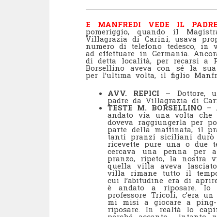
E MANFREDI VEDE IL PAD
pomeriggio, quando il Magistr
Villagrazia di Carini, usava pr
numero di telefono tedesco, in v
ad effettuare in Germania. Ancor
di detta località, per recarsi a
Borsellino aveva con sé la sua
per l’ultima volta, il figlio Man
AVV. REPICI
– Dottore, un
padre da Villagrazia di Car
TESTE M. BORSELLINO
– A
andato via una volta che 
doveva raggiungerla per po
parte della mattinata, il 
tanti pranzi siciliani dur
ricevette pure una o due te
cercava una penna per a
pranzo, ripeto, la nostra v
quella villa aveva lascia
villa rimane tutto il temp
cui l’abitudine era di aprir
è andato a riposare. Io 
professore Tricoli, c’era 
mi misi a giocare a ping-
riposare. In realtà lo ca
perché accanto… intanto n