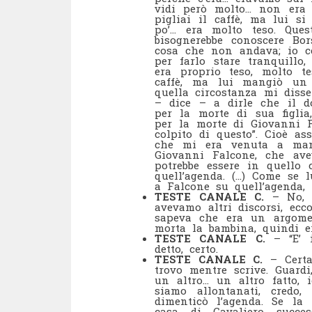
vidi però molto… non era a
pigliai il caffè, ma lui s
po’… era molto teso. Quest
bisognerebbe conoscere Bor
cosa che non andava; io ce
per farlo stare tranquill
era proprio teso, molto t
caffè, ma lui mangiò un 
quella circostanza mi disse 
– dice – a dirle che il d
per la morte di sua figlia
per la morte di Giovanni 
colpito di questo”. Cioè a
che mi era venuta a manc
Giovanni Falcone, che ave
potrebbe essere in quello 
quell’agenda. (…) Come se l
a Falcone su quell’agenda, 
TESTE CANALE C.
– No, n
avevamo altri discorsi, ecc
sapeva che era un argome
morta la bambina, quindi e
TESTE CANALE C.
– “E’ i
detto, certo.
TESTE CANALE C.
– Certam
trovo mentre scrive. Guard
un altro… un altro fatto,
siamo allontanati, credo, 
dimenticò l’agenda. Se la 
casa di Cavaliero succe