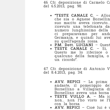
46 Cfr. deposizione di Carmelo Ca
del 6.5.2013, pag. 98:
“TESTE CANALE C.
– Allor
che sia o Agnese Borsellin
suo marito aveva ricevuto… 
ricevuto una telefonata 
numero lunghissimo della 
ci preparavamo per and
Germania, e quindi lui av
su quell’agenda rossa.
P.M. Dott. LUCIANI
– Questo
TESTE CANALE C.
– Sì, 
Questo me lo riferisce o
qualcuno della famiglia, o
un ricordo”.
47 Cfr. deposizione di Antonio Vu
del 8.4.2013, pag. 34:
AVV. REPICI
– La prima: h
andaste, il pomeriggio d
Borsellino a Villagrazia d
Borsellino aveva una borsa
TESTE VULLO A.
– Ma io 
non… non l’ho visto se l
con la borsa.
AVV. REPICI
– Cioè lui è u