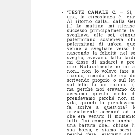
“
TESTE CANALE C.
– Sì, 
una, la circostanza è… er
Al ritorno dalla… dalla Ge
(…) La mattina, mi riferis
successo principalmente la
svegliava alle sei, cin
palermitano sosteneva c
palermitani di un’ora, qu
venne a svegliare verso 
nascondo la felicità nel s
sveglia, avevamo fatto tard
mi disse di andarci a pre
uno. Naturalmente io mi al
non… non lo volevo fare as
ricordo, ricordo che era d
scrivendo proprio, o sul le
sul letto, ho un ricordo… (
ma perché noi eravamo due
avevamo questo modo di
prendevamo perché non si 
vita, quindi la prendevamo
fa, scrive a quest’ora?
inizialmente accennò ad u
che era venuto il momento
tutti: “Ivi compreso anche
una battuta che… chiuse l’
sua borsa, e siamo scesi 
perché c’era… eravamo sul 