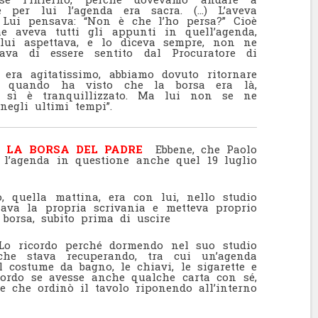
è per lui l’agenda era sacra. (…) L’aveva
) Lui pensava: “Non è che l’ho persa?” Cioè
e aveva tutti gli appunti in quell’agenda,
 lui aspettava, e lo diceva sempre, non ne
tava di essere sentito dal Procuratore di
era agitatissimo, abbiamo dovuto ritornare
 quando ha visto che la borsa era là,
, si è tranquillizzato. Ma lui non se ne
negli ultimi tempi”.
O LA BORSA DEL PADRE
Ebbene, che Paolo
 l’agenda in questione anche quel 19 luglio
no, quella mattina, era con lui, nello studio
nava la propria scrivania e metteva proprio
 borsa, subito prima di uscire
o ricordo perché dormendo nel suo studio
 che stava recuperando, tra cui un’agenda
l costume da bagno, le chiavi, le sigarette e
cordo se avesse anche qualche carta con sé,
e che ordinò il tavolo riponendo all’interno