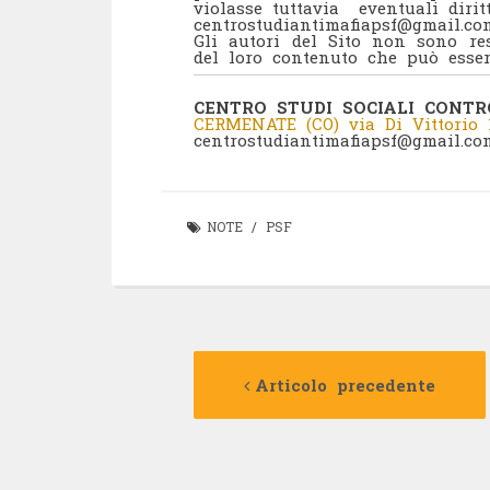
violasse tuttavia eventuali dirit
centrostudiantimafiapsf@gmail.
Gli autori del Sito non sono res
del loro contenuto che può esser
CENTRO STUDI SOCIALI CONTRO
CERMENATE (CO) via Di Vittorio 
centrostudiantimafiapsf@gmail.co
NOTE
/
PSF
Navigazione
Articolo precedente
articolo