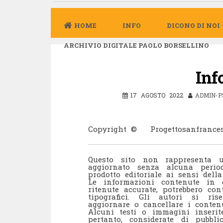
HOME
INFO
DICONO DI NOI
ARCHIVIO DIGITALE PAOLO BORSELLINO
Inf
17 AGOSTO 2022
ADMIN-P
Copyright © Progettosanfrancesco
Questo sito non rappresenta u
aggiornato senza alcuna perio
prodotto editoriale ai sensi della 
Le informazioni contenute in 
ritenute accurate, potrebbero con
tipografici. Gli autori si ris
aggiornare o cancellare i contenu
Alcuni testi o immagini inserit
pertanto, considerate di pubbl