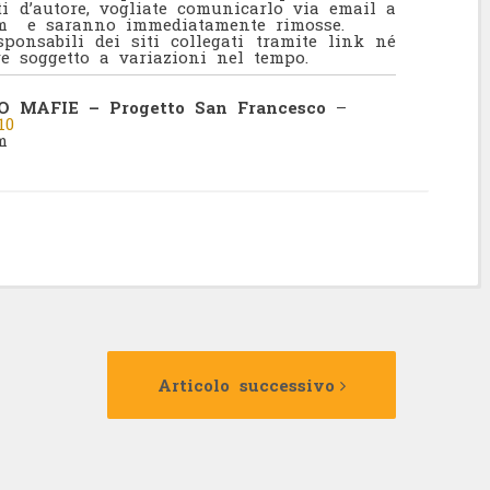
ti d’autore, vogliate comunicarlo via email a
com
e saranno immediatamente rimosse.
ponsabili dei siti collegati tramite link né
e soggetto a variazioni nel tempo.
 MAFIE – Progetto San Francesco
–
10
m
Articolo
Articolo
precedente:
successivo:
Articolo successivo