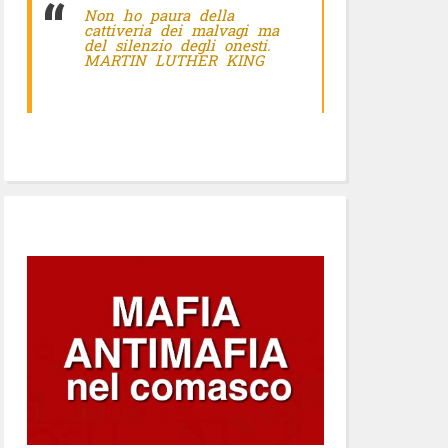
Non ho paura della
cattiveria dei malvagi ma
del silenzio degli onesti.
MARTIN LUTHER KING