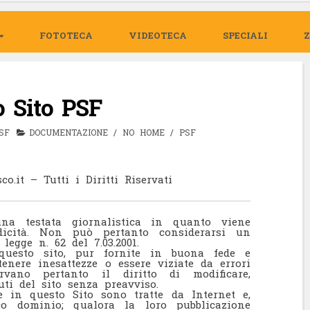
FOTOTECA
VIDEOTECA
SPECIALI
o Sito PSF
SF
DOCUMENTAZIONE
/
NO HOME
/
PSF
.it – Tutti i Diritti Riservati
na testata giornalistica in quanto viene
dicità. Non può pertanto considerarsi un
legge n. 62 del 7.03.2001.
questo sito, pur fornite in buona fede e
tenere inesattezze o essere viziate da errori
ervano pertanto il diritto di modificare,
ti del sito senza preavviso.
e in questo Sito sono tratte da Internet e,
ico dominio; qualora la loro pubblicazione