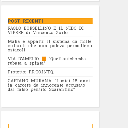
POST RECENTI
PAOLO BORSELLINO E IL NIDO DI
VIPERE di Vincenzo Zurlo
Mafia e appalti: il sistema da mille
miliardi che non poteva permettersi
ostacoli
VIA D’AMELIO
“Quell’autobomba
rubata a spinta”
Protetto: P.R.CO.INT.Q.
GAETANO MURANA: “I miei 18 anni
in carcere da innocente accusato
dal falso pentito Scarantino”