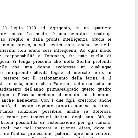
13 luglio 1928 ad Agrigento, in un quartiere
 del posto. La madre è una semplice casalinga
zo sveglio e dalla pronta intelligenza, brucia le
 molto presto, a soli sedici anni, anche se nella
vanissimi non erano così infrequenti.
Ad ogni modo
e responsabilità a Tommaso, fra tutte quella di
posa. Si tenga presenta che nella Sicilia profonda
bile che una donna svolgesse un qualunque
re intraprende attività legate al mercato nero; in
te tessere per il razionamento della farina: è il
sta le città, non esclusa Palermo, soffocata sotto un
ardamento dell’anno prima
Malgrado questo quadro
 dopo i Buscetta mettono al mondo una bambina,
 anche Benedetto. Con i due figli, crescono anche
però, di lavoro regolare proprio non se ne trova;
l’unica soluzione possibile, anche se dolorosa:
e, come per tantissimi italiani degli anni ’40, si
buona possibilità di sistemazione per gli italiani,
poli per poi sbarcare a Buenos Aires, dove si
 dell’antica professione paterna: apre una vetreria