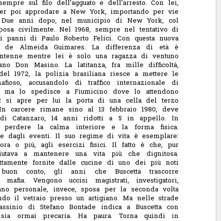
sempre sul filo dell’agguato e dell’arresto. Con lei,
 per poi approdare a New York, importando per vie
.
Due anni dopo, nel municipio di New York, col
sa civilmente. Nel 1968, sempre nel tentativo di
ovi panni di Paulo Roberto Felici. Con questa nuova
ina de Almeida Guimares. La differenza di età è
rantenne mentre lei è solo una ragazza di ventuno
o Don Masino. La latitanza, fra mille difficoltà,
el 1972, la polizia brasiliana riesce a mettere le
afioso, accusandolo di traffico internazionale di
sa ma lo spedisce a Fiumicino dove lo attendono
2 si apre per lui la porta di una cella del terzo
 In carcere rimane sino al 13 febbraio 1980, deve
di Catanzaro, 14 anni ridotti a 5 in appello.
In
perdere la calma interiore e la forma fisica.
e dagli eventi. Il suo regime di vita è esemplare:
ra o più, agli esercizi fisici. Il fatto è che, pur
iutava a mantenere una vita più che dignitosa.
ttamente fornite dalle cucine di uno dei più noti
uon conto, gli anni che Buscetta trascorre
 mafia. Vengono uccisi magistrati, investigatori,
piano personale, invece, sposa per la seconda volta
endo il vetraio presso un artigiano.
Ma nelle strade
sassinio di Stefano Bontade indica a Buscetta con
 sia ormai precaria. Ha paura. Torna quindi in