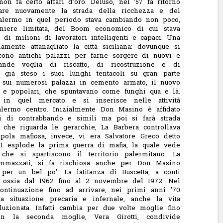
 non fa certo affari d’oro. Deluso, nel ’57 fa ritorno
tare nuovamente la strada della ricchezza e del
 Palermo in quel periodo stava cambiando non poco,
niere limitata, del Boom economico di cui stava
zo di milioni di lavoratori intelligenti e capaci. Una
mente attanagliato la città siciliana: dovunque si
cono antichi palazzi per farne sorgere di nuovi e
nde voglia di riscatto, di ricostruzione e di
già steso i suoi lunghi tentacoli su gran parte
utto sui numerosi palazzi in cemento armato, il nuovo
a e popolari, che spuntavano come funghi qua e là.
 in quel mercato e si inserisce nelle attività
alermo centro. Inizialmente Don Masino è affidato
oni di contrabbando e simili ma poi si farà strada
 che riguarda le gerarchie, La Barbera controllava
pola mafiosa, invece, vi era Salvatore Greco detto
1 esplode la prima guerra di mafia, la quale vede
che si spartiscono il territorio palermitano. La
ammazzati, si fa rischiosa anche per Don Masino
per un bel po’. La latitanza di Buscetta, a conti
i, ossia dal 1962 fino al 2 novembre del 1972. Nel
ontinuazione fino ad arrivare, nei primi anni ’70
 situazione precaria e infernale, anche la vita
uzionata. Infatti cambia per due volte moglie fino
on la seconda moglie, Vera Girotti, condivide