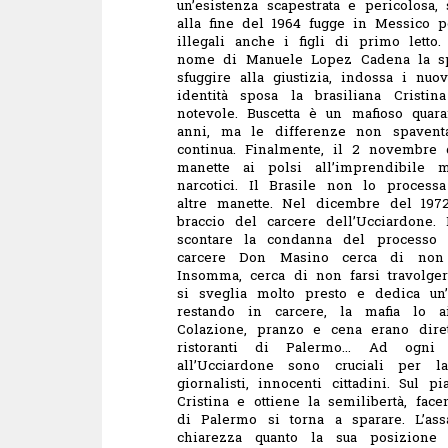
un’esistenza scapestrata e pericolosa, 
alla fine del 1964 fugge in Messico
illegali anche i figli di primo letto
nome di Manuele Lopez Cadena la spo
sfuggire alla giustizia, indossa i nu
identità sposa la brasiliana Crist
notevole. Buscetta è un mafioso qua
anni, ma le
differenze
non spaventan
continua.
Finalmente, il 2 novembre d
manette ai polsi all’imprendibile m
narcotici. Il Brasile non lo proces
altre manette. Nel dicembre del 197
braccio del carcere dell’Ucciardone.
scontare la condanna del processo 
carcere Don Masino cerca di non 
Insomma, cerca di non farsi travolger
si sveglia molto presto e dedica un’o
restando in carcere, la mafia lo a
Colazione, pranzo e cena erano dire
ristoranti di Palermo…
Ad ogni b
all’Ucciardone sono cruciali per la
giornalisti
, innocenti cittadini. Sul 
Cristina e ottiene la semilibertà, fac
di Palermo si torna a sparare. L’as
chiarezza quanto la sua posizione