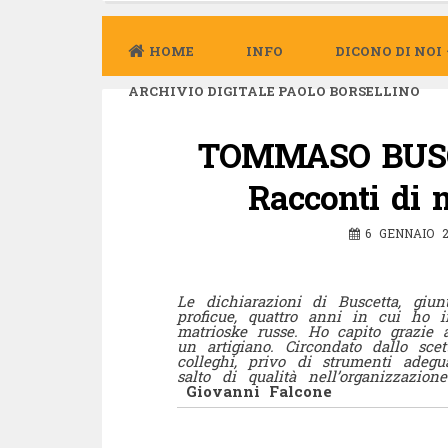
HOME
INFO
DICONO DI NOI
ARCHIVIO DIGITALE PAOLO BORSELLINO
TOMMASO BUSC
Racconti di 
6 GENNAIO 2
Le dichiarazioni di Buscetta, giu
proficue, quattro anni in cui ho
matrioske russe. Ho capito grazie
un artigiano. Circondato dallo scet
colleghi, privo di strumenti ade
salto di qualità nell’organizzazion
Giovanni Falcone