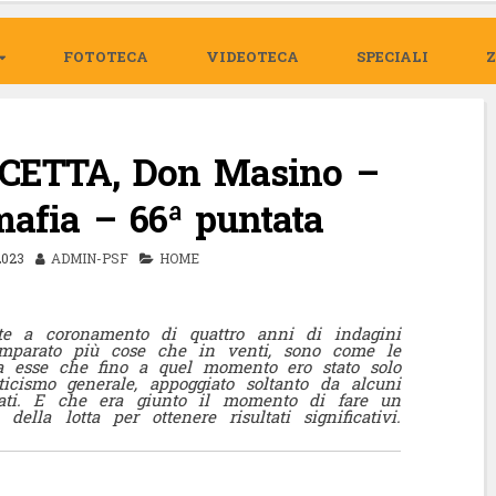
FOTOTECA
VIDEOTECA
SPECIALI
ETTA, Don Masino –
mafia – 66ª puntata
023
ADMIN-PSF
HOME
nte a coronamento di quattro anni di indagini
 imparato più cose che in venti, sono come le
 a esse che fino a quel momento ero stato solo
ticismo generale, appoggiato soltanto da alcuni
guati. E che era giunto il momento di fare un
e della lotta per ottenere risultati
significativi.