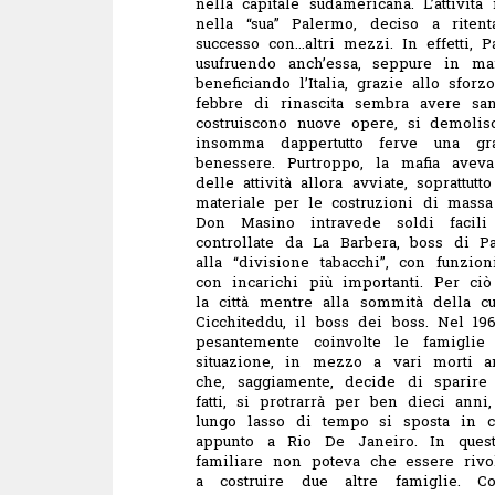
nella capitale sudamericana. L’attività
nella “sua” Palermo, deciso a riten
successo con…altri mezzi.
In effetti,
usufruendo anch’essa, seppure in ma
beneficiando l’Italia, grazie allo sfor
febbre di rinascita sembra avere sana
costruiscono nuove opere, si demolis
insomma dappertutto ferve una gra
benessere.
Purtroppo, la
mafia
aveva 
delle attività allora avviate, sopratt
materiale per le costruzioni di mass
Don Masino intravede soldi facili
controllate da La Barbera, boss di P
alla “divisione tabacchi”, con funzi
con incarichi più importanti. Per ciò
la città mentre alla sommità della cu
Cicchiteddu, il boss dei boss.
Nel 196
pesantemente coinvolte le famiglie 
situazione, in mezzo a vari morti 
che, saggiamente, decide di sparire 
fatti, si protrarrà per ben dieci ann
lungo lasso di tempo si sposta in c
appunto a Rio De Janeiro. In questa
familiare non poteva che essere rivol
a costruire due altre famiglie. C