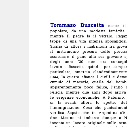
Tommaso Buscetta
nasce il 
popolare, da una modesta famiglia
mentre il padre fa il vetraio.
Ragaz
tappe di una vita intensa sposandosi
Sicilia di allora i matrimoni fra gio
il matrimonio procura delle precis
assicurare il pane alla sua giovane s
degli anni ’30 non era concepi
lavoro….
Buscetta, quindi, per campa
particolare, smercia clandestinamen
1944, la guerra sfianca i civili e deva
cumulo di macerie, quelle del bomb
apparentemente poco felice, l’anno
Felicia, mentre due anni dopo arriva
le esigenze economiche. A Palermo, 
si fa avanti allora lo spettro del
l’immigrazione. Cosa che puntualment
verifica. Saputo che in Argentina c’è 
don Masino si imbarca dunque a Na
inventa un lavoro originale sulle orma