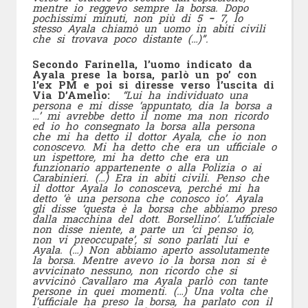
mentre io reggevo sempre la borsa. Dopo
pochissimi minuti, non più di 5
−
7, lo
stesso Ayala chiamò un uomo in abiti civili
che si trovava poco distante (…)”.
Secondo Farinella, l’uomo indicato da
Ayala prese la borsa, parlò un po’ con
l’ex PM e poi si diresse verso l’uscita di
Via D’Amelio:
“Lui ha individuato una
persona e mi disse ‘appuntato, dia la borsa a
…’ mi avrebbe detto il nome ma non ricordo
ed io ho consegnato la borsa alla persona
che mi ha detto il dottor Ayala, che io non
conoscevo. Mi ha detto che era un ufficiale o
un ispettore, mi ha detto che era un
funzionario appartenente o alla Polizia o ai
Carabinieri. (…) Era in abiti civili. Penso che
il dottor Ayala lo conosceva, perché mi ha
detto ‘è una persona che conosco io’. Ayala
gli disse ‘questa è la borsa che abbiamo preso
dalla macchina del dott. Borsellino’. L’ufficiale
non disse niente, a parte un ‘ci penso io,
non vi preoccupate’, si sono parlati lui e
Ayala. (…) Non abbiamo aperto assolutamente
la borsa. Mentre avevo io la borsa non si è
avvicinato nessuno, non ricordo che si
avvicinò Cavallaro ma Ayala parlò con tante
persone in quei momenti. (…) Una volta che
l’ufficiale ha preso la borsa, ha parlato con il