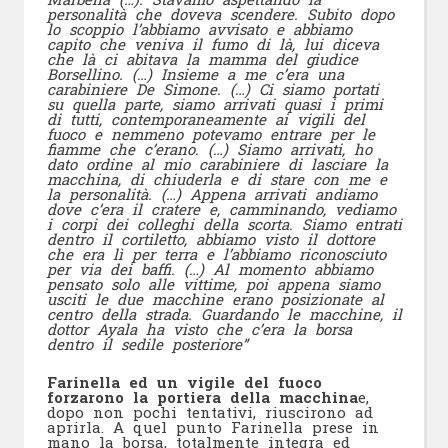
personalità che doveva scendere. Subito dopo
lo scoppio l’abbiamo avvisato e abbiamo
capito che veniva il fumo di là, lui diceva
che là ci abitava la mamma del giudice
Borsellino. (…) Insieme a me c’era una
carabiniere De Simone. (…) Ci siamo portati
su quella parte, siamo arrivati quasi i primi
di tutti, contemporaneamente ai vigili del
fuoco e nemmeno potevamo entrare per le
fiamme che c’erano. (…) Siamo arrivati, ho
dato ordine al mio carabiniere di lasciare la
macchina, di chiuderla e di stare con me e
la personalità. (…) Appena arrivati andiamo
dove c’era il cratere e, camminando, vediamo
i corpi dei colleghi della scorta. Siamo entrati
dentro il cortiletto, abbiamo visto il dottore
che era lì per terra e l’abbiamo riconosciuto
per via dei baffi. (…) Al momento abbiamo
pensato solo alle vittime, poi appena siamo
usciti le due macchine erano posizionate al
centro della strada. Guardando le macchine, il
dottor Ayala ha visto che c’era la borsa
dentro il sedile posteriore”
Farinella ed un vigile del fuoco
forzarono la portiera della macchina
e,
dopo non pochi tentativi, riuscirono ad
aprirla. A quel punto Farinella prese in
mano la borsa, totalmente integra ed