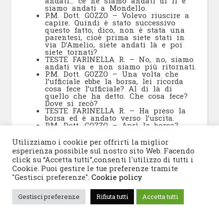
andati… ce ne siamo andati di lì e
siamo andati a Mondello.
P.M. Dott. GOZZO – Volevo riuscire a
capire. Quindi è stato successivo
questo fatto, dico, non è stata una
parentesi, cioè prima siete stati in
via D’Amelio, siete andati là e poi
siete tornati?
TESTE FARINELLA R. – No, no, siamo
andati via e non siamo più ritornati.
P.M. Dott. GOZZO – Una volta che
l’ufficiale ebbe la borsa, lei ricorda
cosa fece l’ufficiale? Al di là di
quello che ha detto. Che cosa fece?
Dove si recò?
TESTE FARINELLA R. – Ha preso la
borsa ed è andato verso l’uscita.
P.M. Dott. GOZZO – Aprì la borsa?
TESTE FARINELLA R. – No.
P.M. Dott. GOZZO – Non lei, l’ufficiale.
Utilizziamo i cookie per offrirti la miglior
TESTE FARINELLA R. – No,
esperienza possibile sul nostro sito Web. Facendo
assolutamente.
click su “Accetta tutti”,consenti l'utilizzo di tutti i
P.M. Dott. GOZZO – E’ un’altra
Cookie. Puoi gestire le tue preferenze tramite
domanda rispetto a quella che ho
fatto prima.
"Gestisci preferenze".
Cookie policy
TESTE FARINELLA R. – No, no, no,
assolutamente. Davanti a noi ha
Gestisci preferenze
Rifiuta tutti
Accetta tutti
preso la borsa, si è parlato con il
dottor Ayala, ha girato, ha salutato e
se n’è andato verso l’uscita.