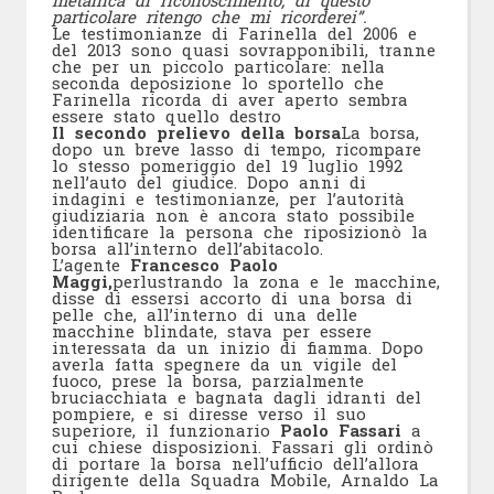
particolare ritengo che mi ricorderei”.
Le testimonianze di Farinella del 2006 e
del 2013 sono quasi sovrapponibili, tranne
che per un piccolo particolare: nella
seconda deposizione lo sportello che
Farinella ricorda di aver aperto sembra
essere stato quello destro
Il secondo prelievo della borsa
La borsa,
dopo un breve lasso di tempo, ricompare
lo stesso pomeriggio del 19 luglio 1992
nell’auto del giudice. Dopo anni di
indagini e testimonianze, per l’autorità
giudiziaria non è ancora stato possibile
identificare la persona che riposizionò la
borsa all’interno dell’abitacolo.
L’agente
Francesco Paolo
Maggi,
perlustrando la zona e le macchine,
disse di essersi accorto di una borsa di
pelle che, all’interno di una delle
macchine blindate, stava per essere
interessata da un inizio di fiamma. Dopo
averla fatta spegnere da un vigile del
fuoco, prese la borsa, parzialmente
bruciacchiata e bagnata dagli idranti del
pompiere, e si diresse verso il suo
superiore, il funzionario
Paolo Fassari
a
cui chiese disposizioni. Fassari gli ordinò
di portare la borsa nell’ufficio dell’allora
dirigente della Squadra Mobile, Arnaldo La