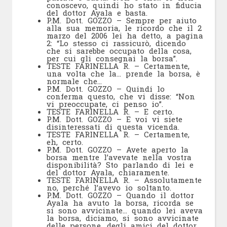
conoscevo, quindi ho stato in fiducia
del dottor Ayala e basta.
P.M. Dott. GOZZO – Sempre per aiuto
alla sua memoria, le ricordo che il 2
marzo del 2006 lei ha detto, a pagina
2: “Lo stesso ci rassicurò, dicendo
che si sarebbe occupato della cosa,
per cui gli consegnai la borsa”.
TESTE FARINELLA R. – Certamente,
una volta che la… prende la borsa, è
normale che…
P.M. Dott. GOZZO – Quindi lo
conferma questo, che vi disse: “Non
vi preoccupate, ci penso io”.
TESTE FARINELLA R. – E certo.
P.M. Dott. GOZZO – E voi vi siete
disinteressati di questa vicenda.
TESTE FARINELLA R. – Certamente,
eh, certo.
P.M. Dott. GOZZO – Avete aperto la
borsa mentre l’avevate nella vostra
disponibilità? Sto parlando di lei e
del dottor Ayala, chiaramente.
TESTE FARINELLA R. – Assolutamente
no, perché l’avevo io soltanto.
P.M. Dott. GOZZO – Quando il dottor
Ayala ha avuto la borsa, ricorda se
si sono avvicinate… quando lei aveva
la borsa, diciamo, si sono avvicinate
delle persone, degli amici del dottor