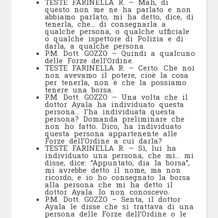
TESTE FARINELLA R. – Mah, di
questo non me ne ha parlato e non
abbiamo parlato, mi ha detto, dice, di
tenerla, che… di consegnarla a
qualche persona, o qualche ufficiale
o qualche ispettore di Polizia e di
darla, a qualche persona.
P.M. Dott. GOZZO – Quindi a qualcuno
delle Forze dell’Ordine.
TESTE FARINELLA R. – Certo. Che noi
non avevamo il potere, cioè la cosa
per tenerla, non è che la possiamo
tenere una borsa.
P.M. Dott. GOZZO – Una volta che il
dottor Ayala ha individuato questa
persona… l’ha individuata questa
persona? Domanda preliminare che
non ho fatto. Dico, ha individuato
questa persona appartenente alle
Forze dell’Ordine a cui darla?
TESTE FARINELLA R. – Sì, lui ha
individuato una persona, che mi… mi
disse, dice: “Appuntato, dia la borsa”,
mi avrebbe detto il nome, ma non
ricordo, e io ho consegnato la borsa
alla persona che mi ha detto il
dottor Ayala. Io non conoscevo.
P.M. Dott. GOZZO – Senta, il dottor
Ayala le disse che si trattava di una
persona delle Forze dell’Ordine o le