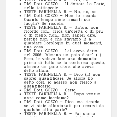
P.M. Dott. GOZZO – Il dottore Lo Forte,
nella fattispecie.
TESTE FARINELLA R. – No, no, no.
P.M. Dott. GOZZO – Non lo ricorda.
Quanto tempo siete rimasti sui
luoghi? Se ricorda.
TESTE FARINELLA R. – Un’ora, non
ricordo con… circa un’oretta o di più
o di meno, non… non saprei dire,
perché non è che stavamo lì a
guardare l’orologio in quei momenti,
una cosa…
P.M. Dott. GOZZO – Lei aveva detto
nel 2006: “Almeno un paio d’ore”. (…)
Ecco, le volevo fare una domanda:
prima di tutto se lo conferma questo,
almeno un paio d’ore, che aveva
detto allora.
TESTE FARINELLA R. – Dico (…) non
saprei quantificare. Se allora ho
detto così, io adesso non riesco a
quantificarlo.
P.M. Dott. GOZZO – Certo.
TESTE FARINELLA R. – Dopo ventun
anni come facciamo?
P.M. Dott. GOZZO – Dico, ma ricorda
se vi siete allontanati per recarvi da
qualche altra parte?
TESTE FARINELLA R. – Poi siamo