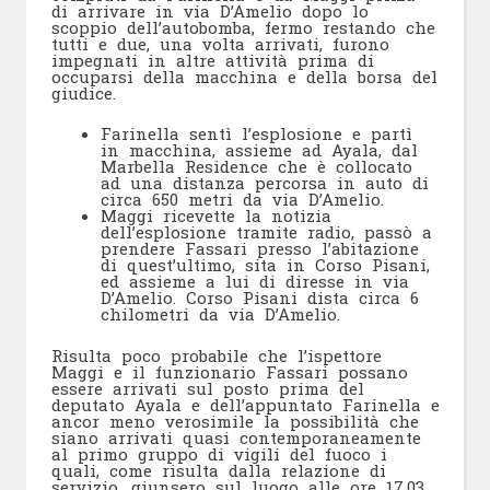
di arrivare in via D’Amelio dopo lo
scoppio dell’autobomba, fermo restando che
tutti e due, una volta arrivati, furono
impegnati in altre attività prima di
occuparsi della macchina e della borsa del
giudice.
Farinella sentì l’esplosione e partì
in macchina, assieme ad Ayala, dal
Marbella Residence che è collocato
ad una distanza percorsa in auto di
circa 650 metri da via D’Amelio.
Maggi ricevette la notizia
dell’esplosione tramite radio, passò a
prendere Fassari presso l’abitazione
di quest’ultimo, sita in Corso Pisani,
ed assieme a lui di diresse in via
D’Amelio. Corso Pisani dista circa 6
chilometri da via D’Amelio.
Risulta poco probabile che l’ispettore
Maggi e il funzionario Fassari possano
essere arrivati sul posto prima del
deputato Ayala e dell’appuntato Farinella e
ancor meno verosimile la possibilità che
siano arrivati quasi contemporaneamente
al primo gruppo di vigili del fuoco i
quali, come risulta dalla relazione di
servizio, giunsero sul luogo alle ore 17.03,