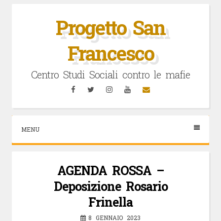
Vai
al
Progetto San
contenuto
Francesco
Centro Studi Sociali contro le mafie
Facebook
Twitter
Instagram
YouTube
Email
MENU
AGENDA ROSSA –
Deposizione Rosario
Frinella
8 GENNAIO 2023