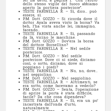
dello stesso vigile del fuoco abbiamo
aperto la portiera posteriore”.
TESTE FARINELLA R. – Sì, dico… può
essere, sì.
P.M. Dott. GOZZO – Si ricorda dove il
dottor Ayala aveva visto la borsa? Va
beh, l’ha vista anche lei, immagino,
facendo…
TESTE FARINELLA R. – Sì, passando
da là, vicino le macchine.
P.M. Dott. GOZZO – Dov’era la borsa
del dottore Borsellino?
TESTE FARINELLA R. – Nel sedile
posteriore.
P.M. Dott. GOZZO – Nel sedile
posteriore. Dove ci si siede, diciamo
così, o sotto, diciamo, dove si
poggiano i piedi?
TESTE FARINELLA R. – No, no, dove…
nel seggiolino.
P.M. Dott. GOZZO – Nel seggiolino.
TESTE FARINELLA R. – Altrimenti, se
era sotto, come facevamo a vederlo?
P.M. Dott. GOZZO – Senta, l’operazione
di aprire la porta è stata difficile,
facile? Da che cosa dipendeva?
TESTE FARINELLA R. – Sì, era un po’
incastrata dall’onda d’urto,
naturalmente.