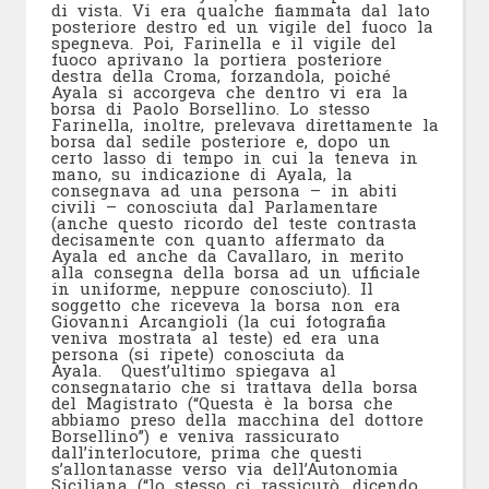
di vista. Vi era qualche fiammata dal lato
posteriore destro ed un vigile del fuoco la
spegneva. Poi, Farinella e il vigile del
fuoco aprivano la portiera posteriore
destra della Croma, forzandola, poiché
Ayala si accorgeva che dentro vi era la
borsa di Paolo Borsellino. Lo stesso
Farinella, inoltre, prelevava direttamente la
borsa dal sedile posteriore e, dopo un
certo lasso di tempo in cui la teneva in
mano, su indicazione di Ayala, la
consegnava ad una persona – in abiti
civili – conosciuta dal Parlamentare
(anche questo ricordo del teste contrasta
decisamente con quanto affermato da
Ayala ed anche da Cavallaro, in merito
alla consegna della borsa ad un ufficiale
in uniforme, neppure conosciuto). Il
soggetto che riceveva la borsa non era
Giovanni Arcangioli (la cui fotografia
veniva mostrata al teste) ed era una
persona (si ripete) conosciuta da
Ayala. Quest’ultimo spiegava al
consegnatario che si trattava della borsa
del Magistrato (“Questa è la borsa che
abbiamo preso della macchina del dottore
Borsellino”) e veniva rassicurato
dall’interlocutore, prima che questi
s’allontanasse verso via dell’Autonomia
Siciliana (“lo stesso ci rassicurò, dicendo