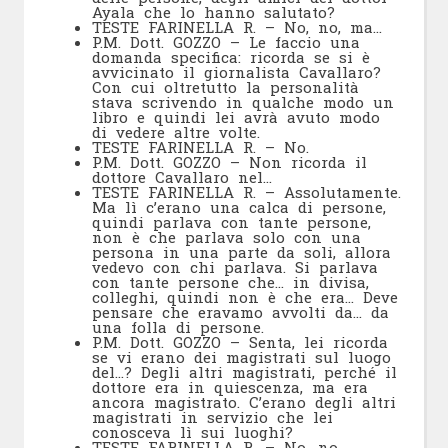
Ayala che lo hanno salutato?
TESTE FARINELLA R. – No, no, ma…
P.M. Dott. GOZZO – Le faccio una
domanda specifica: ricorda se si è
avvicinato il giornalista Cavallaro?
Con cui oltretutto la personalità
stava scrivendo in qualche modo un
libro e quindi lei avrà avuto modo
di vedere altre volte.
TESTE FARINELLA R. – No.
P.M. Dott. GOZZO – Non ricorda il
dottore Cavallaro nel…
TESTE FARINELLA R. – Assolutamente.
Ma lì c’erano una calca di persone,
quindi parlava con tante persone,
non è che parlava solo con una
persona in una parte da soli, allora
vedevo con chi parlava. Si parlava
con tante persone che… in divisa,
colleghi, quindi non è che era… Deve
pensare che eravamo avvolti da… da
una folla di persone.
P.M. Dott. GOZZO – Senta, lei ricorda
se vi erano dei magistrati sul luogo
del…? Degli altri magistrati, perché il
dottore era in quiescenza, ma era
ancora magistrato. C’erano degli altri
magistrati in servizio che lei
conosceva lì sui luoghi?
TESTE FARINELLA R. – No, no.