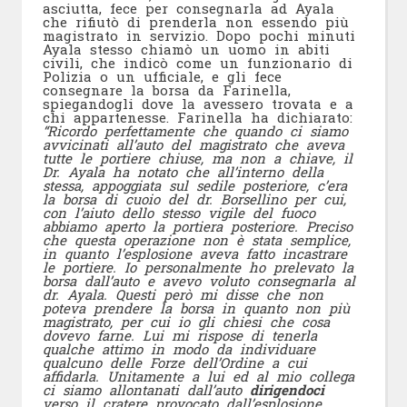
asciutta, fece per consegnarla ad Ayala
che rifiutò di prenderla non essendo più
magistrato in servizio. Dopo pochi minuti
Ayala stesso chiamò un uomo in abiti
civili, che indicò come un funzionario di
Polizia o un ufficiale, e gli fece
consegnare la borsa da Farinella,
spiegandogli dove la avessero trovata e a
chi appartenesse. Farinella ha dichiarato:
“Ricordo perfettamente che quando ci siamo
avvicinati all’auto del magistrato che aveva
tutte le portiere chiuse, ma non a chiave, il
Dr. Ayala ha notato che all’interno della
stessa, appoggiata sul sedile posteriore, c’era
la borsa di cuoio del dr. Borsellino per cui,
con l’aiuto dello stesso vigile del fuoco
abbiamo aperto la portiera posteriore. Preciso
che questa operazione non è stata semplice,
in quanto l’esplosione aveva fatto incastrare
le portiere. Io personalmente ho prelevato la
borsa dall’auto e avevo voluto consegnarla al
dr. Ayala. Questi però mi disse che non
poteva prendere la borsa in quanto non più
magistrato, per cui io gli chiesi che cosa
dovevo farne. Lui mi rispose di tenerla
qualche attimo in modo da individuare
qualcuno delle Forze dell’Ordine a cui
affidarla. Unitamente a lui ed al mio collega
ci siamo allontanati dall’auto
dirigendoci
verso il cratere provocato dall’esplosione,