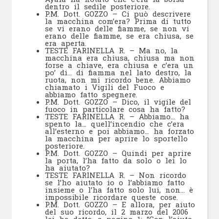
dentro il sedile posteriore.
P.M. Dott. GOZZO – Ci può descrivere
la macchina com’era? Prima di tutto
se vi erano delle fiamme, se non vi
erano delle fiamme, se era chiusa, se
era aperta.
TESTE FARINELLA R. – Ma no, la
macchina era chiusa, chiusa ma non
forse a chiave, era chiusa e c’era un
po’ di… di fiamma nel lato destro, la
ruota, non mi ricordo bene. Abbiamo
chiamato i Vigili del Fuoco e
abbiamo fatto spegnere.
P.M. Dott. GOZZO – Dico, il vigile del
fuoco in particolare cosa ha fatto?
TESTE FARINELLA R. – Abbiamo… ha
spento la… quell’incendio che c’era
all’esterno e poi abbiamo… ha forzato
la macchina per aprire lo sportello
posteriore.
P.M. Dott. GOZZO – Quindi per aprire
la porta, l’ha fatto da solo o lei lo
ha aiutato?
TESTE FARINELLA R. – Non ricordo
se l’ho aiutato io o l’abbiamo fatto
insieme o l’ha fatto solo lui, non… è
impossibile ricordare queste cose.
P.M. Dott. GOZZO – E allora, per aiuto
del suo ricordo, il 2 marzo del 2006
lei ha detto, a pagina 1: “Con l’aiuto