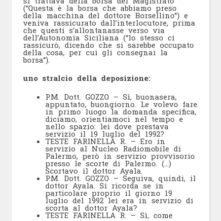
si trattava della borsa del Magistrato
(“Questa è la borsa che abbiamo preso
della macchina del dottore Borsellino”) e
veniva rassicurato dall’interlocutore, prima
che questi s’allontanasse verso via
dell’Autonomia Siciliana (“lo stesso ci
rassicurò, dicendo che si sarebbe occupato
della cosa, per cui gli consegnai la
borsa”).
uno stralcio della deposizione:
P.M. Dott. GOZZO – Sì, buonasera,
appuntato, buongiorno. Le volevo fare
in primo luogo la domanda specifica,
diciamo, orientiamoci nel tempo e
nello spazio: lei dove prestava
servizio il 19 luglio del 1992?
TESTE FARINELLA R. – Ero in
servizio al Nucleo Radiomobile di
Palermo, però in servizio provvisorio
presso le scorte di Palermo. (…)
Scortavo il dottor Ayala.
P.M. Dott. GOZZO – Seguiva, quindi, il
dottor Ayala. Si ricorda se in
particolare proprio il giorno 19
luglio del 1992 lei era in servizio di
scorta al dottor Ayala?
TESTE FARINELLA R. – Sì, come