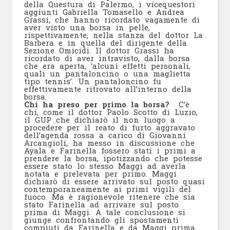
della Questura di Palermo, i vicequestori
aggiunti Gabriella Tomasello e Andrea
Grassi, che hanno ricordato vagamente di
aver visto una borsa in pelle,
rispettivamente, nella stanza del dottor La
Barbera e in quella del dirigente della
Sezione Omicidi. Il dottor Grassi ha
ricordato di aver intravisto, dalla borsa
che era aperta, ‘alcuni effetti personali,
quali un pantaloncino o una maglietta
tipo tennis’. Un pantaloncino fu
effettivamente ritrovato all’interno della
borsa.
Chi ha preso per primo la borsa?
C’è
chi, come il dottor Paolo Scotto di Luzio,
il GUP che dichiarò il non luogo a
procedere per il reato di furto aggravato
dell’agenda rossa a carico di Giovanni
Arcangioli, ha messo in discussione che
Ayala e Farinella fossero stati i primi a
prendere la borsa, ipotizzando che potesse
essere stato lo stesso Maggi ad averla
notata e prelevata per primo. Maggi
dichiarò di essere arrivato sul posto quasi
contemporaneamente ai primi vigili del
fuoco. Ma è ragionevole ritenere che sia
stato Farinella ad arrivare sul posto
prima di Maggi. A tale conclusione si
giunge confrontando gli spostamenti
compiuti da Farinella e da Maggi prima