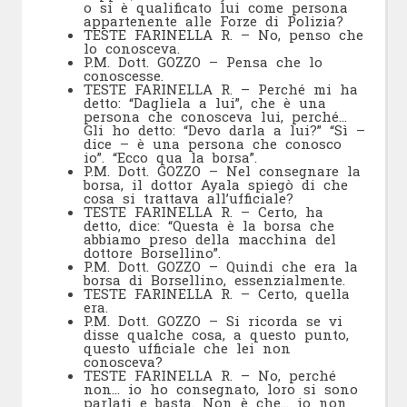
o si è qualificato lui come persona
appartenente alle Forze di Polizia?
TESTE FARINELLA R. – No, penso che
lo conosceva.
P.M. Dott. GOZZO – Pensa che lo
conoscesse.
TESTE FARINELLA R. – Perché mi ha
detto: “Dagliela a lui”, che è una
persona che conosceva lui, perché…
Gli ho detto: “Devo darla a lui?” “Sì –
dice – è una persona che conosco
io”. “Ecco qua la borsa”.
P.M. Dott. GOZZO – Nel consegnare la
borsa, il dottor Ayala spiegò di che
cosa si trattava all’ufficiale?
TESTE FARINELLA R. – Certo, ha
detto, dice: “Questa è la borsa che
abbiamo preso della macchina del
dottore Borsellino”.
P.M. Dott. GOZZO – Quindi che era la
borsa di Borsellino, essenzialmente.
TESTE FARINELLA R. – Certo, quella
era.
P.M. Dott. GOZZO – Si ricorda se vi
disse qualche cosa, a questo punto,
questo ufficiale che lei non
conosceva?
TESTE FARINELLA R. – No, perché
non… io ho consegnato, loro si sono
parlati e basta. Non è che… io non