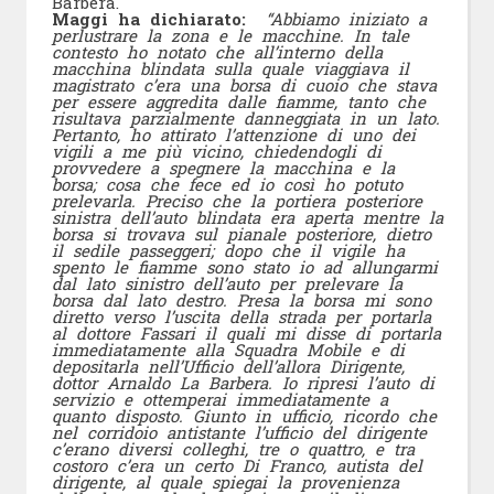
Barbera.
Maggi ha dichiarato:
“Abbiamo iniziato a
perlustrare la zona e le macchine. In tale
contesto ho notato che all’interno della
macchina blindata sulla quale viaggiava il
magistrato c’era una borsa di cuoio che stava
per essere aggredita dalle fiamme, tanto che
risultava parzialmente danneggiata in un lato.
Pertanto, ho attirato l’attenzione di uno dei
vigili a me più vicino, chiedendogli di
provvedere a spegnere la macchina e la
borsa; cosa che fece ed io così ho potuto
prelevarla. Preciso che la portiera posteriore
sinistra dell’auto blindata era aperta mentre la
borsa si trovava sul pianale posteriore, dietro
il sedile passeggeri; dopo che il vigile ha
spento le fiamme sono stato io ad allungarmi
dal lato sinistro dell’auto per prelevare la
borsa dal lato destro. Presa la borsa mi sono
diretto verso l’uscita della strada per portarla
al dottore Fassari il quali mi disse di portarla
immediatamente alla Squadra Mobile e di
depositarla nell’Ufficio dell’allora Dirigente,
dottor Arnaldo La Barbera. Io ripresi l’auto di
servizio e ottemperai immediatamente a
quanto disposto. Giunto in ufficio, ricordo che
nel corridoio antistante l’ufficio del dirigente
c’erano diversi colleghi, tre o quattro, e tra
costoro c’era un certo Di Franco, autista del
dirigente, al quale spiegai la provenienza