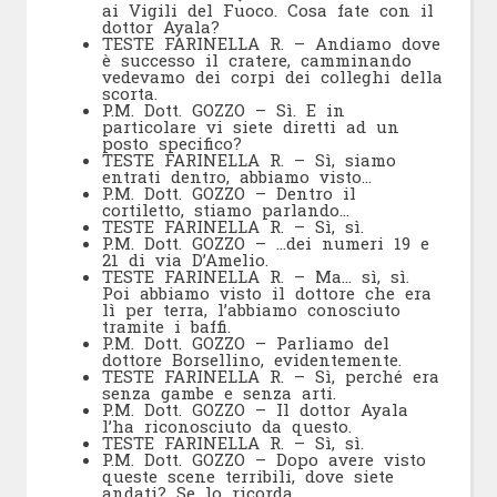
ai Vigili del Fuoco. Cosa fate con il
dottor Ayala?
TESTE FARINELLA R. – Andiamo dove
è successo il cratere, camminando
vedevamo dei corpi dei colleghi della
scorta.
P.M. Dott. GOZZO – Sì. E in
particolare vi siete diretti ad un
posto specifico?
TESTE FARINELLA R. – Sì, siamo
entrati dentro, abbiamo visto…
P.M. Dott. GOZZO – Dentro il
cortiletto, stiamo parlando…
TESTE FARINELLA R. – Sì, sì.
P.M. Dott. GOZZO – …dei numeri 19 e
21 di via D’Amelio.
TESTE FARINELLA R. – Ma… sì, sì.
Poi abbiamo visto il dottore che era
lì per terra, l’abbiamo conosciuto
tramite i baffi.
P.M. Dott. GOZZO – Parliamo del
dottore Borsellino, evidentemente.
TESTE FARINELLA R. – Sì, perché era
senza gambe e senza arti.
P.M. Dott. GOZZO – Il dottor Ayala
l’ha riconosciuto da questo.
TESTE FARINELLA R. – Sì, sì.
P.M. Dott. GOZZO – Dopo avere visto
queste scene terribili, dove siete
andati? Se lo ricorda.