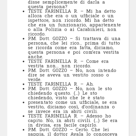
disse semplicemente di darla a
questa persona?
TESTE FARINELLA R. – Mi ha detto
allora che era o un ufficiale o un
ispettore, non ricordo. Mi ha detto
che era un funzionario, appartenente
o alla Polizia o ai Carabinieri, non
ricordo.
P.M. Dott. GOZZO – Si trattava di una
persona, che lei rico… prima di tutto
se ricorda come era fatta, diciamo,
questa persona e poi com’era vestita
anche.
TESTE FARINELLA R. – Come era
vestita non… non ricordo.
P.M. Dott. GOZZO – No, non intendo
dire se aveva un vestito rosso o
verde.
TESTE FARINELLA R. – Ah.
P.M. Dott. GOZZO – No, non le sto
chiedendo questo. (…) Le sto
chiedendo, visto che le è stato
presentato come un ufficiale, se era
vestito, diciamo così, d’ordinanza o
se invece era in abiti civili.
TESTE FARINELLA R. – Adesso ho
capito. No, in abiti civili. (…) Se era
in divisa, era facile capirlo.
P.M. Dott. GOZZO – Certo. Che lei
sappia, il dottor Ayala lo conosceva