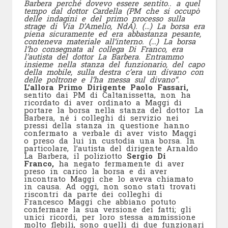
Barbera perché dovevo essere sentito.. a quel
tempo dal dottor Cardella (PM che si occupò
delle indagini e del primo processo sulla
strage di Via D’Amelio, NdA). (…) La borsa era
piena sicuramente ed era abbastanza pesante,
conteneva materiale all’interno. (…) La borsa
l’ho consegnata al collega Di Franco, era
l’autista del dottor La Barbera. Entrammo
insieme nella stanza del funzionario, del capo
della mobile, sulla destra c’era un divano con
delle poltrone e l’ha messa sul divano”.
L’allora Primo Dirigente Paolo Fassari,
sentito dai PM di Caltanissetta, non ha
ricordato di aver ordinato a Maggi di
portare la borsa nella stanza del dottor La
Barbera, né i colleghi di servizio nei
pressi della stanza in questione hanno
confermato a verbale di aver visto Maggi
o preso da lui in custodia una borsa. In
particolare, l’autista del dirigente Arnaldo
La Barbera, il poliziotto
Sergio Di
Franco,
ha negato fermamente di aver
preso in carico la borsa e di aver
incontrato Maggi che lo aveva chiamato
in causa. Ad oggi, non sono stati trovati
riscontri da parte dei colleghi di
Francesco Maggi che abbiano potuto
confermare la sua versione dei fatti; gli
unici ricordi, per loro stessa ammissione
molto flebili, sono quelli di due funzionari