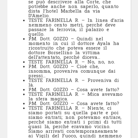
se può descrivere alla Corte, che
potrebbe anche non saperlo, quanto
dista l’hotel Marbella da via
D’Amelio.
TESTE FARINELLA R. – In linea d’aria
nemmeno cento metri, perché deve
passare la ferrovia, il palazzo e
quello.
P.M. Dott. GOZZO – Quindi nel
momento in cui il dottore Ayala ha
ricostruito che poteva essere il
dottore Borsellino la vittima
dell’attentato, perché diceva…
TESTE FARINELLA R. – No, no, no.
P.M. Dott. GOZZO – Cioè che,
insomma, proveniva comunque dai
pressi…
TESTE FARINELLA R. – Proveniva di
là.
P.M. Dott. GOZZO – Cosa avete fatto?
TESTE FARINELLA R. – Mica avevamo
la sfera magica.
P.M. Dott. GOZZO – Cosa avete fatto?
TESTE FARINELLA R. – Niente, ci
siamo portati su quella parte e poi
siamo entrati; non potevamo entrare,
perché siamo entrati i primi di tutti
quasi là, perché eravamo vicino.
Siamo arrivati contemporaneamente
ai Vigili del Fuoco, quindi nemmeno