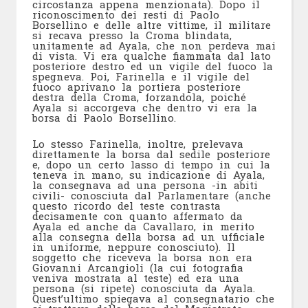
circostanza appena menzionata). Dopo il
riconoscimento dei resti di Paolo
Borsellino e delle altre vittime, il militare
si recava presso la Croma blindata,
unitamente ad Ayala, che non perdeva mai
di vista. Vi era qualche fiammata dal lato
posteriore destro ed un vigile del fuoco la
spegneva. Poi, Farinella e il vigile del
fuoco aprivano la portiera posteriore
destra della Croma, forzandola, poiché
Ayala si accorgeva che dentro vi era la
borsa di Paolo Borsellino.
Lo stesso Farinella, inoltre, prelevava
direttamente la borsa dal sedile posteriore
e, dopo un certo lasso di tempo in cui la
teneva in mano, su indicazione di Ayala,
la consegnava ad una persona -in abiti
civili- conosciuta dal Parlamentare (anche
questo ricordo del teste contrasta
decisamente con quanto affermato da
Ayala ed anche da Cavallaro, in merito
alla consegna della borsa ad un ufficiale
in uniforme, neppure conosciuto). Il
soggetto che riceveva la borsa non era
Giovanni Arcangioli (la cui fotografia
veniva mostrata al teste) ed era una
persona (si ripete) conosciuta da Ayala.
Quest’ultimo spiegava al consegnatario che