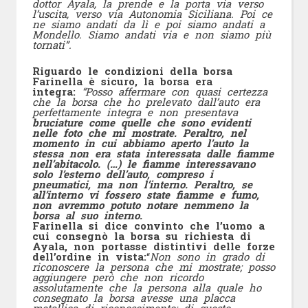
dottor Ayala, la prende e la porta via verso
l’uscita, verso via Autonomia Siciliana. Poi ce
ne siamo andati da lì e poi siamo andati a
Mondello. Siamo andati via e non siamo più
tornati”.
Riguardo le condizioni della borsa
Farinella è sicuro, la borsa era
integra:
“Posso affermare con quasi certezza
che la borsa che ho prelevato dall’auto era
perfettamente integra e non presentava
bruciature come quelle che sono evidenti
nelle foto che mi mostrate. Peraltro, nel
momento in cui abbiamo aperto l’auto la
stessa non era stata interessata dalle fiamme
nell’abitacolo. (…) le fiamme interessavano
solo l’esterno dell’auto, compreso i
pneumatici, ma non l’interno. Peraltro, se
all’interno vi fossero state fiamme e fumo,
non avremmo potuto notare nemmeno la
borsa al suo interno.
Farinella si dice convinto che l’uomo a
cui consegnò la borsa su richiesta di
Ayala, non portasse distintivi delle forze
dell’ordine in vista:
“
Non sono in grado di
riconoscere la persona che mi mostrate; posso
aggiungere però che non ricordo
assolutamente che la persona alla quale ho
consegnato la borsa avesse una placca
metallica di riconoscimento; di questo