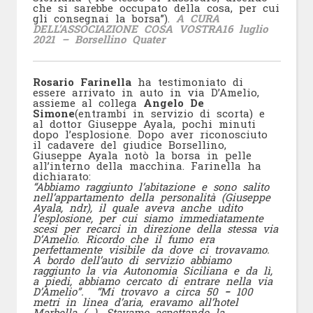
che si sarebbe occupato della cosa, per cui
gli consegnai la borsa”).
A CURA
DELL’ASSOCIAZIONE COSA VOSTRA
16 luglio
2021 – Borsellino Quater
Rosario Farinella
ha testimoniato di
essere arrivato in auto in via D’Amelio,
assieme al collega
Angelo De
Simone
(entrambi in servizio di scorta) e
al dottor Giuseppe Ayala, pochi minuti
dopo l’esplosione. Dopo aver riconosciuto
il cadavere del giudice Borsellino,
Giuseppe Ayala notò la borsa in pelle
all’interno della macchina. Farinella ha
dichiarato:
“Abbiamo raggiunto l’abitazione e sono salito
nell’appartamento della personalità (Giuseppe
Ayala, ndr), il quale aveva anche udito
l’esplosione, per cui siamo immediatamente
scesi per recarci in direzione della stessa via
D’Amelio. Ricordo che il fumo era
perfettamente visibile da dove ci trovavamo.
A bordo dell’auto di servizio abbiamo
raggiunto la via Autonomia Siciliana e da lì,
a piedi, abbiamo cercato di entrare nella via
D’Amelio”. “Mi trovavo a circa 50
−
100
metri in linea d’aria, eravamo all’hotel
Marbella (…). Stavamo aspettando la