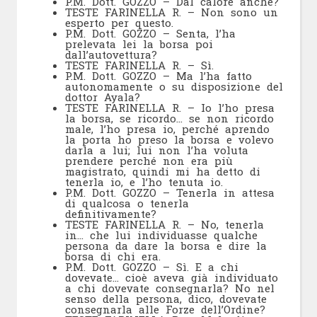
P.M. Dott. GOZZO – Dal calore anche?
TESTE FARINELLA R. – Non sono un
esperto per questo.
P.M. Dott. GOZZO – Senta, l’ha
prelevata lei la borsa poi
dall’autovettura?
TESTE FARINELLA R. – Sì.
P.M. Dott. GOZZO – Ma l’ha fatto
autonomamente o su disposizione del
dottor Ayala?
TESTE FARINELLA R. – Io l’ho presa
la borsa, se ricordo… se non ricordo
male, l’ho presa io, perché aprendo
la porta ho preso la borsa e volevo
darla a lui; lui non l’ha voluta
prendere perché non era più
magistrato, quindi mi ha detto di
tenerla io, e l’ho tenuta io.
P.M. Dott. GOZZO – Tenerla in attesa
di qualcosa o tenerla
definitivamente?
TESTE FARINELLA R. – No, tenerla
in… che lui individuasse qualche
persona da dare la borsa e dire la
borsa di chi era.
P.M. Dott. GOZZO – Sì. E a chi
dovevate… cioè aveva già individuato
a chi dovevate consegnarla? No nel
senso della persona, dico, dovevate
consegnarla alle Forze dell’Ordine?