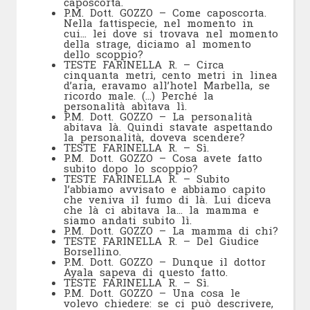
caposcorta.
P.M. Dott. GOZZO – Come caposcorta.
Nella fattispecie, nel momento in
cui… lei dove si trovava nel momento
della strage, diciamo al momento
dello scoppio?
TESTE FARINELLA R. – Circa
cinquanta metri, cento metri in linea
d’aria, eravamo all’hotel Marbella, se
ricordo male. (…) Perché la
personalità abitava lì.
P.M. Dott. GOZZO – La personalità
abitava là. Quindi stavate aspettando
la personalità, doveva scendere?
TESTE FARINELLA R. – Sì.
P.M. Dott. GOZZO – Cosa avete fatto
subito dopo lo scoppio?
TESTE FARINELLA R. – Subito
l’abbiamo avvisato e abbiamo capito
che veniva il fumo di là. Lui diceva
che là ci abitava la… la mamma e
siamo andati subito lì.
P.M. Dott. GOZZO – La mamma di chi?
TESTE FARINELLA R. – Del Giudice
Borsellino.
P.M. Dott. GOZZO – Dunque il dottor
Ayala sapeva di questo fatto.
TESTE FARINELLA R. – Sì.
P.M. Dott. GOZZO – Una cosa le
volevo chiedere: se ci può descrivere,