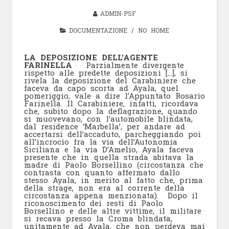
ADMIN-PSF
DOCUMENTAZIONE
/
NO HOME
LA DEPOSIZIONE DELL’AGENTE
FARINELLA
Parzialmente divergente
rispetto alle predette deposizioni […], si
rivela la deposizione del Carabiniere che
faceva da capo scorta ad Ayala, quel
pomeriggio, vale a dire l’Appuntato Rosario
Farinella. Il Carabiniere, infatti, ricordava
che, subito dopo la deflagrazione, quando
si muovevano, con l’automobile blindata,
dal residence ‘Marbella’, per andare ad
accertarsi dell’accaduto, parcheggiando poi
all’incrocio fra la via dell’Autonomia
Siciliana e la via D’Amelio, Ayala faceva
presente che in quella strada abitava la
madre di Paolo Borsellino (circostanza che
contrasta con quanto affermato dallo
stesso Ayala, in merito al fatto che, prima
della strage, non era al corrente della
circostanza appena menzionata). Dopo il
riconoscimento dei resti di Paolo
Borsellino e delle altre vittime, il militare
si recava presso la Croma blindata,
unitamente ad Ayala, che non perdeva mai