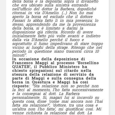
della borsa e la depositai sopra il divanetto
che era ubicato sulla sinistra entrando
nell’ufficio del dottor la Barbera, dopodiché
ritornai in via D’Amelio. (…) Non ho mai
aperto la borsa ed escludo che il dottore
Fassari lo abbia fatto lì in mia presenza; lo
stesso, apprendendo da me la provenienza
della borsa, si è limitato a darmi la
disposizione già riferita. Ricordo di avere
inizialmente fatto più volte avanti e indietro
dalla via D’Amelio perché il fuoco e
soprattutto il fumo impedivano di stare troppo
vicino ai luoghi della strage. Ritengo che nel
periodo in questione siano trascorsi circa 10
minuti”.
In occasione della deposizione di
Francesco Maggi al processo ‘Borsellino
QUATER’, il Pubblico Ministero ha
chiesto spiegazioni sul ritardo nella
stesura della relazione di servizio da
parte di Maggi e sulla consegna della
borsa in Questura e Maggi ha così
risposto:
“‘Sta relazione non so perché non
la feci al momento, l’ho fatta successivamente
e la consegnai al dott. La Barbera
personalmente. Si, magari lui si incavolò su
questa cosa, disse ‘come mai ancora non l’hai
fatta sta relazione?’, ‘dottore, tra una cosa e
un’altra non l’ho fatta’, mi giustificai così. Mi
venne richiesta la relazione dal dott. La