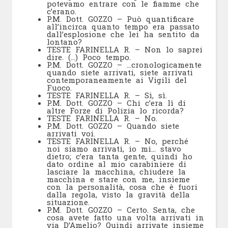
potevamo entrare con le fiamme che
c’erano.
P.M. Dott. GOZZO – Può quantificare
all’incirca quanto tempo era passato
dall’esplosione che lei ha sentito da
lontano?
TESTE FARINELLA R. – Non lo saprei
dire. (…) Poco tempo.
P.M. Dott. GOZZO – …cronologicamente
quando siete arrivati, siete arrivati
contemporaneamente ai Vigili del
Fuoco.
TESTE FARINELLA R. – Sì, sì.
P.M. Dott. GOZZO – Chi c’era lì di
altre Forze di Polizia lo ricorda?
TESTE FARINELLA R. – No.
P.M. Dott. GOZZO – Quando siete
arrivati voi.
TESTE FARINELLA R. – No, perché
noi siamo arrivati, io mi… stavo
dietro; c’era tanta gente, quindi ho
dato ordine al mio carabiniere di
lasciare la macchina, chiudere la
macchina e stare con me, insieme
con la personalità, cosa che è fuori
dalla regola, visto la gravità della
situazione.
P.M. Dott. GOZZO – Certo. Senta, che
cosa avete fatto una volta arrivati in
via D’Amelio? Quindi arrivate insieme