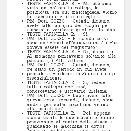
TESTE FARINELLA R. – Ma abbiamo
visto un po’ sia la collega, la
poliziotta, era sul marciapiede, vicino
la macchina, e altri colleghi.
P.M. Dott. GOZZO – Quindi, diciamo,
avete fatto un giro dei luoghi per
riuscire a verificare qual era lo stato.
TESTE FARINELLA R. – Sì.
P.M. Dott. GOZZO – E ricorda se vi
siete avvicinati all’autovettura (…) che
doveva essere del magistrato?
TESTE FARINELLA R. – No, dopo. (…)
Al momento pensavamo soltanto alle
persone (…) Alle vittime.
P.M. Dott. GOZZO – Quindi, diciamo,
c’è stato un periodo in cui avete
pensato a verificare dov’erano i corpi,
essenzialmente.
TESTE FARINELLA R. – Sì, vedere
tutti i colleghi che, cioè,
conoscevamo e uscivamo insieme.
P.M. Dott. GOZZO – Dopo avere fatto
questa cosa tremenda, diciamo, siete
andati poi sulla macchina, vicino
alla macchina?
TESTE FARINELLA R. – Poi, appena
siamo usciti, le due macchine erano
posizionate al centro della strada e
guardando le macchine il dottor
Ayala ha notato che c’era la borsa