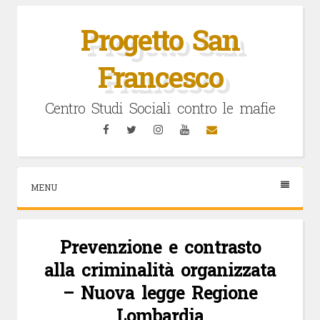
Vai
al
Progetto San
contenuto
Francesco
Centro Studi Sociali contro le mafie
Facebook
Twitter
Instagram
YouTube
Email
MENU
Prevenzione e contrasto
alla criminalità organizzata
– Nuova legge Regione
Lombardia