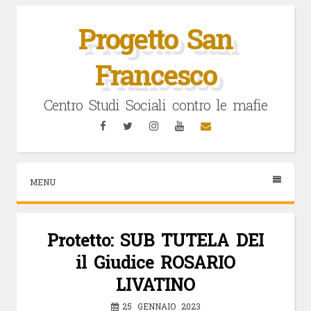
Vai
al
Progetto San
contenuto
Francesco
Centro Studi Sociali contro le mafie
Facebook
Twitter
Instagram
YouTube
Email
MENU
Protetto: SUB TUTELA DEI
il Giudice ROSARIO
LIVATINO
25 GENNAIO 2023