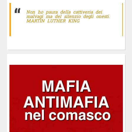
Non ho paura della cattiveria dei
malvagi ma del silenzio degli onesti.
MARTIN LUTHER KING