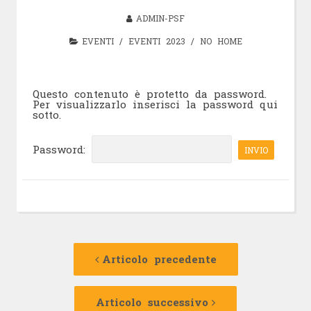
ADMIN-PSF
EVENTI
/
EVENTI 2023
/
NO HOME
Questo contenuto è protetto da password.
Per visualizzarlo inserisci la password qui
sotto.
Password:
Navigazione
Articolo
precedente:
Articolo precedente
articolo
Articolo
successivo:
Articolo successivo