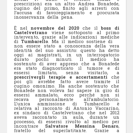
prescrizioni era un altro Andrea Bonafede,
cugino del primo, finito agli arresti con
l’accusa di favoreggiamento e procurata
inosservanza della pena.
È nel
novembre del 2020
che il
boss di
Castelvetrano
viene sottoposto al primo
intervento, grazie alle indicazioni mediche
di
Tumbarello
. Ma il medico sostiene di
non essere stato a conoscenza della vera
identità del suo assistito: questo ha detto
oggi ai magistrati, in un interrogatorio
durato pochi minuti. Il medico ha
sostenuto di aver appreso che a Bonafede
era stato diagnosticato il tumore e di
essersi limitato, senza visitarlo, a
prescrivergli terapie e accertamenti
che
poi gli avrebbe fatto avere tramite il
cugino omonimo. Ha anche sostenuto che
Bonafede non voleva far sapere in giro di
essersi ammalato, ecco perché non si
recava personalmente all’ambulatorio.
L’unica ammissione di Tumbarello è
relativa al racconto di Antonio Vaccarino,
ex sindaco di Castelvetrano che nel 2012
aveva raccontato in aula, durante un
processo, di essersi rivolto al medico per
incontrare
Salvatore Messina Denaro
,
fratello del superlatitante. Grazie a