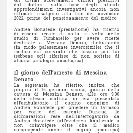
Gli ultimi accertamenti clinici prescritti
dal dottore, sulla base degli attuali
approfondimenti investigativi ancora non
ultimati, risalgono alla fine del novembre
2022, prima del pensionamento del medico.
Andrea Bonafede (prestanome) ha riferito
di essersi recato di volta in volta nello
studio di Tumbarello per avere ricette
destinate a Messina Denaro, dichiarando
(in modo palesemente inverosimile) che il
medico era convinto che fossero per lui
(sebbene egli riferisse di non soffrire di
alcuna patologia oncologica).
Il giorno dell’arresto di Messina
Denaro
La segretaria ha riferito, inoltre, che
proprio il 16 gennaio scorso, giorno della
cattura di Messina Denaro, alle ore 9.30
della stessa mattina si era presentato
all’ambulatorio il cugino omonimo di
Andrea Bonafede per chiedere un farmaco
per conto del parente. Dunque, le
dichiarazioni rese nell’interrogatorio da
Andrea Bonafede (all’evidenza finalizzate a
non coinvolgere oltre che il medico
compiacente anche il cugino omonimo)