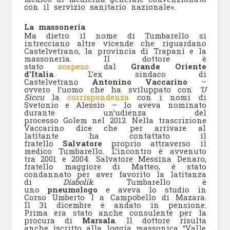
con il servizio sanitario nazionale».
La massoneria
Ma dietro il nome di Tumbarello si
intrecciano altre vicende che riguardano
Castelvetrano, la provincia di Trapani e la
massoneria. Il dottore è
stato
sospeso
dal
Grande Oriente
d’Italia
. L’ex sindaco di
Castelvetrano
Antonino Vaccarino
–
ovvero l’uomo che ha sviluppato con
‘U
Siccu
la
corrispondenza
con i nomi di
Svetonio e Alessio – lo aveva nominato
durante un’udienza del
processo Golem nel 2012. Nella trascrizione
Vaccarino dice che per arrivare al
latitante ha contattato il
fratello
Salvatore
proprio attraverso il
medico Tumbarello. L’incontro è avvenuto
tra 2001 e 2004. Salvatore Messina Denaro,
fratello maggiore di Matteo, è stato
condannato per aver favorito la latitanza
di
Diabolik
. Tumbarello è
uno
pneumologo
e aveva lo studio in
Corso Umberto I a Campobello di Mazara.
Il 31 dicembre è andato in pensione.
Prima era stato anche consulente per la
procura di
Marsala
. Il dottore risulta
anche iscritto alla loggia massonica “Valle