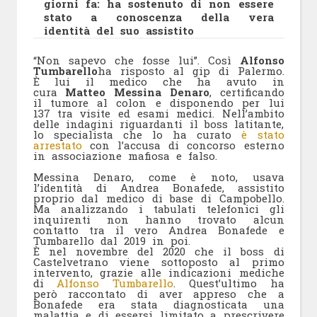
giorni fa: ha sostenuto di non essere
stato a conoscenza della vera
identità del suo assistito
“Non sapevo che fosse lui”. Così
Alfonso
Tumbarello
ha risposto al gip di Palermo.
È lui il medico che ha avuto in
cura
Matteo Messina Denaro
, certificando
il tumore al colon e disponendo per lui
137 tra visite ed esami medici. Nell’ambito
delle indagini riguardanti il boss latitante,
lo specialista che lo ha curato
è stato
arrestato
con l’accusa di concorso esterno
in associazione mafiosa e falso.
Messina Denaro, come è noto, usava
l’identità di Andrea Bonafede, assistito
proprio dal medico di base di Campobello.
Ma analizzando i tabulati telefonici gli
inquirenti non hanno trovato alcun
contatto tra il vero Andrea Bonafede e
Tumbarello dal 2019 in poi.
È nel novembre del 2020 che il boss di
Castelvetrano viene sottoposto al primo
intervento, grazie alle indicazioni mediche
di
Alfonso Tumbarello
. Quest’ultimo ha
però raccontato di aver appreso che a
Bonafede era stata diagnosticata una
malattia e di essersi limitato a prescrivere