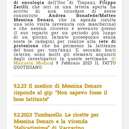
di oncologia
dell’Uoc di Trapani,
Filippo
Zerilli
, che ieri in una lettera aperta ha
scritto di non ricordare di avere
conosciuto
Andrea Bonafede/Matteo
Messina Denaro
, che in agenda risulta
una solo visita (avvenuta con mascherina)
e che nessun ricovero è avvenuto presso
il suo reparto per un periodo più lungo
di un giorno. Intanto proseguono senza
sosta le indagini per risalire alla
rete di
protezione
che ha permesso la latitanza
del boss per trent’anni. E, secondo fonti
interne, sono molti gli elementi acquisiti
dagli investigatori in queste settimane.
di
Manuela Modica
| 9 Febbraio 2023 IL FATTO
QUOTIDIANO
9.2.23 Il medico di Messina Denaro
risponde al gip: “Non sapevo fosse il
boss latitante”
9.2.2023 Tumbarello. Le ricette per
Messina Denaro e la vicenda
“delicatissima” di Vaccarino