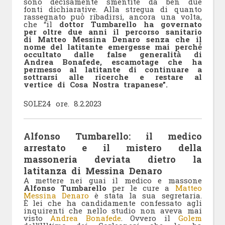
sono decisamente smentite da ben due
fonti dichiarative. Alla stregua di quanto
rassegnato può̀ ribadirsi, ancora una volta,
che “il
dottor Tumbarello ha governato
per oltre due anni il percorso sanitario
di Matteo Messina Denaro senza che il
nome del latitante emergesse mai perché́
occultato dalle false generalità̀ di
Andrea Bonafede, escamotage che ha
permesso al latitante di continuare a
sottrarsi alle ricerche e restare al
vertice di Cosa Nostra trapanese”.
SOLE24 ore. 8.2.2023
Alfonso Tumbarello: il medico
arrestato e il mistero della
massoneria deviata dietro la
latitanza di Messina Denaro
A mettere nei guai il medico e massone
Alfonso Tumbarello
per le cure a
Matteo
Messina Denaro
è stata la sua segretaria.
È lei che ha candidamente confessato agli
inquirenti che nello studio non aveva mai
visto
Andrea Bonafede
. Ovvero il
Golem