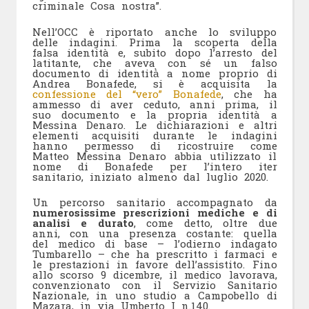
criminale Cosa nostra”.
Nell’OCC è riportato anche lo sviluppo
delle indagini. Prima la scoperta della
falsa identità e, subito dopo l’arresto del
latitante, che aveva con sé un falso
documento di identità̀ a nome proprio di
Andrea Bonafede, si è acquisita la
confessione del “vero” Bonafede
, che ha
ammesso di aver ceduto, anni prima, il
suo documento e la propria identità a
Messina Denaro. Le dichiarazioni e altri
elementi acquisiti durante le indagini
hanno permesso di ricostruire come
Matteo Messina Denaro abbia utilizzato il
nome di Bonafede per l’intero iter
sanitario, iniziato almeno dal luglio 2020.
Un percorso sanitario accompagnato da
numerosissime prescrizioni mediche e di
analisi e durato
, come detto, oltre due
anni, con una presenza costante: quella
del medico di base – l’odierno indagato
Tumbarello – che ha prescritto i farmaci e
le prestazioni in favore dell’assistito. Fino
allo scorso 9 dicembre, il medico lavorava,
convenzionato con il Servizio Sanitario
Nazionale, in uno studio a Campobello di
Mazara, in via Umberto I n.140.