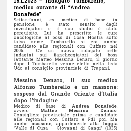
18.1.2023 – Indagato Tumbarello,
medico curante di “Andrea
Bonafede”
Settant’anni, ex medico di base in
pensione, è stato sentito dagli
investigatori e il suo studio è stato
perquisito. Lui ha prescritto le cure
oncologiche al boss di Cosa Nostra sotto
falso nome. Tumbarello si era anche
candidato alla regionali con Cuffaro nel
2006.
C’è un nuovo indagato nelle
indagini sui fiancheggiatori del boss
latitante Matteo Messina Denaro, il giorno
dopo l Tumbarello venne eletto nella lista
Udc al consiglio provinciale di Trapani.
Messina Denaro, il suo medico
Alfonso Tumbarello è un massone:
sospeso dal Grande Oriente d’Italia
dopo l’indagine
Medico di base di
Andrea Bonafede
,
ovvero
Matteo Messina Denaro
.
Consigliere provinciale prima e candidato
alle regionali con Cuffaro e Pdl poi. Ma
anche
massone
, appartenente alla
loggia
“Valle di Cusa – Giovanni di Gangi” (1035)