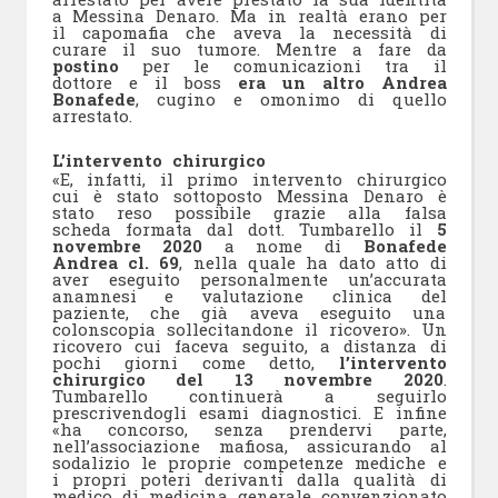
a Messina Denaro. Ma in realtà erano per
il capomafia che aveva la necessità di
curare il suo tumore. Mentre a fare da
postino
per le comunicazioni tra il
dottore e il boss
era un altro Andrea
Bonafede
, cugino e omonimo di quello
arrestato.
L’intervento chirurgico
«E, infatti, il primo intervento chirurgico
cui è stato sottoposto Messina Denaro è
stato reso possibile grazie alla falsa
scheda formata dal dott. Tumbarello il
5
novembre 2020
a nome di
Bonafede
Andrea cl. 69
, nella quale ha dato atto di
aver eseguito personalmente un’accurata
anamnesi e valutazione clinica del
paziente, che già aveva eseguito una
colonscopia sollecitandone il ricovero». Un
ricovero cui faceva seguito, a distanza di
pochi giorni come detto,
l’intervento
chirurgico del 13 novembre 2020
.
Tumbarello continuerà a seguirlo
prescrivendogli esami diagnostici. E infine
«ha concorso, senza prendervi parte,
nell’associazione mafiosa, assicurando al
sodalizio le proprie competenze mediche e
i propri poteri derivanti dalla qualità di
medico di medicina generale convenzionato