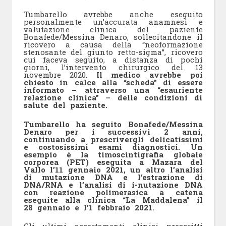
Tumbarello avrebbe anche eseguito
personalmente un’accurata anamnesi e
valutazione clinica del paziente
Bonafede/Messina Denaro, sollecitandone il
ricovero a causa della “neoformazione
stenosante del giunto retto-sigma”, ricovero
cui faceva seguito, a distanza di pochi
giorni, l’intervento chirurgico del 13
novembre 2020.
Il medico avrebbe poi
chiesto in calce alla “scheda” di essere
informato – attraverso una “esauriente
relazione clinica” – delle condizioni di
salute del paziente.
Tumbarello ha seguito Bonafede/Messina
Denaro per i successivi 2 anni,
continuando a prescrivergli delicatissimi
e costosissimi esami diagnostici. Un
esempio è la timoscintigrafia globale
corporea (PET) eseguita a Mazara del
Vallo l’11 gennaio 2021, un altro l’analisi
di mutazione DNA e l’estrazione di
DNA/RNA e l’analisi di i-nutazione DNA
con reazione polimerasica a catena
eseguite alla clinica “La Maddalena” il
28 gennaio e l’1 febbraio 2021.