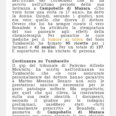
dell’Ultimo dei Corleonesi che lo ha
servito nell’ultimo periodo della sua
latitanza a
Campobello di Mazara
. «L’ho
visto forse una volta in 17 anni», ha detto
la donna. Quindi, secondo i giudici, non
era vero quello che diceva il dottore.
Ovvero che lui ha sempre curato il vero
Bonafede e ha attribuito la stempiatura
del suo paziente agli effetti della
chemioterapia. Per garantire le cure
mediche per il
tumore al colon
del boss
Tumbarello ha firmato
95 ricette
per i
farmaci e
42 analisi
. Per un totale di
137
.
E soprattutto lo ha visitato di persona.
L’ordinanza su Tumbarello
Il gip del tribunale di Palermo Alfredo
Montalto ha scritto nell’ordinanza su
Tumbarello che «le cure assicurate
personalmente dal dottore hanno garantito
a Matteo Messina Denaro non solo le
prestazioni sanitarie necessarie per le
gravi patologie sofferte. Ma soprattutto,
per quel che qui rileva, la riservatezza
sulla sua reale identità. I documenti,
secondo il giudice per le indagini
preliminari, sarebbero stati «tutti
formalmente prescritti» a Bonafede, il
geometra di
Campobello di Mazara
arrestato per avere prestato la sua identità