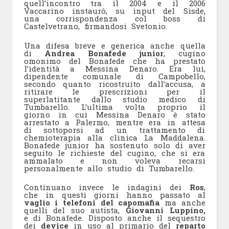
quell’incontro tra il 2004 e il 2006
Vaccarino instaurò, su input del Sisde,
una corrispondenza col boss di
Castelvetrano, firmandosi Svetonio.
Una difesa breve e generica anche quella
di
Andrea Bonafede junior
, cugino
omonimo del Bonafede che ha prestato
l’identità a Messina Denaro. Era lui,
dipendente comunale di Campobello,
secondo quanto ricostruito dall’accusa, a
ritirare le prescrizioni per il
superlatitante dallo studio medico di
Tumbarello. L’ultima volta proprio il
giorno in cui Messina Denaro è stato
arrestato a Palermo, mentre era in attesa
di sottoporsi ad un trattamento di
chemioterapia alla clinica La Maddalena.
Bonafede junior ha sostenuto solo di aver
seguito le richieste del cugino, che si era
ammalato e non voleva recarsi
personalmente allo studio di Tumbarello.
Continuano invece le indagini dei
Ros
,
che in questi giorni hanno passato al
vaglio i telefoni del capomafia
ma anche
quelli del suo autista,
Giovanni Luppino,
e di Bonafede. Disposto anche il sequestro
dei
device
in uso al primario del
reparto