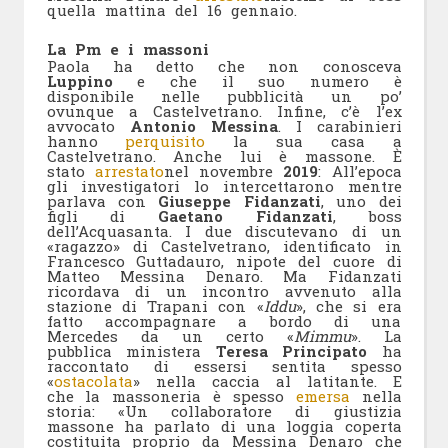
quella mattina del 16 gennaio.
La Pm e i massoni
Paola ha detto che non conosceva
Luppino
e che il suo numero è
disponibile nelle pubblicità un po’
ovunque a Castelvetrano. Infine, c’è l’ex
avvocato
Antonio Messina
. I carabinieri
hanno
perquisito
la sua casa a
Castelvetrano. Anche lui è massone. È
stato
arrestato
nel novembre
2019
: All’epoca
gli investigatori lo intercettarono mentre
parlava con
Giuseppe Fidanzati
, uno dei
figli di
Gaetano Fidanzati
, boss
dell’Acquasanta. I due discutevano di un
«ragazzo» di Castelvetrano, identificato in
Francesco Guttadauro, nipote del cuore di
Matteo Messina Denaro. Ma Fidanzati
ricordava di un incontro avvenuto alla
stazione di Trapani con «
Iddu
», che si era
fatto accompagnare a bordo di una
Mercedes da un certo «
Mimmu
». La
pubblica ministera
Teresa Principato
ha
raccontato di essersi sentita spesso
«
ostacolata
» nella caccia al latitante. E
che la massoneria è spesso
emersa
nella
storia: «Un collaboratore di giustizia
massone ha parlato di una loggia coperta
costituita proprio da Messina Denaro che