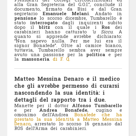
alla Gran Segreteria del G.O.I.”, conclude il
documento, firmato da Bisi e dal Gran
segretario
Emanuele
Melani
. Andato in
pensione
lo scorso dicembre, Tumbarello è
stato
interrogato
dagli inquirenti subito
dopo il
blitz
con il quale i
Ros
dei
carabinieri hanno catturato
‘u Siccu
. A
quanto si apprende avrebbe dichiarato:
“Non sapevo nulla. Per me lui era il
signor Bonafede”. Oltre al camice bianco,
tuttavia, Tumbarello sembra aver sempre
avuto una passione per la
politica
e per
la
massoneria
.
di F. Q.
Matteo Messina Denaro e il medico
che gli avrebbe permesso di curarsi
nascondendo la sua identità: i
dettagli del rapporto tra i due.
Manette per il dottor
Alfonso Tumbarello
e per
Andrea Bonafede
, cugino e
omonimo dell’Andrea
Bonafede che ha
prestato la sua identità a Matteo Messina
Denaro
, arrestato lo scorso 16 gennaio dal
ROS dell’Arma dei carabinieri.