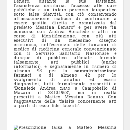
Denaro, durante la sua latitanza,
l’assistenza sanitaria, l’accesso alle cure
pubbliche e un intero percorso terapeutico
sotto falsa identità, con ciò consentendo
all’associazione mafiosa di continuare a
essere gestita, diretta e organizzata dal
predetto Messina Denaro” e per avere “in
concorso con Andrea Bonafede e altri in
corso di identificazione, con più atti
esecutivi di un medesimo disegno
criminoso, nell’esercizio delle funzioni di
medico di medicina generale convenzionato
con il Servizio Sanitario Nazionale e
dunque di pubblico ufficiale, formato
falsamente atti pubblici (anche
informatici), e segnatamente in numero di
almeno 95 per la
somministrazione
farmaci
e di almeno 42 per lo
svolgimento di analisi ed esami
diagnostici, tutti formalmente prescritti a
“Bonafede Andrea nato a Campobello di
Mazara il 23.10.1963”, ma in realtà
prescritti a Matteo Messina Denaro. Con
l’aggravante della “falsità concernente atti
o parti di esso fide facenti”.