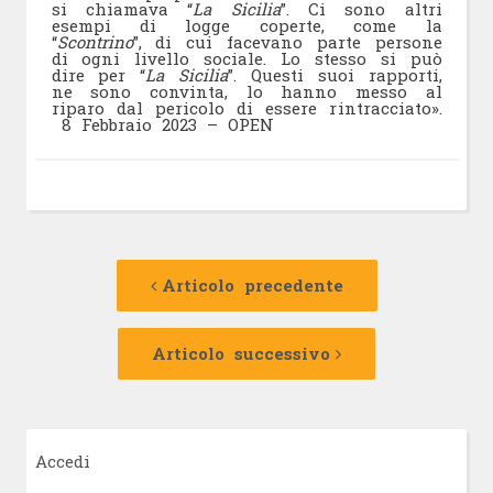
si chiamava “
La Sicilia
”. Ci sono altri
esempi di logge coperte, come la
“
Scontrino
”, di cui facevano parte persone
di ogni livello sociale. Lo stesso si può
dire per “
La Sicilia
”. Questi suoi rapporti,
ne sono convinta, lo hanno messo al
riparo dal pericolo di essere rintracciato».
8 Febbraio 2023 – OPEN
Navigazione
Articolo
precedente:
Articolo precedente
articolo
Articolo
successivo:
Articolo successivo
Accedi