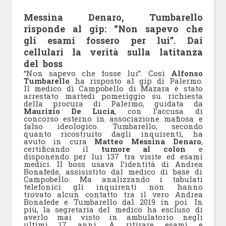
Messina Denaro, Tumbarello
risponde al gip: “Non sapevo che
gli esami fossero per lui”. Dai
cellulari la verità sulla latitanza
del boss
“Non sapevo che fosse lui”. Così
Alfonso
Tumbarello
ha risposto al gip di Palermo.
Il medico di Campobello di Mazara è stato
arrestato martedi pomeriggio su richiesta
della procura di Palermo, guidata da
Maurizio De Lucia
, con l’accusa di
concorso esterno in associazione mafiosa e
falso ideologico. Tumbarello, secondo
quanto ricostruito dagli inquirenti, ha
avuto in cura
Matteo Messina Denaro
,
certificando il
tumore al colon
e
disponendo per lui 137 tra visite ed esami
medici. Il boss usava l’identità di Andrea
Bonafede, assisistito dal medico di base di
Campobello. Ma analizzando i tabulati
telefonici gli inquirenti non hanno
trovato alcun contatto tra il vero Andrea
Bonafede e Tumbarello dal 2019 in poi. In
più, la segretaria del medico ha escluso di
averlo mai visto in ambulatorio negli
ultimi 17 anni. A ritirare esami e