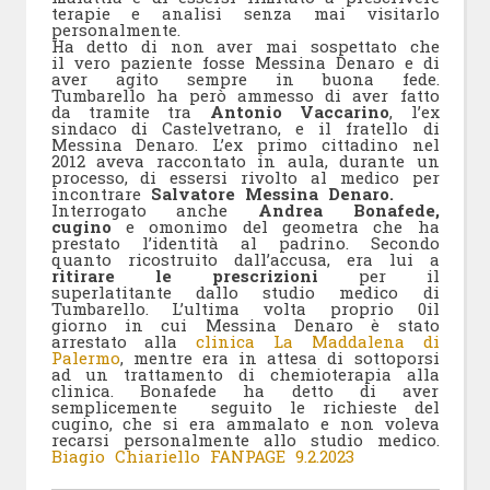
terapie e analisi senza mai visitarlo
personalmente.
Ha detto di non aver mai sospettato che
il vero paziente fosse Messina Denaro e di
aver agito sempre in buona fede.
Tumbarello ha però ammesso di aver fatto
da tramite tra
Antonio Vaccarino
, l’ex
sindaco di Castelvetrano, e il fratello di
Messina Denaro. L’ex primo cittadino nel
2012 aveva raccontato in aula, durante un
processo, di essersi rivolto al medico per
incontrare
Salvatore Messina Denaro.
Interrogato anche
Andrea Bonafede,
cugino
e omonimo del geometra che ha
prestato l’identità al padrino. Secondo
quanto ricostruito dall’accusa, era lui a
ritirare le prescrizioni
per il
superlatitante dallo studio medico di
Tumbarello. L’ultima volta proprio 0il
giorno in cui Messina Denaro è stato
arrestato alla
clinica La Maddalena di
Palermo
, mentre era in attesa di sottoporsi
ad un trattamento di chemioterapia alla
clinica. Bonafede ha detto di aver
semplicemente seguito le richieste del
cugino, che si era ammalato e non voleva
recarsi personalmente allo studio medico.
Biagio Chiariello FANPAGE 9.2.2023