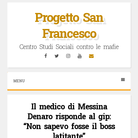
Vai
al
Progetto San
contenuto
Francesco
Centro Studi Sociali contro le mafie
Facebook
Twitter
Instagram
YouTube
Email
MENU
Il medico di Messina
Denaro risponde al gip:
“Non sapevo fosse il boss
latitante”