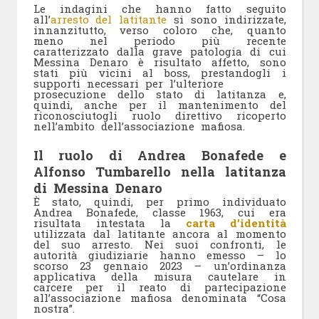
Le indagini che hanno fatto seguito
all’
arresto del latitante
si sono indirizzate,
innanzitutto, verso coloro che, quanto
meno nel periodo più recente
caratterizzato dalla grave patologia di cui
Messina Denaro è risultato affetto, sono
stati più vicini al boss, prestandogli i
supporti necessari per l’ulteriore
prosecuzione dello stato di latitanza e,
quindi, anche per il mantenimento del
riconosciutogli ruolo direttivo ricoperto
nell’ambito dell’associazione mafiosa.
Il ruolo di Andrea Bonafede e
Alfonso Tumbarello nella latitanza
di Messina Denaro
È stato, quindi, per primo individuato
Andrea Bonafede, classe 1963, cui era
risultata intestata la
carta d’identità
utilizzata dal latitante ancora al momento
del suo arresto. Nei suoi confronti, le
autorità giudiziarie hanno emesso – lo
scorso 23 gennaio 2023 – un’ordinanza
applicativa della misura cautelare in
carcere per il reato di partecipazione
all’associazione mafiosa denominata “Cosa
nostra”.