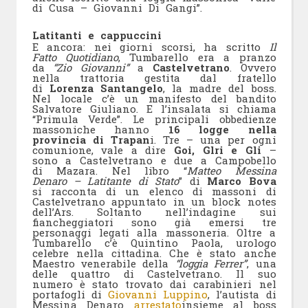
di Cusa – Giovanni Di Gangi”.
Latitanti e cappuccini
E ancora: nei giorni scorsi, ha scritto
Il
Fatto Quotidiano
, Tumbarello era a pranzo
da
“Zio Giovanni”
a
Castelvetrano
. Ovvero
nella trattoria gestita dal fratello
di
Lorenza Santangelo
, la madre del boss.
Nel locale c’è un manifesto del bandito
Salvatore Giuliano. E l’insalata si chiama
“Primula Verde”. Le principali obbedienze
massoniche hanno
16 logge nella
provincia di Trapan
i. Tre – una per ogni
comunione, vale a dire
Goi, Glri e Gli
–
sono a Castelvetrano e due a Campobello
di Mazara. Nel libro “
Matteo Messina
Denaro – Latitante di Stato
” di
Marco Bova
si racconta di un elenco di massoni di
Castelvetrano appuntato in un block notes
dell’Ars. Soltanto nell’indagine sui
fiancheggiatori sono già emersi tre
personaggi legati alla massoneria. Oltre a
Tumbarello c’è Quintino Paola, urologo
celebre nella cittadina. Che è stato anche
Maestro venerabile della
“loggia Ferrer”
, una
delle quattro di Castelvetrano. Il suo
numero è stato trovato dai carabinieri nel
portafogli di
Giovanni Luppino
, l’autista di
Messina Denaro
arrestato
insieme al boss