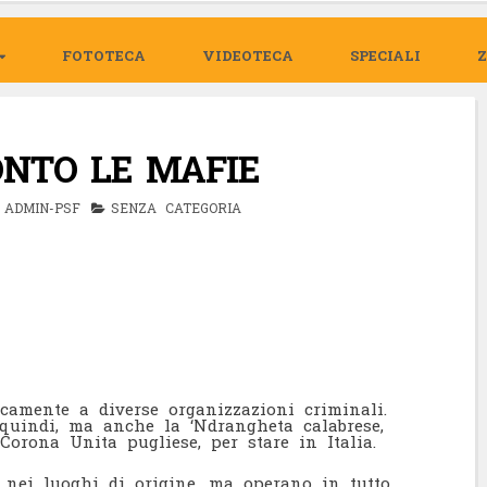
FOTOTECA
VIDEOTECA
SPECIALI
ONTO LE MAFIE
ADMIN-PSF
SENZA CATEGORIA
icamente a diverse organizzazioni criminali.
quindi, ma anche la ‘Ndrangheta calabrese,
Corona Unita pugliese, per stare in Italia.
 nei luoghi di origine, ma operano in tutto