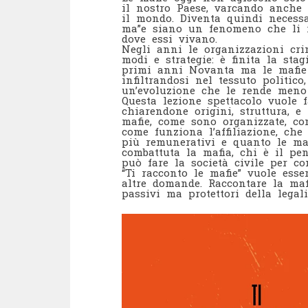
il nostro Paese, varcando anche i
il mondo. Diventa quindi necessa
ma”e siano un fenomeno che li r
dove essi vivano.
Negli anni le organizzazioni cr
modi e strategie: è finita la stag
primi anni Novanta ma le mafie 
infiltrandosi nel tessuto politic
un’evoluzione che le rende meno 
Questa lezione spettacolo vuole f
chiarendone origini, struttura, 
mafie, come sono organizzate, co
come funziona l’affiliazione, che
più remunerativi e quanto le ma
combattuta la mafia, chi è il pent
può fare la società civile per co
“Ti racconto le mafie” vuole ess
altre domande. Raccontare la maf
passivi ma protettori della legali