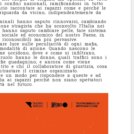
 confini nazionali, ramificandosi in tutto
rio raccontare ai ragazzi come e perché le
iguarda da vicino, indipendentemente da
iminali hanno saputo rinnovarsi, cambiando
ione stragista che ha sconvolto l’Italia nei
hanno saputo cambiare pelle, fare sistema
o, sociale ed economico del nostro Paese, in
riconoscibili ma più pervasive.
are luce sulle peculiarità di ogni mafia,
e modalità di azione. Quando nascono le
me uccidono, dove e come si infiltrano,
 ruolo hanno le donne, quali traffici sono i
fie guadagnino; e ancora come viene
ito e chi il collaboratore di giustizia, cosa
ntrastare il crimine organizzato.
ere un modo per rispondere a queste e ad
ia ai ragazzi perché non siano spettatori
tà nel futuro.