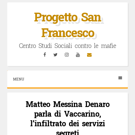
Vai
al
Progetto San
contenuto
Francesco
Centro Studi Sociali contro le mafie
Facebook
Twitter
Instagram
YouTube
Email
MENU
Matteo Messina Denaro
parla di Vaccarino,
l’infiltrato dei servizi
segreti