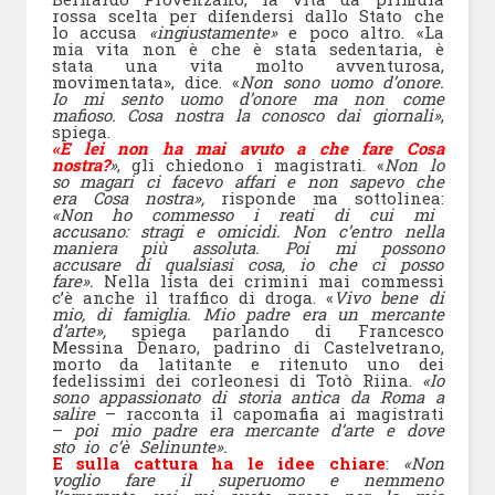
rossa scelta per difendersi dallo Stato che
lo accusa
«ingiustamente»
e poco altro. «La
mia vita non è che è stata sedentaria, è
stata una vita molto avventurosa,
movimentata», dice. «
Non sono uomo d’onore.
Io mi sento uomo d’onore ma non come
mafioso. Cosa nostra la conosco dai giornali»
,
spiega.
«E lei non ha mai avuto a che fare Cosa
nostra?
»
, gli chiedono i magistrati. «
Non lo
so magari ci facevo affari e non sapevo che
era Cosa nostra»,
risponde ma sottolinea:
«Non ho commesso i reati di cui mi
accusano: stragi e omicidi. Non c’entro nella
maniera più assoluta. Poi mi possono
accusare di qualsiasi cosa, io che ci posso
fare».
Nella lista dei crimini mai commessi
c’è anche il traffico di droga. «
Vivo bene di
mio, di famiglia. Mio padre era un mercante
d’arte»,
spiega parlando di Francesco
Messina Denaro, padrino di Castelvetrano,
morto da latitante e ritenuto uno dei
fedelissimi dei corleonesi di Totò Riina.
«Io
sono appassionato di storia antica da Roma a
salire
– racconta il capomafia ai magistrati
–
poi mio padre era mercante d’arte e dove
sto io c’è Selinunte».
E sulla cattura ha le idee chiare
:
«Non
voglio fare il superuomo e nemmeno