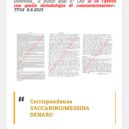
interessa… Il punto qual è? Che
io ce l’avevo
con quella metodologia di commemorazione
».
TP24 8.8.2023
Corrispondenza
VACCARINO/MESSINA
DENARO