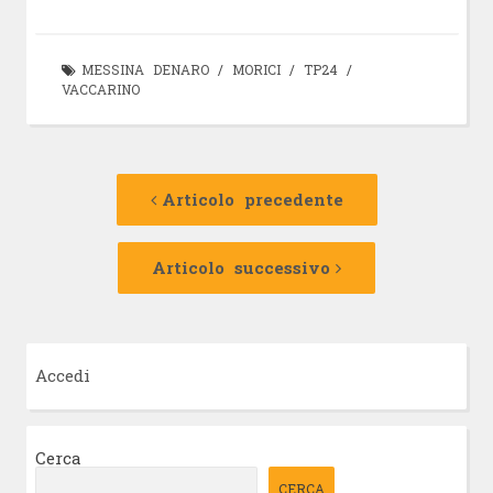
MESSINA DENARO
/
MORICI
/
TP24
/
VACCARINO
Navigazione
Articolo
precedente:
Articolo precedente
articolo
Articolo
successivo:
Articolo successivo
Accedi
Cerca
CERCA