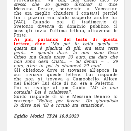
stesso che so questo discorso
” si dice
Messina Denaro, scrivendo a Vaccarino
che era meglio chiudere i contatti perché
tra i pizzini era stato scoperto anche lui
(VAC). Quando poi, il tradimento di
Svetonio diventa di dominio pubblico, il
boss gli invia l’ultima lettera, attraverso le
Poste.
Ai pm, parlando del testo di questa
lettera, dice
:
“
Ma poi fu bella quella –
questa mi è piaciuta di più, era terra terra
però… – quando dissi: ‘Io non sono Gesù
Cristo, ma Giuda prese 30 euro, ma dato che
non sono Gesù Cristo… – 30 denari – … 29
euro, d’ora in poi lo chiamerò 29 euro
”.
Gli chiedono dove si trovasse all’epoca in
cui inviava queste lettere. Lui risponde
che non si trovava a Campobello. Allora
nel Belice? Lui dice di no, era a Palermo.
Poi si rivolge al pm Guido: “
Mi fa una
cortesia? Lei è calabrese?
”.
Guido risponde di si e Messina Denaro lo
corregge: “
Belìce, per favore… Un giornalista
lo disse nel ’68 e rovinò sta situazione
”.
Egidio Morici TP24 10.8.2023