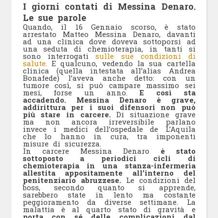
I giorni contati di Messina Denaro.
Le sue parole
Quando, il 16 Gennaio scorso, è stato
arrestato Matteo Messina Denaro, davanti
ad una clinica dove doveva sottoporsi ad
una seduta di chemioterapia, in tanti si
sono interrogati
sulle sue condizioni di
salute.
E qualcuno, vedendo la sua cartella
clinica (quella intestata all’alias Andrea
Bonafede) l’aveva anche detto: con un
tumore così, si può campare massimo sei
mesi, forse un anno.
E così sta
accadendo. Messina Denaro è grave,
addirittura per i suoi difensori non può
più stare in carcere.
Di situazione grave
ma non ancora irreversibile parlano
invece i medici dell’ospedale de L’Aquila
che lo hanno in cura, tra imponenti
misure di sicurezza.
In carcere Messina Denaro
è stato
sottoposto a periodici cicli di
chemioterapia in una stanza-infermeria
allestita appositamente all’interno del
penitenziario abruzzese.
Le condizioni del
boss, secondo quanto si apprende,
sarebbero state in lento ma costante
peggioramento da diverse settimane. La
malattia è al quarto stato di gravità e
porta con sé delle complicazioni dal