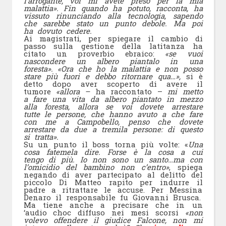
l’arrogante, voi mi avete preso per la mia
malattia». Fin quando ha potuto, racconta, ha
vissuto rinunciando alla tecnologia, sapendo
che sarebbe stato un punto debole. Ma poi
ha dovuto cedere.
Ai magistrati, per spiegare il cambio di
passo sulla gestione della latitanza ha
citato un proverbio ebraico:
«se vuoi
nascondere un albero piantalo in una
foresta». «Ora che ho la malattia e non posso
stare più fuori e debbo ritornare qua…»,
si è
detto dopo aver scoperto di avere il
tumore
«allora –
ha raccontato –
mi metto
a fare una vita da albero piantato in mezzo
alla foresta, allora se voi dovete arrestare
tutte le persone, che hanno avuto a che fare
con me a Campobello, penso che dovete
arrestare da due a tremila persone: di questo
si tratta».
Su un punto il boss torna più volte: «
Una
cosa fatemela dire. Forse è la cosa a cui
tengo di più. Io non sono un santo…ma con
l’omicidio del bambino non c’entro»
, spiega
negando di aver partecipato al delitto del
piccolo Di Matteo rapito per indurre il
padre a ritrattare le accuse. Per Messina
Denaro il responsabile fu Giovanni Brusca.
Ma tiene anche a precisare che in un
‘audio choc diffuso nei mesi scorsi
«non
volevo offendere il giudice Falcone, non mi