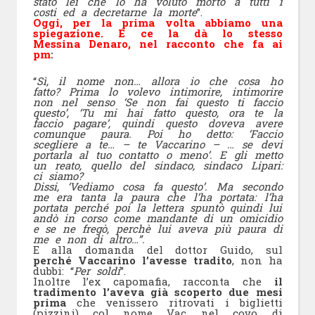
stato lei che lo ha voluto morto a tutti i
costi ed a decretarne la morte
”.
Oggi, per la prima volta abbiamo una
spiegazione. E ce la dà lo stesso
Messina Denaro, nel racconto che fa ai
pm
:
“
Sì, il nome non… allora io che cosa ho
fatto? Prima lo volevo intimorire, intimorire
non nel senso ‘Se non fai questo ti faccio
questo’, ‘Tu mi hai fatto questo, ora te la
faccio pagare’, quindi questo doveva avere
comunque paura. Poi ho detto: ‘Faccio
scegliere a te… – te Vaccarino – … se devi
portarla al tuo contatto o meno’. E gli metto
un reato, quello del sindaco, sindaco Lipari:
ci siamo?
Dissi, ‘Vediamo cosa fa questo’. Ma secondo
me era tanta la paura che l’ha portata: l’ha
portata perché poi la lettera spuntò quindi lui
andò in corso come mandante di un omicidio
e se ne fregò, perchè lui aveva più paura di
me e non di altro…”.
E alla domanda del dottor Guido, sul
perché Vaccarino l’avesse tradito
, non ha
dubbi: “
Per soldi
”.
Inoltre l’ex capomafia, racconta che
il
tradimento l’aveva già scoperto due mesi
prima
che venissero ritrovati i biglietti
(pizzini) col nome Vac nel covo di