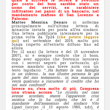
quale a scrivere le lettere a Svetonio
per conto del boss sarebbe stato un
uomo dei servizi, ex carabiniere
infiltratosi nei panni di un bancario, nel
mandamento mafioso di San Lorenzo a
Palermo.
Matteo Messina Denaro
si sofferma
principalmente sull’ultima lettera di
minaccia inviata per posta all’ex sindaco.
Una lettera pubblicata interamente per la
prima volta da Tp24 (
che potete leggere
qui
) nel settembre del 2019, molto più
lunga rispetto all’estratto diffuso fino ad
allora.
Per 12 anni (la lettera è del 15 novembre
2007), si è sempre creduto che il boss,
dopo aver appreso che Svetonio lavorava
con i servizi segreti per catturarlo, gli
avesse mandato una breve nota con un
testo lapidario: “
…Ha buttato la sua famiglia
in un inferno… la sua illustre persona fa già
parte del mio testamento… in mia mancanza
verrà qualcuno a riscuotere il credito che ho
nei suoi confronti
”.
Invece no, c’era molto di più. Compresa
una strana accusa
: “
Le ricordo, nel caso
avesse scordato, stante l’apparente crisi
mistica che lo ha colpito, che lei è il
mandante dell’assassinio del sindaco Vito
Lipari
(ucciso il 13 agosto 1980, ndr),
è