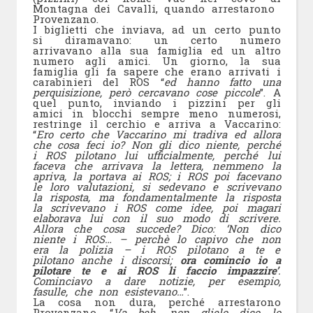
Montagna dei Cavalli, quando arrestarono
Provenzano.
I biglietti che inviava, ad un certo punto
si diramavano: un certo numero
arrivavano alla sua famiglia ed un altro
numero agli amici. Un giorno, la sua
famiglia gli fa sapere che erano arrivati i
carabinieri del ROS “
ed hanno fatto una
perquisizione, però cercavano cose piccole
”. A
quel punto, inviando i pizzini per gli
amici in blocchi sempre meno numerosi,
restringe il cerchio e arriva a Vaccarino:
“
Ero certo che Vaccarino mi tradiva ed allora
che cosa feci io? Non gli dico niente, perché
i ROS pilotano lui ufficialmente, perché lui
faceva che arrivava la lettera, nemmeno la
apriva, la portava ai ROS; i ROS poi facevano
le loro valutazioni, si sedevano e scrivevano
la risposta, ma fondamentalmente la risposta
la scrivevano i ROS come idee, poi magari
elaborava lui con il suo modo di scrivere.
Allora che cosa succede? Dico: ‘Non dico
niente i ROS… – perchè lo capivo che non
era la polizia – i ROS pilotano a te e
pilotano anche i discorsi;
ora comincio io a
pilotare te e ai ROS li faccio impazzire’
.
Cominciavo a dare notizie, per esempio,
fasulle, che non esistevano…
”.
La cosa non dura, perché arrestarono
Provenzano. “
Va beh, non glielo dico lo