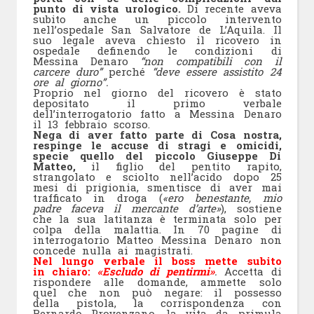
punto di vista urologico.
Di recente aveva
subito anche un piccolo intervento
nell’ospedale San Salvatore de L’Aquila. Il
suo legale aveva chiesto il ricovero in
ospedale definendo le condizioni di
Messina Denaro
“non compatibili con il
carcere duro”
perché
“deve essere assistito 24
ore al giorno”.
Proprio nel giorno del ricovero è stato
depositato il primo verbale
dell’interrogatorio fatto a Messina Denaro
il 13 febbraio scorso.
Nega di aver fatto parte di Cosa nostra,
respinge le accuse di stragi e omicidi,
specie quello del piccolo Giuseppe Di
Matteo,
il figlio del pentito rapito,
strangolato e sciolto nell’acido dopo 25
mesi di prigionia, smentisce di aver mai
trafficato in droga (
«ero benestante, mio
padre faceva il mercante d’arte»
), sostiene
che la sua latitanza è terminata solo per
colpa della malattia. In 70 pagine di
interrogatorio Matteo Messina Denaro non
concede nulla ai magistrati.
Nel lungo verbale il boss mette subito
in chiaro:
«Escludo di pentirmi»
.
Accetta di
rispondere alle domande, ammette solo
quel che non può negare: il possesso
della pistola, la corrispondenza con
Bernardo Provenzano, la vita da primula