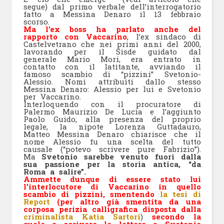
segue) dal primo verbale dell’interrogatorio
fatto a Messina Denaro il 13 febbraio
scorso.
Ma l’ex boss ha parlato anche del
rapporto con Vaccarino
, l’ex sindaco di
Castelvetrano che nei primi anni del 2000,
lavorando per il Sisde guidato dal
generale Mario Mori, era entrato in
contatto con il latitante, avviando il
famoso scambio di “pizzini” Svetonio-
Alessio. Nomi attribuiti dallo stesso
Messina Denaro: Alessio per lui e Svetonio
per Vaccarino.
Interloquendo con il procuratore di
Palermo Maurizio De Lucia e l’aggiunto
Paolo Guido, alla presenza del proprio
legale, la nipote Lorenza Guttadauro,
Matteo Messina Denaro chiarisce che il
nome Alessio fu una scelta del tutto
causale (“potevo scrivere pure Fabrizio”).
Ma
Svetonio sarebbe venuto fuori dalla
sua passione per la storia antica, “da
Roma a salire”.
Ammette dunque di essere stato lui
l’interlocutore di Vaccarino in quello
scambio di pizzini, smentendo
la tesi di
Report
(per altro già smentita da una
corposa perizia calligrafica disposta dalla
criminalista Katia Sartori
)
secondo la