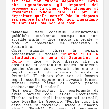
atti “che non furono depositati”. Carte
che riguardavano gli imputati del
processo per la strage: “Noi dicemmo al
Presidente ‘Vuole dire ai pm di
depositare quelle carte?’ Ma la risposta
era sempre la stessa: ‘No, non riguardano
gli imputati’. Ma non era così”.
“Abbiamo fatto continue dichiarazioni
pubbliche, conferenze stampa ma non
accadde nulla – dice ancora la legale –
Non ci credevano ma credevano a
Scarantino.
Come quando chiesi la perizia
psichiatrica”. E ricorda: “
Quando ci fu la
ritrattazione in aula di Scarantino, a
Como
– dice – loro dissero che la
credibilità di Scarantino usciva rafforzata
perché c’erano due avvocati che erano i
registi occulti, gli avvocati Scozzola e
Petronio”. “E’ chiaro che non ci fossero
registi occulti, eppure noi avvocati fummo
trattati come carne di porco perché
assistevamo dei mafiosi”.
“Ieri sera Scarantino ha confermato di
avere parlato con l’allora Procuratore
Tinebra prima degli interrogatori formali”,
dice Rosalba Di Gregorio. “Perché non ha
detto cosa si dicevano? Invece è rimasto
zitto…”. “Perché? Da cosa si spaventa,