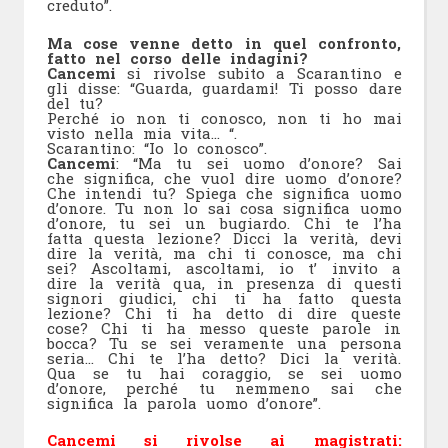
creduto”.
Ma cose venne detto in quel confronto,
fatto nel corso delle indagini?
Cancemi
si rivolse subito a Scarantino e
gli disse: “Guarda, guardami! Ti posso dare
del tu?
Perché io non ti conosco, non ti ho mai
visto nella mia vita… “.
Scarantino: “Io lo conosco”.
Cancemi
: “Ma tu sei uomo d’onore? Sai
che significa, che vuol dire uomo d’onore?
Che intendi tu? Spiega che significa uomo
d’onore. Tu non lo sai cosa significa uomo
d’onore, tu sei un bugiardo. Chi te l’ha
fatta questa lezione? Dicci la verità, devi
dire la verità, ma chi ti conosce, ma chi
sei? Ascoltami, ascoltami, io t’ invito a
dire la verità qua, in presenza di questi
signori giudici, chi ti ha fatto questa
lezione? Chi ti ha detto di dire queste
cose? Chi ti ha messo queste parole in
bocca? Tu se sei veramente una persona
seria… Chi te l’ha detto? Dici la verità.
Qua se tu hai coraggio, se sei uomo
d’onore, perché tu nemmeno sai che
significa la parola uomo d’onore”.
Cancemi si rivolse ai magistrati: