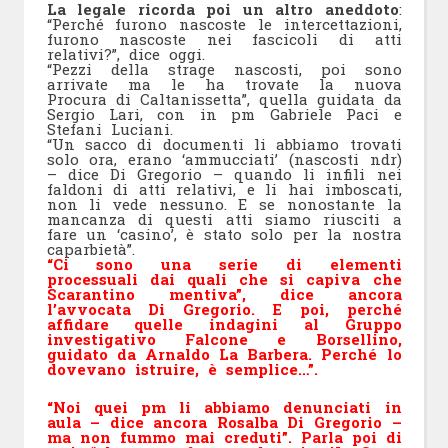
La legale ricorda poi un altro aneddoto
:
“Perché furono nascoste le intercettazioni,
furono nascoste nei fascicoli di atti
relativi?”, dice oggi.
“Pezzi della strage nascosti, poi sono
arrivate ma le ha trovate la nuova
Procura di Caltanissetta”, quella guidata da
Sergio Lari, con in pm Gabriele Paci e
Stefani Luciani.
“Un sacco di documenti li abbiamo trovati
solo ora, erano ‘ammucciati’ (nascosti ndr)
– dice Di Gregorio – quando li infili nei
faldoni di atti relativi, e li hai imboscati,
non li vede nessuno. E se nonostante la
mancanza di questi atti siamo riusciti a
fare un ‘casino’, è stato solo per la nostra
caparbietà”.
“Ci sono una serie di elementi
processuali dai quali che si capiva che
Scarantino mentiva”, dice ancora
l’avvocata Di Gregorio. E poi, perché
affidare quelle indagini al Gruppo
investigativo Falcone e Borsellino,
guidato da Arnaldo La Barbera. Perché lo
dovevano istruire, è semplice…”.
“Noi quei pm li abbiamo denunciati in
aula – dice ancora Rosalba Di Gregorio –
ma non fummo mai creduti”. Parla poi di