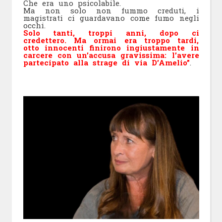
Che era uno psicolabile.
Ma non solo non fummo creduti, i
magistrati ci guardavano come fumo negli
occhi.
Solo tanti, troppi anni, dopo ci
credettero. Ma ormai era troppo tardi,
otto innocenti finirono ingiustamente in
carcere con un’accusa gravissima: l’avere
partecipato alla strage di via D’Amelio”
.