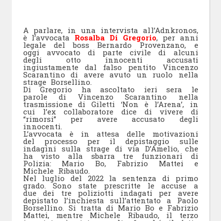
A parlare, in una intervista all’Adnkronos,
è l’avvocata
Rosalba Di Gregorio
, per anni
legale del boss Bernardo Provenzano, e
oggi avvocato di parte civile di alcuni
degli otto innocenti accusati
ingiustamente dal falso pentito Vincenzo
Scarantino di avere avuto un ruolo nella
strage Borsellino.
Di Gregorio ha ascoltato ieri sera le
parole di Vincenzo Scarantino nella
trasmissione di Giletti ‘Non è l’Arena’, in
cui l’ex collaboratore dice di vivere di
“rimorsi” per avere accusato degli
innocenti.
L’avvocata è in attesa delle motivazioni
del processo per il depistaggio sulle
indagini sulla strage di via D’Amelio, che
ha visto alla sbarra tre funzionari di
Polizia: Mario Bo, Fabrizio Mattei e
Michele Ribaudo.
Nel luglio del 2022 la sentenza di primo
grado. Sono state prescritte le accuse a
due dei tre poliziotti indagati per avere
depistato l’inchiesta sull’attentato a Paolo
Borsellino. Si tratta di Mario Bo e Fabrizio
Mattei, mentre Michele Ribaudo, il terzo