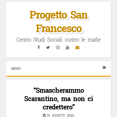
Vai
al
Progetto San
contenuto
Francesco
Centro Studi Sociali contro le mafie
Facebook
Twitter
Instagram
YouTube
Email
MENU
“Smascherammo
Scarantino, ma non ci
credettero”
16 AGOSTO 2023