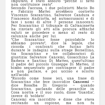
imputato, è stato assolto “perché il fatto
non costituisce reato”.
Secondo l’accusa, i due poliziotti Mario Bo
e Fabrizio Mattei avrebbero costretto
Vincenzo Scarantino, Salvatore Candura e
Francesco Andriotta, ad autoaccusarsi e di
fare i nomi di altre 7 persone innocenti.
Per Scarantino il tribunale di Caltanissetta
ha rinviato gli atti alla procura affinché
valuti se procedere o meno al reato di
calunnia anche per lui.
“Che Scarantino fosse psicolabile lo
abbiamo provato”, dice la legale, che
ricorda i confronti che furino fatti
durante le indagini sulla strage Borsellino,
tra Scarantino e tre collaboratori di
giustizia: Salvatore Cancemi, Gioacchino La
Barbera e Santino Di Matteo, quest’ultimo
il padre del piccolo Giuseppe Di Matteo, il
bimbo sequestrato per costringere il padre
a non parlare, e poi ucciso e sciolto
nell’acido.
“Ricordo come fosse ieri, una frase di
Scarantino che fece inorridire
Cancemi
–
dice Rosalba Di Gregorio – quando
Scarantino, parlando delle gerarchie in
Cosa nostra e il suo ruolo, disse ‘Guardia’,
invece di ‘soldato’.
Cancemi era inorridito e disse che stava
recitando un copione, ma non fu