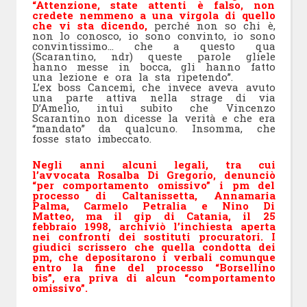
“Attenzione, state attenti è falso, non
credete nemmeno a una virgola di quello
che vi sta dicendo,
perché non so chi è,
non lo conosco, io sono convinto, io sono
convintissimo… che a questo qua
(Scarantino, ndr) queste parole gliele
hanno messe in bocca, gli hanno fatto
una lezione e ora la sta ripetendo”.
L’ex boss Cancemi, che invece aveva avuto
una parte attiva nella strage di via
D’Amelio, intuì subito che Vincenzo
Scarantino non dicesse la verità e che era
“mandato” da qualcuno. Insomma, che
fosse stato imbeccato.
Negli anni alcuni legali, tra cui
l’avvocata Rosalba Di Gregorio, denunciò
“per comportamento omissivo” i pm del
processo di Caltanissetta, Annamaria
Palma, Carmelo Petralia e Nino Di
Matteo, ma il gip di Catania, il 25
febbraio 1998, archiviò l’inchiesta aperta
nei confronti dei sostituti procuratori. I
giudici scrissero che quella condotta dei
pm, che depositarono i verbali comunque
entro la fine del processo “Borsellino
bis”, era priva di alcun “comportamento
omissivo”.