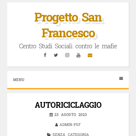
Vai
al
Progetto San
contenuto
Francesco
Centro Studi Sociali contro le mafie
Facebook
Twitter
Instagram
YouTube
Email
MENU
AUTORICICLAGGIO
23 AGOSTO 2023
ADMIN-PSF
SENZA CATEGORIA