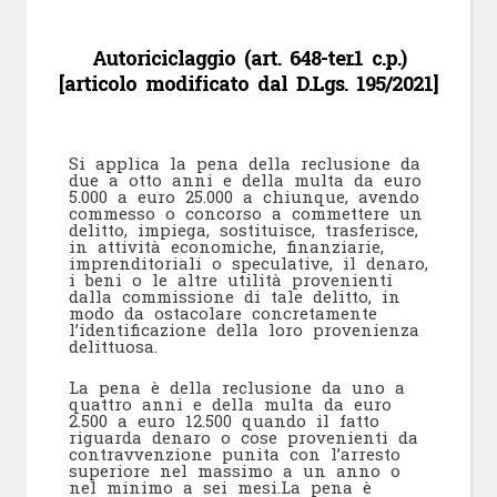
Autoriciclaggio (art. 648-ter.1 c.p.)
[articolo modificato dal D.Lgs. 195/2021]
Si applica la pena della reclusione da
due a otto anni e della multa da euro
5.000 a euro 25.000 a chiunque, avendo
commesso o concorso a commettere un
delitto, impiega, sostituisce, trasferisce,
in attività economiche, finanziarie,
imprenditoriali o speculative, il denaro,
i beni o le altre utilità provenienti
dalla commissione di tale delitto, in
modo da ostacolare concretamente
l’identificazione della loro provenienza
delittuosa.
La pena è della reclusione da uno a
quattro anni e della multa da euro
2.500 a euro 12.500 quando il fatto
riguarda denaro o cose provenienti da
contravvenzione punita con l’arresto
superiore nel massimo a un anno o
nel minimo a sei mesi.La pena è