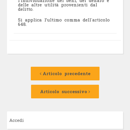
l’individuazione dei beni, del denaro e
delle altre utilità provenienti dal
delitto.
Si applica l’ultimo comma dell´articolo
648.
Navigazione
Articolo
precedente:
Articolo precedente
articolo
Articolo
successivo:
Articolo successivo
Accedi