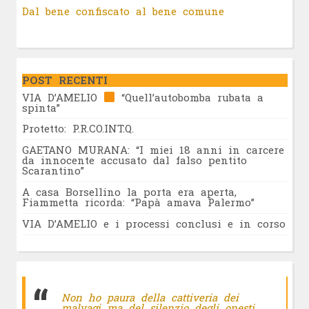
Dal bene confiscato al bene comune
POST RECENTI
VIA D’AMELIO
“Quell’autobomba rubata a
spinta”
Protetto: P.R.CO.INT.Q.
GAETANO MURANA: “I miei 18 anni in carcere
da innocente accusato dal falso pentito
Scarantino”
A casa Borsellino la porta era aperta,
Fiammetta ricorda: “Papà amava Palermo”
VIA D’AMELIO e i processi conclusi e in corso
Non ho paura della cattiveria dei
malvagi ma del silenzio degli onesti.