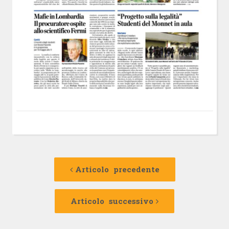
Navigazione
Articolo
precedente:
Articolo precedente
articolo
Articolo
successivo:
Articolo successivo