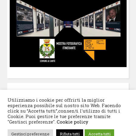
POST-IT
di Claudio Ramaccini
Utilizziamo i cookie per offrirti la miglior
esperienza possibile sul nostro sito Web. Facendo
click su “Accetta tutti”,consenti l'utilizzo di tutti i
Cookie. Puoi gestire le tue preferenze tramite
"Gestisci preferenze".
Cookie policy
© 2026 Progetto San Francesco
|
Tema WordPress:
Gestisci preferenze
Rifiuta tutti
Accetta tutti
Blogghiamo
di CrestaProject.