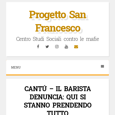
Vai
al
Progetto San
contenuto
Francesco
Centro Studi Sociali contro le mafie
Facebook
Twitter
Instagram
YouTube
Email
MENU
CANTÚ – IL BARISTA
DENUNCIA: QUI SI
STANNO PRENDENDO
TUTTO