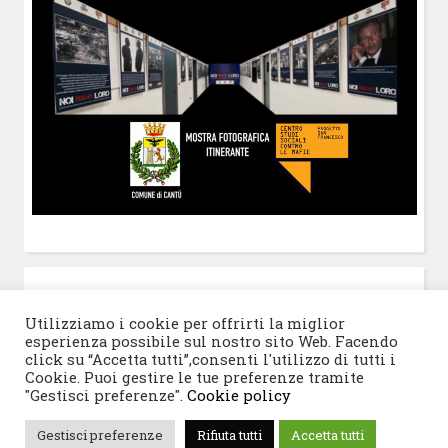
POST-IT
di Claudio Ramaccini
Utilizziamo i cookie per offrirti la miglior
esperienza possibile sul nostro sito Web. Facendo
click su “Accetta tutti”,consenti l'utilizzo di tutti i
Cookie. Puoi gestire le tue preferenze tramite
"Gestisci preferenze".
Cookie policy
© 2026 Progetto San Francesco
|
Tema WordPress:
Gestisci preferenze
Rifiuta tutti
Accetta tutti
Blogghiamo
di CrestaProject.