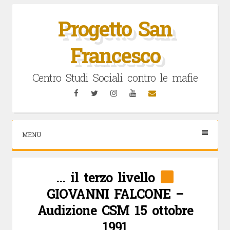
Vai
al
Progetto San
contenuto
Francesco
Centro Studi Sociali contro le mafie
Facebook
Twitter
Instagram
YouTube
Email
MENU
… il terzo livello
GIOVANNI FALCONE –
Audizione CSM 15 ottobre
1991